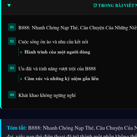
📑 TRONG BÀI VIẾT
B888: Nhanh Chóng Nạp Thẻ, Câu Chuyện Của Những N
Cuộc sống ồn ào và nhu cầu kết nối
Hành trình của một người dùng
Ưu đãi và tính năng vượt trội của B888
Cảm xúc và những kỷ niệm gắn liền
Khát khao không ngừng nghỉ
Tóm tắt:
B888: Nhanh Chóng Nạp Thẻ, Câu Chuyện Của N
đại, việc nạp thẻ điện thoại đã trở thành một phần không th