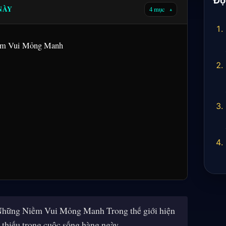
 NÀY
4 mục
▾
iềm Vui Mỏng Manh
hững Niềm Vui Mỏng Manh Trong thế giới hiện
ể thiếu trong cuộc sống hàng ngày.