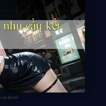
 cầu kết nối