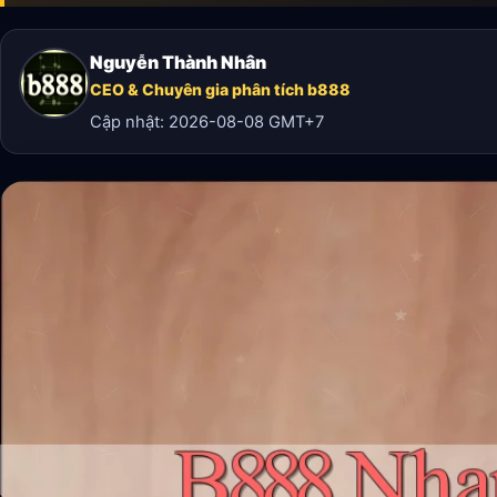
Nguyễn Thành Nhân
CEO & Chuyên gia phân tích b888
Cập nhật:
2026-08-08
GMT+7