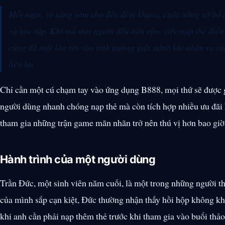
Mỗi ngày, từ sáng sớm cho đến đêm khuya, cuộc sống xô bồ 
và học tập. Khi mà mọi người đều bận rộn, việc nạp thẻ điện 
cũng đã một lần rơi vào tình huống giật mình khi nhận ra rằn
liên lạc.
Chỉ cần một cú chạm tay vào ứng dụng B888, mọi thứ sẽ được 
người dùng nhanh chóng nạp thẻ mà còn tích hợp nhiều ưu đãi h
tham gia những trận game mãn nhãn trở nên thú vị hơn bao giờ 
Hành trình của một người dùng
Trần Đức, một sinh viên năm cuối, là một trong những người t
của mình sắp cạn kiệt, Đức thường nhận thấy hồi hộp không kh
khi anh cần phải nạp thêm thẻ trước khi tham gia vào buổi thảo 