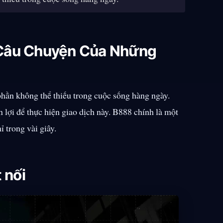
Câu Chuyện Của Những
t phần không thể thiếu trong cuộc sống hàng ngày.
lợi để thực hiện giao dịch này. B888 chính là một
ỉ trong vài giây.
 nối