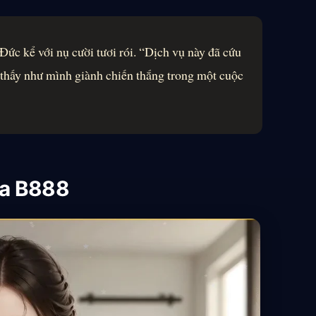
Đức kể với nụ cười tươi rói. “Dịch vụ này đã cứu
ảm thấy như mình giành chiến thắng trong một cuộc
của B888