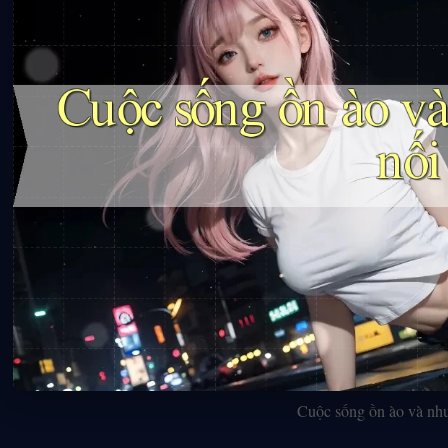
Cuộc sống ồn ào và nhu