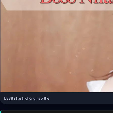
b888 nhanh chóng nạp thẻ