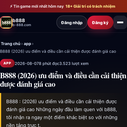
Bỏ qua đến nội dung chính
⚡ Tin game mới nhất hôm nay
18+ Giải trí có trách nhiệm
b888
Đăng nhập
Đăng ký
b-888.com
Trang chủ
›
app
›
B888 (2026) ưu điểm và điều cần cải thiện được đánh giá cao
2026-08-07
8 phút đọc
3.523 lượt xem
APP
B888 (2026) ưu điểm và điều cần cải thiện
được đánh giá cao
B888 : (2026) ưu điểm và điều cần cải thiện được
đánh giá cao Những ngày đầu làm quen với b888,
tôi nhận ra ngay một điểm khác biệt so với những
nền tảng trực t.