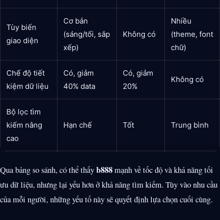
Cơ bản
Nhiều
Tùy biến
(sáng/tối, sắp
Không có
(theme, font
giao diện
xếp)
chữ)
Chế độ tiết
Có, giảm
Có, giảm
Không có
kiệm dữ liệu
40% data
20%
Bộ lọc tìm
kiếm nâng
Hạn chế
Tốt
Trung bình
cao
b888
Qua bảng so sánh, có thể thấy
mạnh về tốc độ và khả năng tối
ưu dữ liệu, nhưng lại yếu hơn ở khả năng tìm kiếm. Tùy vào nhu cầu
của mỗi người, những yếu tố này sẽ quyết định lựa chọn cuối cùng.