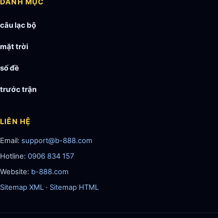
DANH MỤC
câu lạc bộ
mặt trời
số đề
trước trận
LIÊN HỆ
Email:
support@b-888.com
Hotline:
0906 834 157
Website:
b-888.com
Sitemap XML
·
Sitemap HTML