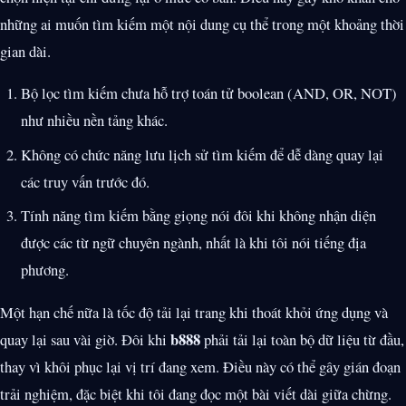
những ai muốn tìm kiếm một nội dung cụ thể trong một khoảng thời
gian dài.
Bộ lọc tìm kiếm chưa hỗ trợ toán tử boolean (AND, OR, NOT)
như nhiều nền tảng khác.
Không có chức năng lưu lịch sử tìm kiếm để dễ dàng quay lại
các truy vấn trước đó.
Tính năng tìm kiếm bằng giọng nói đôi khi không nhận diện
được các từ ngữ chuyên ngành, nhất là khi tôi nói tiếng địa
phương.
Một hạn chế nữa là tốc độ tải lại trang khi thoát khỏi ứng dụng và
b888
quay lại sau vài giờ. Đôi khi
phải tải lại toàn bộ dữ liệu từ đầu,
thay vì khôi phục lại vị trí đang xem. Điều này có thể gây gián đoạn
trải nghiệm, đặc biệt khi tôi đang đọc một bài viết dài giữa chừng.