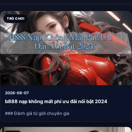
TRÒ CHƠI
2026-08-07
b888 nạp không mất phí ưu đãi nổi bật 2024
### Đánh giá từ giới chuyên gia