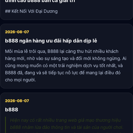
đỉnh cao b888 bắn cá giải trí
## Kết Nối Với Đại Dương
2026-08-07
b888 ngân hàng ưu đãi hấp dẫn dịp lễ
Mỗi mùa lễ trôi qua, B888 lại càng thu hút nhiều khách
hàng mới, nhờ vào sự sáng tạo và đổi mới không ngừng. Ai
cũng mong muốn có một trải nghiệm dịch vụ tốt nhất, và
B888 đã, đang và sẽ tiếp tục nỗ lực để mang lại điều đó
cho mọi người.
2026-08-07
b888
Hiện nay có rất nhiều trang web giả mạo thương hiệu
b888 nhằm lừa đảo thông tin và tài sản của người chơi.