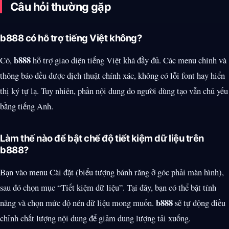
Câu hỏi thường gặp
b888
có hỗ trợ tiếng Việt không?
b888
Có,
hỗ trợ giao diện tiếng Việt khá đầy đủ. Các menu chính và
thông báo đều được dịch thuật chính xác, không có lỗi font hay hiển
thị ký tự lạ. Tuy nhiên, phần nội dung do người dùng tạo vẫn chủ yếu
bằng tiếng Anh.
Làm thế nào để bật chế độ tiết kiệm dữ liệu trên
b888
?
Bạn vào menu Cài đặt (biểu tượng bánh răng ở góc phải màn hình),
sau đó chọn mục “Tiết kiệm dữ liệu”. Tại đây, bạn có thể bật tính
b888
năng và chọn mức độ nén dữ liệu mong muốn.
sẽ tự động điều
chỉnh chất lượng nội dung để giảm dung lượng tải xuống.