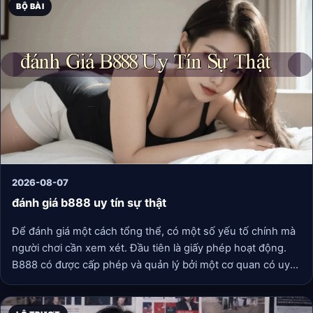
BỘ BÀI
2026-08-07
đánh giá b888 uy tín sự thật
Để đánh giá một cách tổng thể, có một số yếu tố chính mà
người chơi cần xem xét. Đầu tiên là giấy phép hoạt động.
B888 có được cấp phép và quản lý bởi một cơ quan có uy
tín hay không? Điều này rất quan trọng vì nó ảnh hưởng
trực tiếp đến sự an toàn của người chơi.