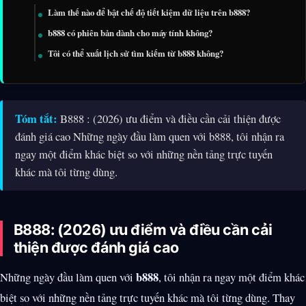
Làm thế nào để bật chế độ tiết kiệm dữ liệu trên b888?
b888 có phiên bản dành cho máy tính không?
Tôi có thể xuất lịch sử tìm kiếm từ b888 không?
Tóm tắt:
B888 : (2026) ưu điểm và điều cần cải thiện được
đánh giá cao Những ngày đầu làm quen với b888, tôi nhận ra
ngay một điểm khác biệt so với những nền tảng trực tuyến
khác mà tôi từng dùng.
B888: (2026) ưu điểm và điều cần cải
thiện được đánh giá cao
b888
Những ngày đầu làm quen với
, tôi nhận ra ngay một điểm khác
biệt so với những nền tảng trực tuyến khác mà tôi từng dùng. Thay