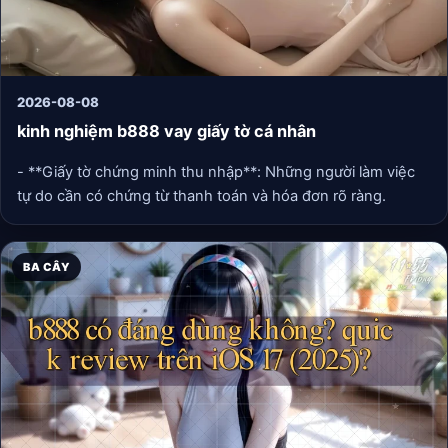
2026-08-08
kinh nghiệm b888 vay giấy tờ cá nhân
- **Giấy tờ chứng minh thu nhập**: Những người làm việc
tự do cần có chứng từ thanh toán và hóa đơn rõ ràng.
BA CÂY