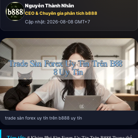
Nguyễn Thành Nhân
CEO & Chuyên gia phân tích b888
Cập nhật:
2026-08-08
GMT+7
trade sàn forex uy tín trên b888 uy tín
Tóm tắt:
# Khám Phá Sàn Forex Uy Tín Trên B888 Trong thế