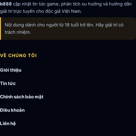
b888
cập nhật tin tức game, phân tích xu hướng và hướng dẫn
giải trí trực tuyến cho độc giả Việt Nam.
Nội dung dành cho người từ 18 tuổi trở lên. Hãy giải trí có
trách nhiệm.
VỀ CHÚNG TÔI
Giới thiệu
Tin tức
Chính sách bảo mật
Điều khoản
Liên hệ