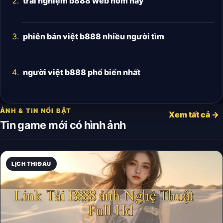
trải nghiệm b888 web hôm nay
phiên bản việt b888 nhiều người tìm
người việt b888 phổ biến nhất
ẢNH & TIN NỔI BẬT
Xem tất cả →
Tin game mới có hình ảnh
LỊCH THI ĐẤU