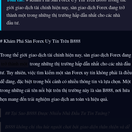
giới giao dịch tài chính hiện nay, sàn giao dịch Forex đang trở
thành một trong những thị trường hấp dẫn nhất cho các nhà
đầu tư.
# Khám Phá Sàn Forex Uy Tín Trên B888
Trong thế giới giao dịch tài chính hiện nay, sàn giao dịch Forex đang
trở thành một
trong những thị trường hấp dẫn nhất cho các nhà đầu
tư. Tuy nhiên, việc tìm kiếm một sàn Forex uy tín không phải là điều
dễ dàng, đặc biệt trong bối cảnh có nhiều thông tin và lựa chọn. Một
trong những cái tên nổi bật trên thị trường này là sàn B888, nơi hứa
hẹn mang đến trải nghiệm giao dịch an toàn và hiệu quả.
## Tại Sao B888 Được Nhiều Nhà Đầu Tư Tin Tưởng?
B888 không chỉ thu hút người chơi bởi giao diện thân thiện và dễ