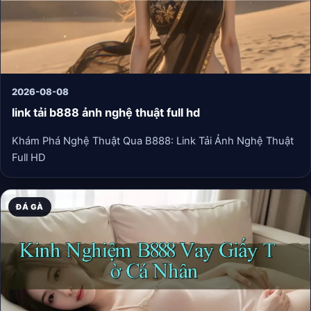
2026-08-08
link tải b888 ảnh nghệ thuật full hd
Khám Phá Nghệ Thuật Qua B888: Link Tải Ảnh Nghệ Thuật
Full HD
ĐÁ GÀ