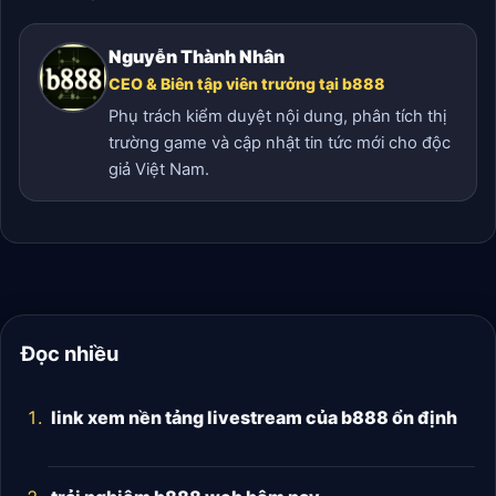
Nguyễn Thành Nhân
CEO & Biên tập viên trưởng tại b888
Phụ trách kiểm duyệt nội dung, phân tích thị
trường game và cập nhật tin tức mới cho độc
giả Việt Nam.
Đọc nhiều
link xem nền tảng livestream của b888 ổn định