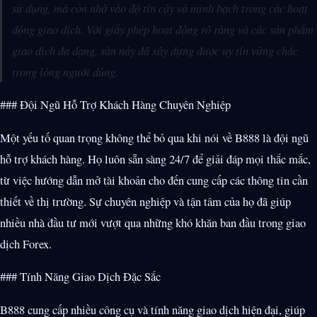
sử dụng, mà còn nhờ vào độ tin cậy và minh bạch trong các hoạt
động giao dịch. Với giấy phép hoạt động rõ ràng và các sản phẩm
giao dịch đa dạng, sàn này đã xây dựng được uy tín vững chắc
trong lòng người dùng.
### Đội Ngũ Hỗ Trợ Khách Hàng Chuyên Nghiệp
Một yếu tố quan trọng không thể bỏ qua khi nói về B888 là đội ngũ
hỗ trợ khách hàng. Họ luôn sẵn sàng 24/7 để giải đáp mọi thắc mắc,
từ việc hướng dẫn mở tài khoản cho đến cung cấp các thông tin cần
thiết về thị trường. Sự chuyên nghiệp và tận tâm của họ đã giúp
nhiều nhà đầu tư mới vượt qua những khó khăn ban đầu trong giao
dịch Forex.
### Tính Năng Giao Dịch Đặc Sắc
B888 cung cấp nhiều công cụ và tính năng giao dịch hiện đại, giúp