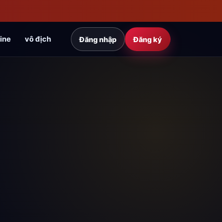
line
vô địch
Đăng nhập
Đăng ký