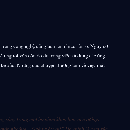
 rằng công nghệ cũng tiềm ẩn nhiều rủi ro. Nguy cơ
iều người vẫn còn do dự trong việc sử dụng các ứng
ởi kẻ xấu. Những câu chuyện thương tâm về việc mất
ang sống trong một bộ phim khoa học viễn tưởng.
g chớp nhoáng. “Quá tuyệt vời!” Đó chính là cảm xúc