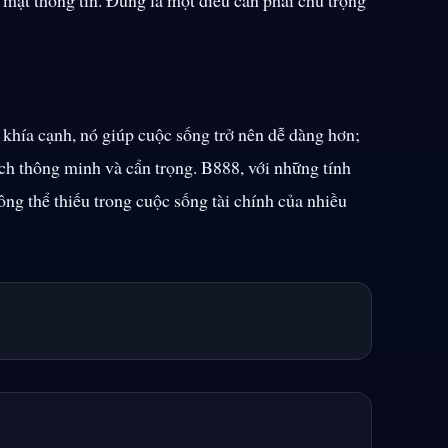
 khía cạnh, nó giúp cuộc sống trở nên dễ dàng hơn;
ch thông minh và cẩn trọng. B888, với những tính
ng thể thiếu trong cuộc sống tài chính của nhiều