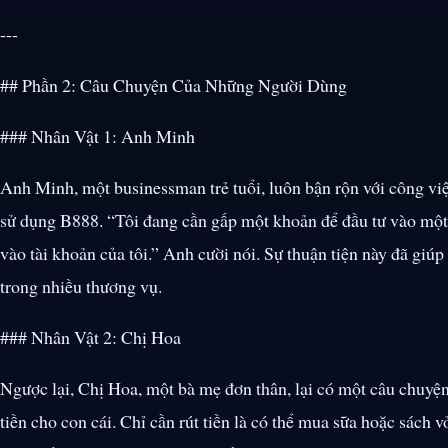
---
## Phần 2: Câu Chuyện Của Những Người Dùng
### Nhân Vật 1: Anh Minh
Anh Minh, một businessman trẻ tuổi, luôn bận rộn với công việc
sử dụng B888. “Tôi đang cần gấp một khoản để đầu tư vào một 
vào tài khoản của tôi.” Anh cười nói. Sự thuận tiện này đã giú
trong nhiều thương vụ.
### Nhân Vật 2: Chị Hoa
Ngược lại, Chị Hoa, một bà mẹ đơn thân, lại có một câu chuyện
tiền cho con cái. Chỉ cần rút tiền là có thể mua sữa hoặc sách v