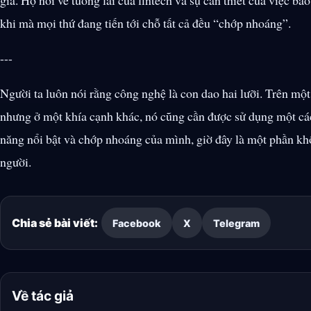
khi mà mọi thứ đang tiến tới chỗ tất cả đều “chớp nhoáng”.
---
Người ta luôn nói rằng công nghệ là con dao hai lưỡi. Trên một
nhưng ở một khía cạnh khác, nó cũng cần được sử dụng một cá
năng nổi bật và chớp nhoáng của mình, giờ đây là một phần khô
người.
Chia sẻ bài viết:
Facebook
X
Telegram
Về tác giả