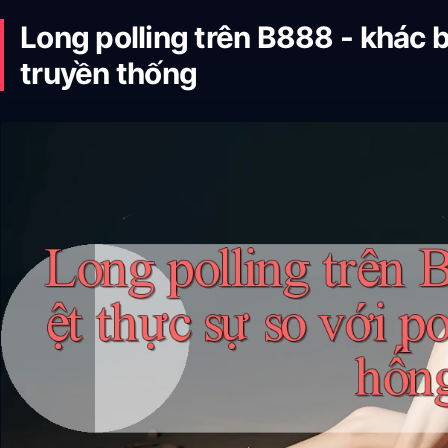
Long polling trên B888 - khác b
truyền thống