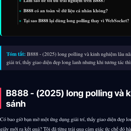
Làm sao để tối ưu trải nghiệm trên B888?
B888 có an toàn về dữ liệu cá nhân không?
Tại sao B888 lại dùng long polling thay vì WebSocket?
Tóm tắt:
B888 - (2025) long polling và kinh nghiệm lâu n
giải trí, thấy giao diện đẹp long lanh nhưng khi tương tác thì
B888 - (2025) long polling và 
sánh
Có bao giờ bạn mở một ứng dụng giải trí, thấy giao diện đẹp lon
giây mới ra kết quả? Tôi đã từng trải qua cảm giác ức chế đó hà