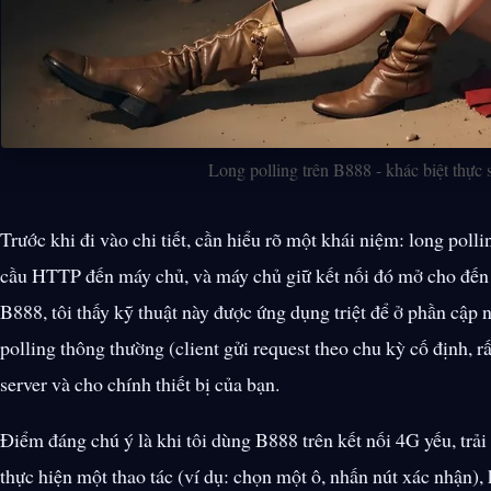
Long polling trên B888 - khác biệt thực s
Trước khi đi vào chi tiết, cần hiểu rõ một khái niệm: long poll
cầu HTTP đến máy chủ, và máy chủ giữ kết nối đó mở cho đến kh
B888, tôi thấy kỹ thuật này được ứng dụng triệt để ở phần cập 
polling thông thường (client gửi request theo chu kỳ cố định, rấ
server và cho chính thiết bị của bạn.
Điểm đáng chú ý là khi tôi dùng B888 trên kết nối 4G yếu, trả
thực hiện một thao tác (ví dụ: chọn một ô, nhấn nút xác nhận), 