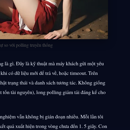
ự so với polling truyền thống
ing là gì. Đây là kỹ thuật mà máy khách gửi một yêu
i có dữ liệu mới để trả về, hoặc timeout. Trên
nhật trạng thái và danh sách tương tác. Không giống
t tốn tài nguyên), long polling giảm tải đáng kể cho
i nghiệm vẫn không bị gián đoạn nhiều. Mỗi lần tôi
kết quả xuất hiện trong vòng chưa đến 1. 5 giây. Con