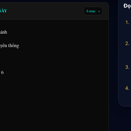
Đọ
 NÀY
6 mục
▾
sánh
ruyền thống
 6