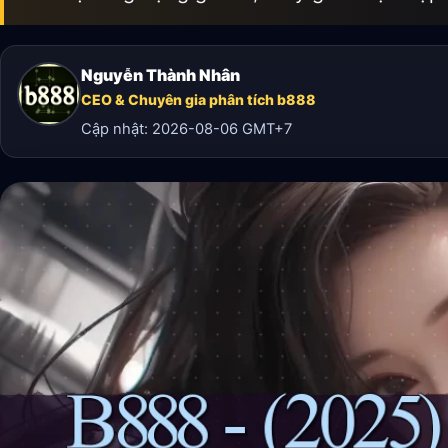
Nguyễn Thành Nhân
CEO & Chuyên gia phân tích b888
Cập nhật:
2026-08-06
GMT+7