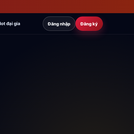
lot đại gia
Đăng nhập
Đăng ký