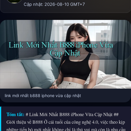
Cập nhật:
2026-08-10
GMT+7
link mới nhất b888 iphone vừa cập nhật
Tóm tắt:
# Link Mới Nhất B888 iPhone Vừa Cập Nhật ##
Giới thiệu về B888 Ở cái tuổi của công nghệ 4.0, việc theo kịp
những tiến bộ mới nhất không chỉ là thú vui mà còn là nhu cầu