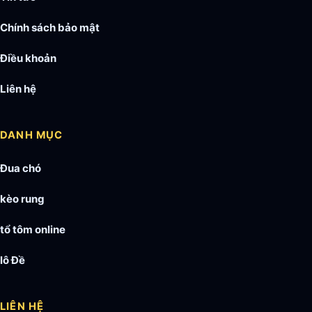
Chính sách bảo mật
Điều khoản
Liên hệ
DANH MỤC
Đua chó
kèo rung
tổ tôm online
lô Đề
LIÊN HỆ