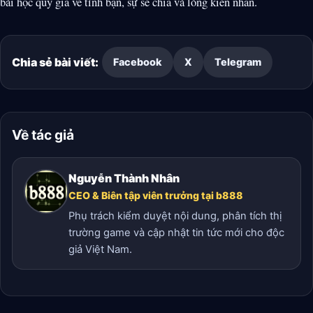
bài học quý giá về tình bạn, sự sẻ chia và lòng kiên nhẫn.
Chia sẻ bài viết:
Facebook
X
Telegram
Về tác giả
Nguyễn Thành Nhân
CEO & Biên tập viên trưởng tại b888
Phụ trách kiểm duyệt nội dung, phân tích thị
trường game và cập nhật tin tức mới cho độc
giả Việt Nam.