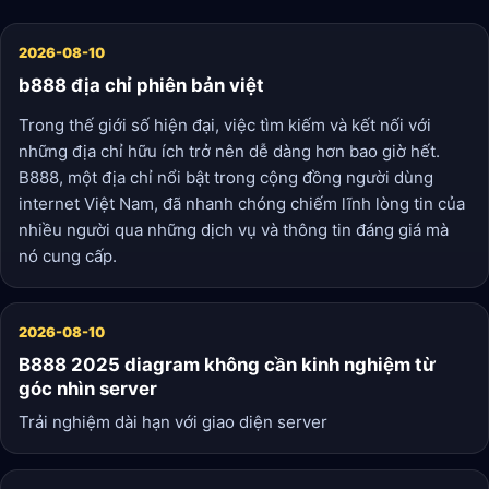
2026-08-10
b888 địa chỉ phiên bản việt
Trong thế giới số hiện đại, việc tìm kiếm và kết nối với
những địa chỉ hữu ích trở nên dễ dàng hơn bao giờ hết.
B888, một địa chỉ nổi bật trong cộng đồng người dùng
internet Việt Nam, đã nhanh chóng chiếm lĩnh lòng tin của
nhiều người qua những dịch vụ và thông tin đáng giá mà
nó cung cấp.
2026-08-10
B888 2025 diagram không cần kinh nghiệm từ
góc nhìn server
Trải nghiệm dài hạn với giao diện server