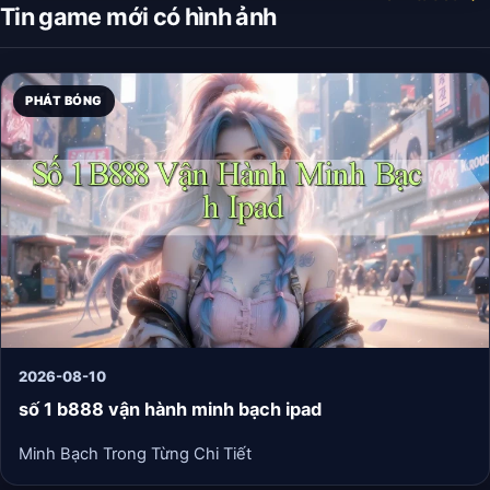
Tin game mới có hình ảnh
PHÁT BÓNG
2026-08-10
số 1 b888 vận hành minh bạch ipad
Minh Bạch Trong Từng Chi Tiết