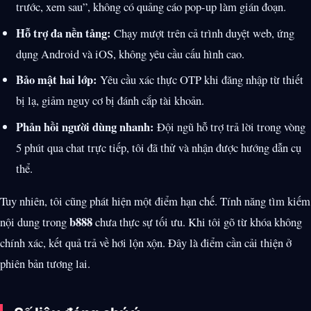
trước, xem sau”, không có quảng cáo pop-up làm gián đoạn.
Hỗ trợ đa nền tảng:
Chạy mượt trên cả trình duyệt web, ứng
dụng Android và iOS, không yêu cầu cấu hình cao.
Bảo mật hai lớp:
Yêu cầu xác thực OTP khi đăng nhập từ thiết
bị lạ, giảm nguy cơ bị đánh cắp tài khoản.
Phản hồi người dùng nhanh:
Đội ngũ hỗ trợ trả lời trong vòng
5 phút qua chat trực tiếp, tôi đã thử và nhận được hướng dẫn cụ
thể.
Tuy nhiên, tôi cũng phát hiện một điểm hạn chế. Tính năng tìm kiếm
b888
nội dung trong
chưa thực sự tối ưu. Khi tôi gõ từ khóa không
chính xác, kết quả trả về hơi lộn xộn. Đây là điểm cần cải thiện ở
phiên bản tương lai.