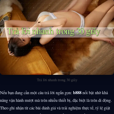
Trả lời nhanh trong 30 giây
b888
Nếu bạn đang cần một câu trả lời ngắn gọn:
nổi bật nhờ khả
năng vận hành mượt mà trên nhiều thiết bị, đặc biệt là trên di động.
Theo ghi nhận từ các bài đánh giá và trải nghiệm thực tế, tỷ lệ giật