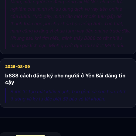
Minh, một người trẻ đang sống tại Hà Nội, chia sẻ trải
nghiệm của mình khi sử dụng dịch vụ vay tiền online
của B888. “Mới đây, mình cần một khoản tiền gấp để
thanh toán học phí cho khóa học tiếng Anh. Thú thật,
mình cũng lo lắng vì chưa từng vay tiền online trước đây.
Nhưng sau khi tìm hiểu, mình thấy B888 có rất nhiều
đánh giá tích cực. Mình quyết định thử sức,” Minh nói.
2026-08-09
b888 cách đăng ký cho người ở Yên Bái đáng tin
cậy
Bước 3: Tạo mật khẩu mạnh, bao gồm cả chữ hoa, chữ
thường và ký tự đặc biệt để bảo vệ tài khoản.