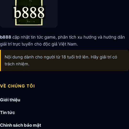
b888
cập nhật tin tức game, phân tích xu hướng và hướng dẫn
giải trí trực tuyến cho độc giả Việt Nam.
Nội dung dành cho người từ 18 tuổi trở lên. Hãy giải trí có
trách nhiệm.
VỀ CHÚNG TÔI
Giới thiệu
Tin tức
Chính sách bảo mật