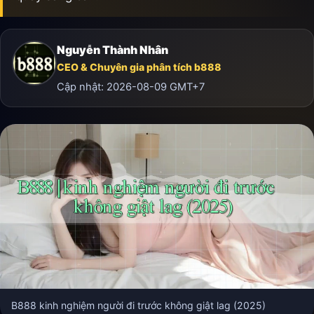
Nguyễn Thành Nhân
CEO & Chuyên gia phân tích b888
Cập nhật:
2026-08-09
GMT+7
B888 kinh nghiệm người đi trước không giật lag (2025)