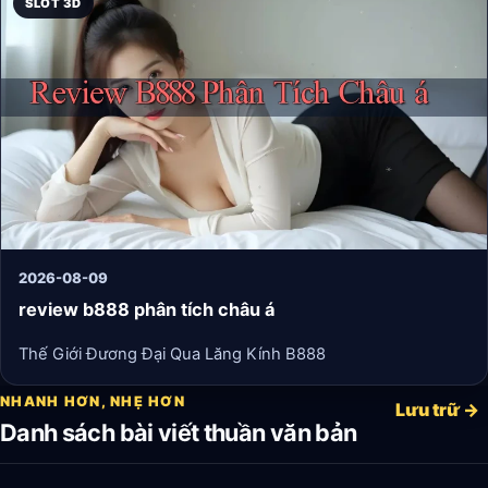
SLOT 3D
2026-08-09
review b888 phân tích châu á
Thế Giới Đương Đại Qua Lăng Kính B888
NHANH HƠN, NHẸ HƠN
Lưu trữ →
Danh sách bài viết thuần văn bản