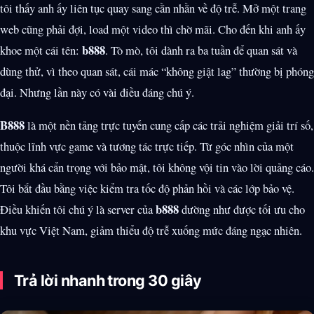
tôi thấy anh ấy liên tục quay sang cằn nhằn về độ trễ. Mở một trang
web cũng phải đợi, load một video thì chờ mãi. Cho đến khi anh ấy
b888
khoe một cái tên:
. Tò mò, tôi dành ra ba tuần để quan sát và
dùng thử, vì theo quan sát, cái mác “không giật lag” thường bị phóng
đại. Nhưng lần này có vài điều đáng chú ý.
B888
là một nền tảng trực tuyến cung cấp các trải nghiệm giải trí số,
thuộc lĩnh vực game và tương tác trực tiếp. Từ góc nhìn của một
người khá cẩn trọng với bảo mật, tôi không vội tin vào lời quảng cáo.
Tôi bắt đầu bằng việc kiểm tra tốc độ phản hồi và các lớp bảo vệ.
b888
Điều khiến tôi chú ý là server của
dường như được tối ưu cho
khu vực Việt Nam, giảm thiểu độ trễ xuống mức đáng ngạc nhiên.
Trả lời nhanh trong 30 giây