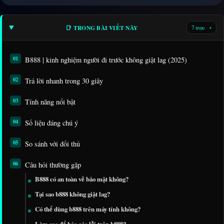
📑 TRONG BÀI VIẾT NÀY
7 mục
▾
B888 | kinh nghiệm người đi trước không giật lag (2025)
Trả lời nhanh trong 30 giây
Tính năng nổi bật
Số liệu đáng chú ý
So sánh với đối thủ
Câu hỏi thường gặp
B888 có an toàn về bảo mật không?
Tại sao b888 không giật lag?
Có thể dùng b888 trên máy tính không?
Làm sao để báo cáo lỗi trên b888?