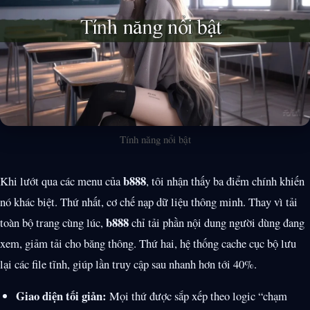
Tính năng nổi bật
b888
Khi lướt qua các menu của
, tôi nhận thấy ba điểm chính khiến
nó khác biệt. Thứ nhất, cơ chế nạp dữ liệu thông minh. Thay vì tải
b888
toàn bộ trang cùng lúc,
chỉ tải phần nội dung người dùng đang
xem, giảm tải cho băng thông. Thứ hai, hệ thống cache cục bộ lưu
lại các file tĩnh, giúp lần truy cập sau nhanh hơn tới 40%.
Giao diện tối giản:
Mọi thứ được sắp xếp theo logic “chạm