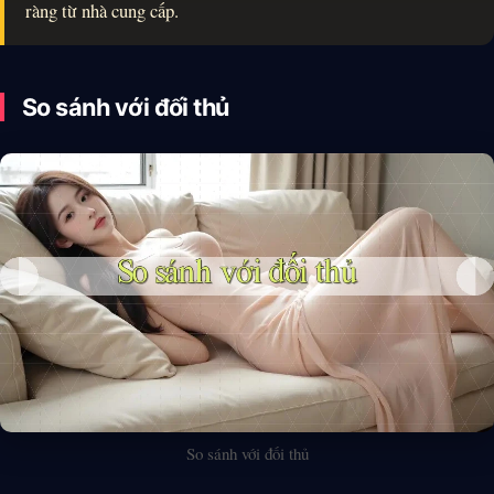
ràng từ nhà cung cấp.
So sánh với đối thủ
So sánh với đối thủ