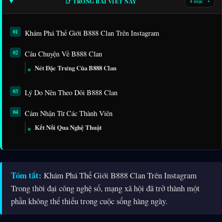
📑 TRONG BÀI VIẾT NÀY
4 mục
▾
Khám Phá Thế Giới B888 Clan Trên Instagram
Câu Chuyện Về B888 Clan
Nét Đặc Trưng Của B888 Clan
Lý Do Nên Theo Dõi B888 Clan
Cảm Nhận Từ Các Thành Viên
Kết Nối Qua Nghệ Thuật
Tóm tắt:
Khám Phá Thế Giới B888 Clan Trên Instagram
Trong thời đại công nghệ số, mạng xã hội đã trở thành một
phần không thể thiếu trong cuộc sống hàng ngày.