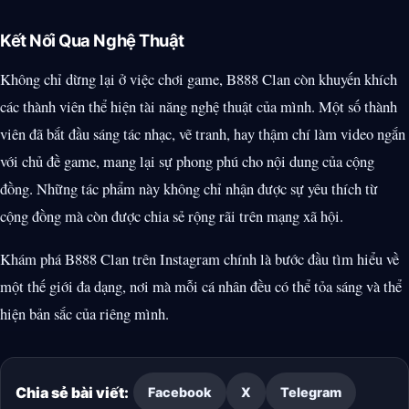
Kết Nối Qua Nghệ Thuật
Không chỉ dừng lại ở việc chơi game, B888 Clan còn khuyến khích
các thành viên thể hiện tài năng nghệ thuật của mình. Một số thành
viên đã bắt đầu sáng tác nhạc, vẽ tranh, hay thậm chí làm video ngắn
với chủ đề game, mang lại sự phong phú cho nội dung của cộng
đồng. Những tác phẩm này không chỉ nhận được sự yêu thích từ
cộng đồng mà còn được chia sẻ rộng rãi trên mạng xã hội.
Khám phá B888 Clan trên Instagram chính là bước đầu tìm hiểu về
một thế giới đa dạng, nơi mà mỗi cá nhân đều có thể tỏa sáng và thể
hiện bản sắc của riêng mình.
Chia sẻ bài viết:
Facebook
X
Telegram