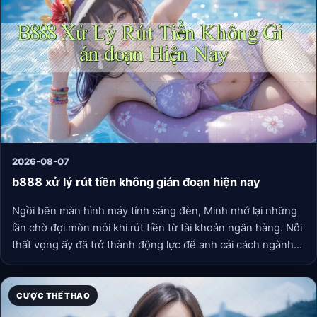
2026-08-07
b888 xử lý rút tiền không gián đoạn hiện nay
Ngồi bên màn hình máy tính sáng đèn, Minh nhớ lại những
lần chờ đợi mòn mỏi khi rút tiền từ tài khoản ngân hàng. Nỗi
thất vọng ấy đã trở thành động lực để anh cải cách ngành
công nghiệp này. Với B888, Minh muốn mang đến một trải
nghiệm rút tiền nhanh chóng, tiện lợi và không gặp trở ngại.
CƯỢC THỂ THAO