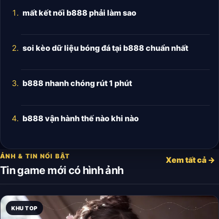
mất kết nối b888 phải làm sao
soi kèo dữ liệu bóng đá tại b888 chuẩn nhất
b888 nhanh chóng rút 1 phút
b888 vận hành thế nào khi nào
ẢNH & TIN NỔI BẬT
Xem tất cả →
Tin game mới có hình ảnh
KHU TOP