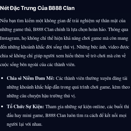
Nét Đặc Trưng Của B888 Clan
Nếu bạn tìm kiếm một không gian để trải nghiệm sự thân mật của
những game thủ, B888 Clan chính là lựa chọn hoàn hảo. Thông qua
Instagram, họ không chỉ thể hiện khả năng chơi game mà còn mang
đến những khoảnh khắc đời sống thú vị. Những bức ảnh, video được
chia sẻ không chỉ giúp người xem hiểu thêm về trò chơi mà còn về
cuộc sống bên ngoài của các thành viên.
Chia sẻ Niềm Đam Mê:
Các thành viên thường xuyên đăng tải
những khoảnh khắc hấp dẫn trong quá trình chơi game, kèm theo
những câu chuyện hậu trường thú vị.
Tổ Chức Sự Kiện:
Tham gia những sự kiện online, các buổi thi
đấu hay mini game, B888 Clan luôn tìm ra cách để kết nối mọi
người lại với nhau.