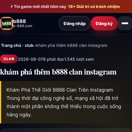
Bỏ qua đến nội dung chính
⚡ Tin game mới nhất hôm nay
18+ Giải trí có trách nhiệm
b888
Đăng nhập
Đăng ký
b-888.com
Trang chủ
›
club
›
khám phá thêm b888 clan instagram
2026-08-07
8 phút đọc
1.545 lượt xem
CLUB
khám phá thêm b888 clan instagram
Khám Phá Thế Giới B888 Clan Trên Instagram
Trong thời đại công nghệ số, mạng xã hội đã trở
thành một phần không thể thiếu trong cuộc sống
hàng ngày.