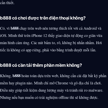
cần thiết.
b888 có chơi được trên điện thoại không?
b888
Có, vì
chạy trên web nên tương thích tốt với cả Android và
iOS. Mình thử trên iPhone 12 thấy giao diện tự động co giãn vừa
màn hình cảm ứng. Các nút bấm to, rõ, không bị nhấn nhầm. Hơi
tiếc là không có app riêng, phải vào bằng trình duyệt mỗi lần.
b888 có cần tải thêm phần mềm không?
b888
Không,
hoàn toàn dựa trên web, không cần cài đặt bất kỳ phần
mềm hay plugin nào. Mình chỉ mở Chrome và gõ địa chỉ là chơi.
Điều này giúp tiết kiệm dung lượng máy và tránh rủi ro malware.
Nhưng nếu bạn muốn có trải nghiệm offline thì sẽ không được.