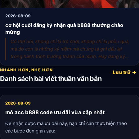
2026-08-09
cơ hội cuối đăng ký nhận quà b888 thưởng chào
mừng
Có thể nói, không chỉ là trò chơi, không chỉ là phần quà,
mà đó còn là những kỷ niệm mà chúng ta ghi dấu lại
trong hành trình trưởng thành của mình. Hãy đăng ký
ngay hôm nay để không bỏ lỡ cơ hội mang đến niềm vui
NHANH HƠN, NHẸ HƠN
cho chính mình và những người thân yêu!
Lưu trữ →
Danh sách bài viết thuần văn bản
2026-08-09
mở acc b888 code ưu đãi vừa cập nhật
Để nhận được mã ưu đãi này, bạn chỉ cần thực hiện theo
các bước đơn giản sau: