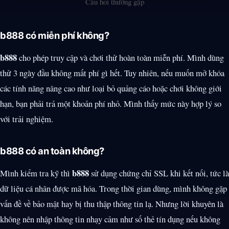
Câu hỏi thường gặp
b888 có miễn phí không?
b888
cho phép truy cập và chơi thử hoàn toàn miễn phí. Mình dùng
thử 3 ngày đầu không mất phí gì hết. Tuy nhiên, nếu muốn mở khóa
các tính năng nâng cao như loại bỏ quảng cáo hoặc chơi không giới
hạn, bạn phải trả một khoản phí nhỏ. Mình thấy mức này hợp lý so
với trải nghiệm.
b888 có an toàn không?
b888
Mình kiểm tra kỹ thì
sử dụng chứng chỉ SSL khi kết nối, tức là
dữ liệu cá nhân được mã hóa. Trong thời gian dùng, mình không gặp
vấn đề về bảo mật hay bị thu thập thông tin lạ. Nhưng lời khuyên là
không nên nhập thông tin nhạy cảm như số thẻ tín dụng nếu không