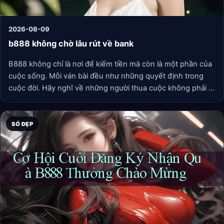
2026-08-09
b888 không chờ lâu rút về bank
B888 không chỉ là nơi để kiếm tiền mà còn là một phần của
cuộc sống. Mỗi ván bài đều như những quyết định trong
cuộc đời. Hãy nghĩ về những người thua cuộc không phải vì
họ dại dột, mà vì họ không biết cách quản lý cảm xúc của
chính mình.
SỐ ĐẸP