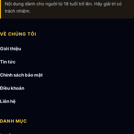
Nội dung dành cho người từ 18 tuổi trở lên. Hãy giải trí có
trách nhiệm.
VỀ CHÚNG TÔI
Giới thiệu
Tin tức
Chính sách bảo mật
Điều khoản
Liên hệ
DANH MỤC