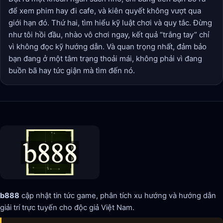
để xem phim hay đi cafe, và kiên quyết không vượt qua
giới hạn đó. Thứ hai, tìm hiểu kỹ luật chơi và quy tắc. Đừng
như tôi hồi đầu, nhào vô chơi ngay, kết quả “trắng tay” chỉ
vì không đọc kỹ hướng dẫn. Và quan trọng nhất, đảm bảo
bạn đang ở một tâm trạng thoải mái, không phải vì đang
buồn bã hay tức giận mà tìm đến nó.
b888
cập nhật tin tức game, phân tích xu hướng và hướng dẫn
giải trí trực tuyến cho độc giả Việt Nam.