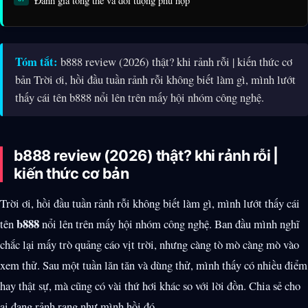
Đánh giá tổng thể và đối tượng phù hợp
Tóm tắt:
b888 review (2026) thật? khi rảnh rỗi | kiến thức cơ
bản Trời ơi, hồi đầu tuần rảnh rỗi không biết làm gì, mình lướt
thấy cái tên b888 nổi lên trên mấy hội nhóm công nghệ.
b888 review (2026) thật? khi rảnh rỗi |
kiến thức cơ bản
Trời ơi, hồi đầu tuần rảnh rỗi không biết làm gì, mình lướt thấy cái
b888
tên
nổi lên trên mấy hội nhóm công nghệ. Ban đầu mình nghĩ
chắc lại mấy trò quảng cáo vịt trời, nhưng càng tò mò càng mò vào
xem thử. Sau một tuần lăn tăn và dùng thử, mình thấy có nhiều điểm
hay thật sự, mà cũng có vài thứ hơi khác so với lời đồn. Chia sẻ cho
ai đang rảnh rang như mình hồi đó.