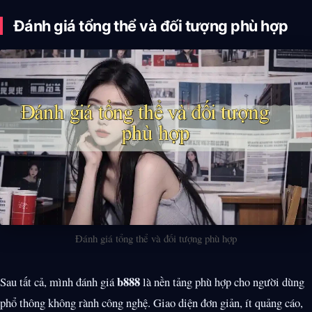
Đánh giá tổng thể và đối tượng phù hợp
Đánh giá tổng thể và đối tượng phù hợp
b888
Sau tất cả, mình đánh giá
là nền tảng phù hợp cho người dùng
phổ thông không rành công nghệ. Giao diện đơn giản, ít quảng cáo,