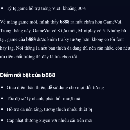
Tỷ lệ game hỗ trợ tiếng Việt: khoảng 30%
b888
Về mảng game mới, mình thấy
ra mắt chậm hơn GameVui.
Trong tháng này, GameVui có 8 tựa mới, Miniplay có 5. Nhưng bù
b888
lại, game của
được kiểm tra kỹ lưỡng hơn, không có lỗi font
hay lag. Nói thẳng là nếu bạn thích đa dạng thì nên cân nhắc, còn nếu
ưu tiên chất lượng thì đây là lựa chọn tốt.
Điểm nổi bật của b888
Giao diện thân thiện, dễ sử dụng cho mọi đối tượng
Tốc độ xử lý nhanh, phản hồi mượt mà
Hỗ trợ đa nền tảng, tương thích nhiều thiết bị
Cập nhật thường xuyên với nhiều cải tiến mới