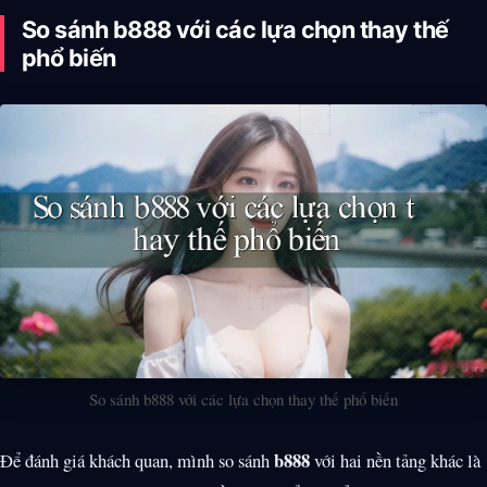
So sánh b888 với các lựa chọn thay thế
phổ biến
So sánh b888 với các lựa chọn thay thế phổ biến
b888
Để đánh giá khách quan, mình so sánh
với hai nền tảng khác là