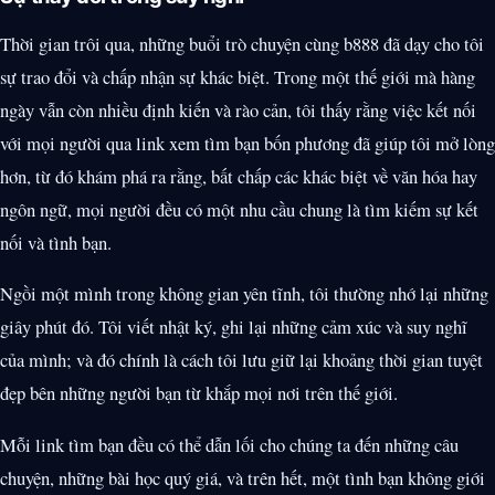
Thời gian trôi qua, những buổi trò chuyện cùng b888 đã dạy cho tôi
sự trao đổi và chấp nhận sự khác biệt. Trong một thế giới mà hàng
ngày vẫn còn nhiều định kiến và rào cản, tôi thấy rằng việc kết nối
với mọi người qua link xem tìm bạn bốn phương đã giúp tôi mở lòng
hơn, từ đó khám phá ra rằng, bất chấp các khác biệt về văn hóa hay
ngôn ngữ, mọi người đều có một nhu cầu chung là tìm kiếm sự kết
nối và tình bạn.
Ngồi một mình trong không gian yên tĩnh, tôi thường nhớ lại những
giây phút đó. Tôi viết nhật ký, ghi lại những cảm xúc và suy nghĩ
của mình; và đó chính là cách tôi lưu giữ lại khoảng thời gian tuyệt
đẹp bên những người bạn từ khắp mọi nơi trên thế giới.
Mỗi link tìm bạn đều có thể dẫn lối cho chúng ta đến những câu
chuyện, những bài học quý giá, và trên hết, một tình bạn không giới