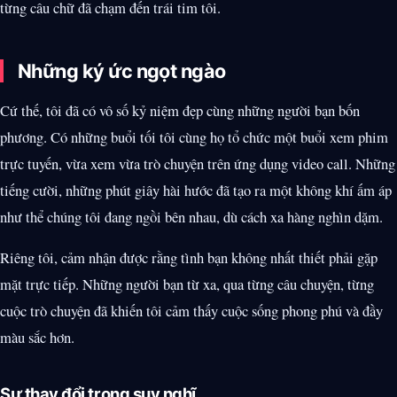
từng câu chữ đã chạm đến trái tim tôi.
Những ký ức ngọt ngào
Cứ thế, tôi đã có vô số kỷ niệm đẹp cùng những người bạn bốn
phương. Có những buổi tối tôi cùng họ tổ chức một buổi xem phim
trực tuyến, vừa xem vừa trò chuyện trên ứng dụng video call. Những
tiếng cười, những phút giây hài hước đã tạo ra một không khí ấm áp
như thể chúng tôi đang ngồi bên nhau, dù cách xa hàng nghìn dặm.
Riêng tôi, cảm nhận được rằng tình bạn không nhất thiết phải gặp
mặt trực tiếp. Những người bạn từ xa, qua từng câu chuyện, từng
cuộc trò chuyện đã khiến tôi cảm thấy cuộc sống phong phú và đầy
màu sắc hơn.
Sự thay đổi trong suy nghĩ