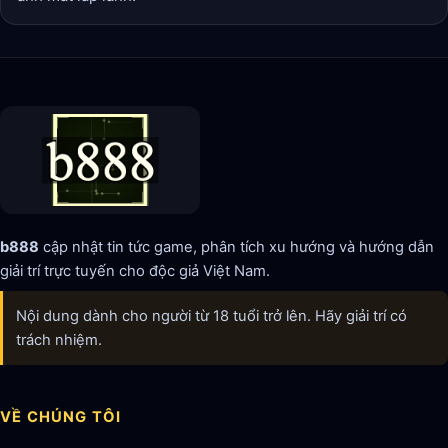
b888
cập nhật tin tức game, phân tích xu hướng và hướng dẫn
giải trí trực tuyến cho độc giả Việt Nam.
Nội dung dành cho người từ 18 tuổi trở lên. Hãy giải trí có
trách nhiệm.
VỀ CHÚNG TÔI