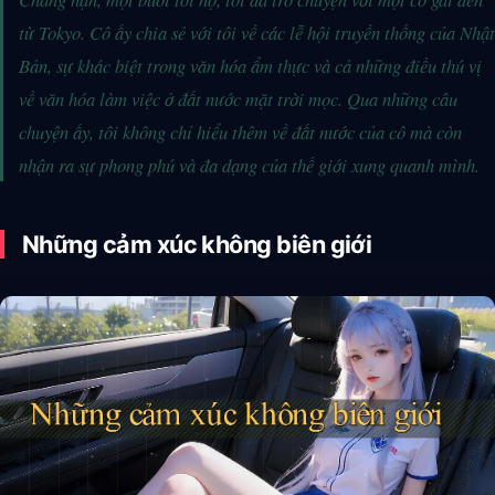
từ Tokyo. Cô ấy chia sẻ với tôi về các lễ hội truyền thống của Nhật
Bản, sự khác biệt trong văn hóa ẩm thực và cả những điều thú vị
về văn hóa làm việc ở đất nước mặt trời mọc. Qua những câu
chuyện ấy, tôi không chỉ hiểu thêm về đất nước của cô mà còn
nhận ra sự phong phú và đa dạng của thế giới xung quanh mình.
Những cảm xúc không biên giới