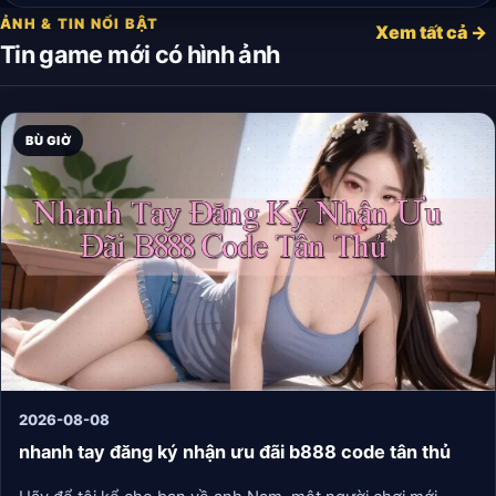
ẢNH & TIN NỔI BẬT
Xem tất cả →
Tin game mới có hình ảnh
BÙ GIỜ
2026-08-08
nhanh tay đăng ký nhận ưu đãi b888 code tân thủ