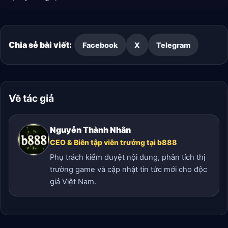
Chia sẻ bài viết:
Facebook
X
Telegram
Về tác giả
Nguyễn Thành Nhân
CEO & Biên tập viên trưởng tại b888
Phụ trách kiểm duyệt nội dung, phân tích thị
trường game và cập nhật tin tức mới cho độc
giả Việt Nam.