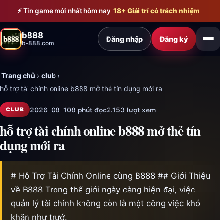
Bỏ qua đến nội dung chính
⚡ Tin game mới nhất hôm nay
18+ Giải trí có trách nhiệm
b888
Đăng nhập
Đăng ký
b-888.com
Trang chủ
›
club
›
hỗ trợ tài chính online b888 mở thẻ tín dụng mới ra
2026-08-10
8 phút đọc
2.153 lượt xem
CLUB
hỗ trợ tài chính online b888 mở thẻ tín
dụng mới ra
# Hỗ Trợ Tài Chính Online cùng B888 ## Giới Thiệu
về B888 Trong thế giới ngày càng hiện đại, việc
quản lý tài chính không còn là một công việc khó
khăn như trướ.