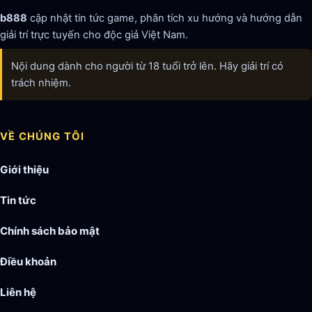
b888
cập nhật tin tức game, phân tích xu hướng và hướng dẫn
giải trí trực tuyến cho độc giả Việt Nam.
Nội dung dành cho người từ 18 tuổi trở lên. Hãy giải trí có
trách nhiệm.
VỀ CHÚNG TÔI
Giới thiệu
Tin tức
Chính sách bảo mật
Điều khoản
Liên hệ