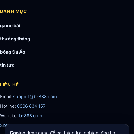
DANH MỤC
game bài
thưởng tháng
bóng Đá Ảo
tin tức
LIÊN HỆ
Email:
support@b-888.com
Hotline:
0906 834 157
Website:
b-888.com
Sitemap XML
·
Sitemap HTML
Cookie
được dùng để cải thiện trải nghiệm đọc tin.