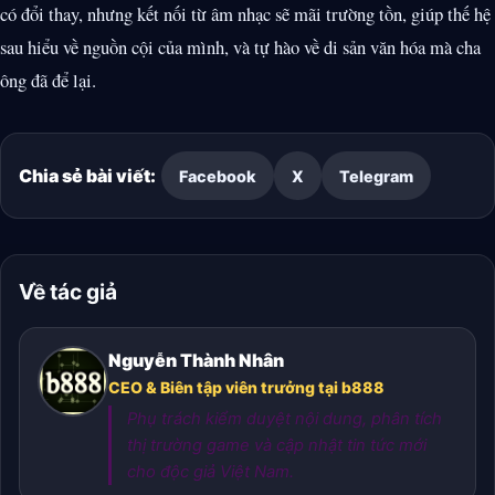
có đổi thay, nhưng kết nối từ âm nhạc sẽ mãi trường tồn, giúp thế hệ
sau hiểu về nguồn cội của mình, và tự hào về di sản văn hóa mà cha
ông đã để lại.
Chia sẻ bài viết:
Facebook
X
Telegram
Về tác giả
Nguyễn Thành Nhân
CEO & Biên tập viên trưởng tại b888
Phụ trách kiểm duyệt nội dung, phân tích
thị trường game và cập nhật tin tức mới
cho độc giả Việt Nam.