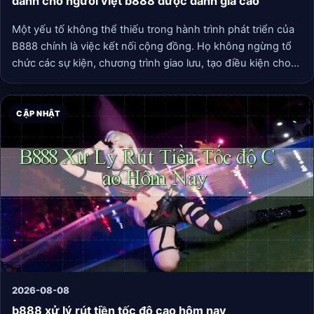
dành cho người việt b888 được đánh giá cao
Một yếu tố không thể thiếu trong hành trình phát triển của
B888 chính là việc kết nối cộng đồng. Họ không ngừng tổ
chức các sự kiện, chương trình giao lưu, tạo điều kiện cho
người dùng có cơ hội gặp gỡ và chia sẻ kinh nghiệm. Điều
này không chỉ giúp thắt chặt mối quan hệ giữa B888 và
người dùng mà còn tạo ra một cộng đồng vững mạnh, chia
CẬP NHẬT
sẻ những niềm vui và nỗi buồn trong cuộc sống.
2026-08-08
b888 xử lý rút tiền tốc độ cao hôm nay