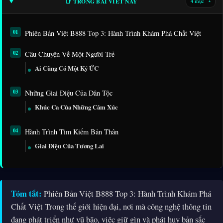
📑 TRONG BÀI VIẾT NÀY
4 mục
▾
Phiên Bản Việt B888 Top 3: Hành Trình Khám Phá Chất Việt
Câu Chuyện Về Một Người Trẻ
Ai Cũng Có Một Ký ỨC
Những Giai Điệu Của Dân Tộc
Khúc Ca Của Những Cảm Xúc
Hành Trình Tìm Kiếm Bản Thân
Giai Điệu Của Tương Lai
Tóm tắt:
Phiên Bản Việt B888 Top 3: Hành Trình Khám Phá
Chất Việt Trong thế giới hiện đại, nơi mà công nghệ thông tin
đang phát triển như vũ bão, việc giữ gìn và phát huy bản sắc