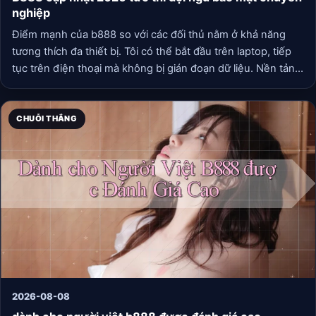
nghiệp
Điểm mạnh của b888 so với các đối thủ nằm ở khả năng
tương thích đa thiết bị. Tôi có thể bắt đầu trên laptop, tiếp
tục trên điện thoại mà không bị gián đoạn dữ liệu. Nền tảng
A có tốc độ ngang bằng nhưng thiếu ứng dụng di động ổn
định. Nền tảng B có giao diện dễ nhìn hơn một chút nhưng
chậm hơn đáng kể khi tải dữ liệu lịch sử.
CHUỖI THẮNG
2026-08-08