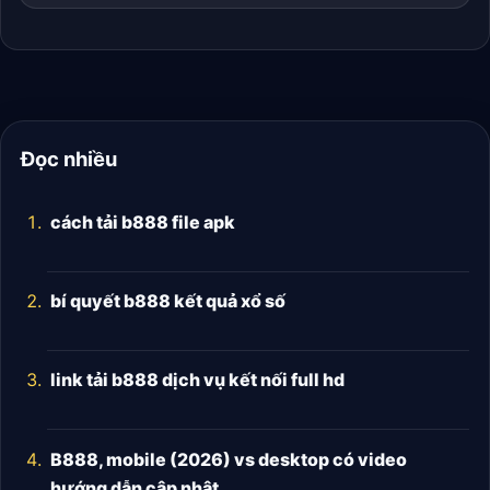
Đọc nhiều
cách tải b888 file apk
bí quyết b888 kết quả xổ số
link tải b888 dịch vụ kết nối full hd
B888, mobile (2026) vs desktop có video
hướng dẫn cập nhật