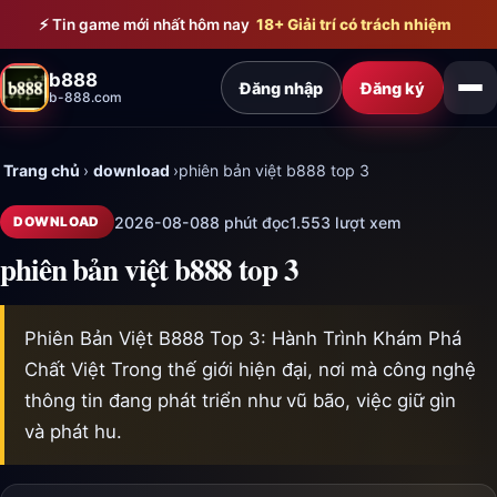
Bỏ qua đến nội dung chính
⚡ Tin game mới nhất hôm nay
18+ Giải trí có trách nhiệm
b888
Đăng nhập
Đăng ký
b-888.com
Trang chủ
›
download
›
phiên bản việt b888 top 3
2026-08-08
8 phút đọc
1.553 lượt xem
DOWNLOAD
phiên bản việt b888 top 3
Phiên Bản Việt B888 Top 3: Hành Trình Khám Phá
Chất Việt Trong thế giới hiện đại, nơi mà công nghệ
thông tin đang phát triển như vũ bão, việc giữ gìn
và phát hu.