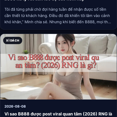
Tôi đã từng phải chờ đợi hàng tuần để nhận được số tiền
cần thiết từ khách hàng. Điều đó đã khiến tôi lâm vào cảnh
khó khăn,” Minh chia sẻ. Nhưng khi biết đến B888, mọi thứ
đã thay đổi. “Với B888, tiền vào tài khoản tôi chỉ mất có vài
phút! Điều đó có nghĩa là tôi có thể tái đầu tư ngay lập tức.
XÌ DÁCH
2026-08-08
Vì sao B888 được post viral quan tâm (2026) RNG là