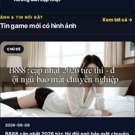
ẢNH & TIN NỔI BẬT
Xem tất cả →
Tin game mới có hình ảnh
CHỦ ĐỀ
2026-08-08
B888 cập nhật 2026 tức thì đội ngũ bảo mật chuyên