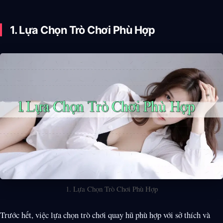
1. Lựa Chọn Trò Chơi Phù Hợp
1. Lựa Chọn Trò Chơi Phù Hợp
Trước hết, việc lựa chọn trò chơi quay hũ phù hợp với sở thích và