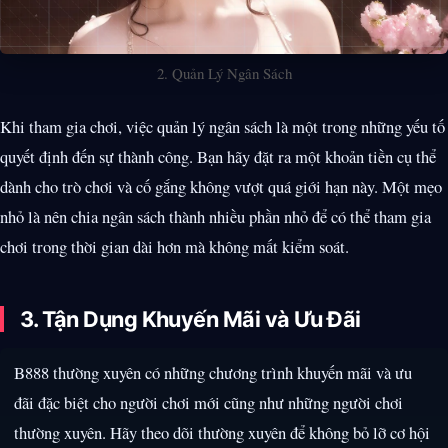
2. Quản Lý Ngân Sách
Khi tham gia chơi, việc quản lý ngân sách là một trong những yếu tố
quyết định đến sự thành công. Bạn hãy đặt ra một khoản tiền cụ thể
dành cho trò chơi và cố gắng không vượt quá giới hạn này. Một mẹo
nhỏ là nên chia ngân sách thành nhiều phần nhỏ để có thể tham gia
chơi trong thời gian dài hơn mà không mất kiểm soát.
3. Tận Dụng Khuyến Mãi và Ưu Đãi
B888 thường xuyên có những chương trình khuyến mãi và ưu
đãi đặc biệt cho người chơi mới cũng như những người chơi
thường xuyên. Hãy theo dõi thường xuyên để không bỏ lỡ cơ hội