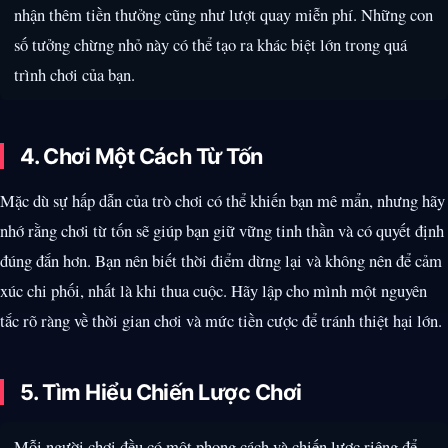
nhận thêm tiền thưởng cũng như lượt quay miễn phí. Những con
số tưởng chừng nhỏ này có thể tạo ra khác biệt lớn trong quá
trình chơi của bạn.
4. Chơi Một Cách Từ Tốn
Mặc dù sự hấp dẫn của trò chơi có thể khiến bạn mê mẩn, nhưng hãy
nhớ rằng chơi từ tốn sẽ giúp bạn giữ vững tinh thần và có quyết định
đúng đắn hơn. Bạn nên biết thời điểm dừng lại và không nên để cảm
xúc chi phối, nhất là khi thua cuộc. Hãy lập cho mình một nguyên
tắc rõ ràng về thời gian chơi và mức tiền cược để tránh thiệt hại lớn.
5. Tìm Hiểu Chiến Lược Chơi
Mỗi người chơi đều có một phong cách và chiến lược riêng để