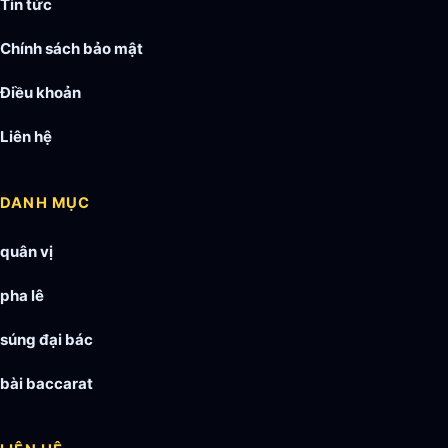
Tin tức
Chính sách bảo mật
Điều khoản
Liên hệ
DANH MỤC
quân vị
pha lê
súng đại bác
bài baccarat