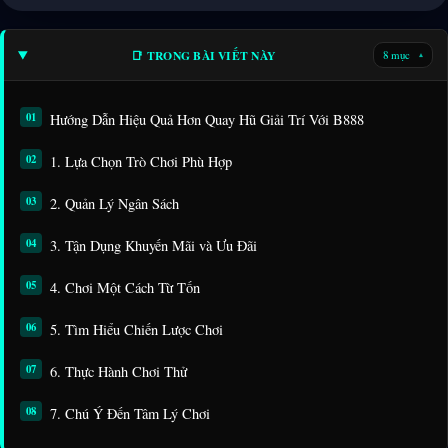
📑 TRONG BÀI VIẾT NÀY
8 mục
▾
Hướng Dẫn Hiệu Quả Hơn Quay Hũ Giải Trí Với B888
1. Lựa Chọn Trò Chơi Phù Hợp
2. Quản Lý Ngân Sách
3. Tận Dụng Khuyến Mãi và Ưu Đãi
4. Chơi Một Cách Từ Tốn
5. Tìm Hiểu Chiến Lược Chơi
6. Thực Hành Chơi Thử
7. Chú Ý Đến Tâm Lý Chơi