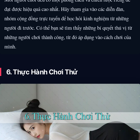
đạt được hiệu quả cao nhất. Hãy tham gia vào các diễn đàn,
nhóm cộng đồng trực tuyến để học hỏi kinh nghiệm từ những
người đi trước. Có thể bạn sẽ tìm thấy những bí quyết thú vị từ
những người chơi thành công, từ đó áp dụng vào cách chơi của
mình.
6. Thực Hành Chơi Thử