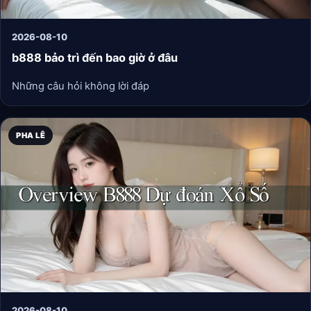
2026-08-10
b888 bảo trì đến bao giờ ở đâu
Những câu hỏi không lời đáp
PHA LÊ
2026-08-10