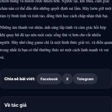
chiến thắng và muốn cược nhiều hơn. Ngược lại, khi thua, cảm giác
chán nản có thể dẫn đến những quyết định sai lầm. Hãy luôn giữ một
tâm lý bình tĩnh và tỉnh táo, đồng thời học cách chấp nhận thất bại.
Những âm thanh vui nhộn, ánh sáng lấp lánh và cảm giác hồi hộp
khi quay hũ đã tạo nên một cuộc sống thú vị hơn cho rất nhiều
người. Hãy nhớ rằng game chỉ là một hình thức giải trí, và điều quan
trọng nhất là bạn có thể thưởng thức nó một cách lành mạnh và vui
vẻ.
Chia sẻ bài viết:
Facebook
X
Telegram
Về tác giả