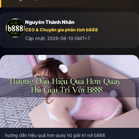
Nguyễn Thành Nhân
CEO & Chuyên gia phân tích b888
Cập nhật:
2026-08-10
GMT+7
hướng dẫn hiệu quả hơn quay hũ giải trí với b888