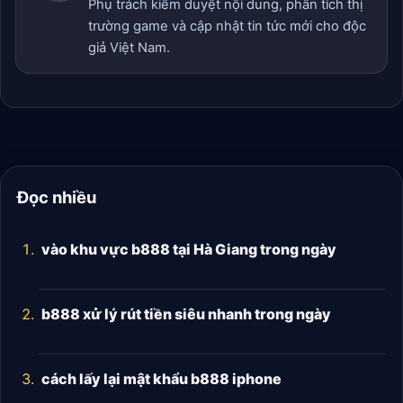
Phụ trách kiểm duyệt nội dung, phân tích thị
trường game và cập nhật tin tức mới cho độc
giả Việt Nam.
Đọc nhiều
vào khu vực b888 tại Hà Giang trong ngày
b888 xử lý rút tiền siêu nhanh trong ngày
cách lấy lại mật khẩu b888 iphone