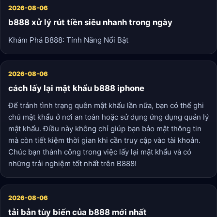
2026-08-06
b888 xử lý rút tiền siêu nhanh trong ngày
Khám Phá B888: Tính Năng Nổi Bật
2026-08-06
cách lấy lại mật khẩu b888 iphone
Để tránh tình trạng quên mật khẩu lần nữa, bạn có thể ghi
chú mật khẩu ở nơi an toàn hoặc sử dụng ứng dụng quản lý
mật khẩu. Điều này không chỉ giúp bạn bảo mật thông tin
mà còn tiết kiệm thời gian khi cần truy cập vào tài khoản.
Chúc bạn thành công trong việc lấy lại mật khẩu và có
những trải nghiệm tốt nhất trên B888!
2026-08-06
tải bản tùy biến của b888 mới nhất