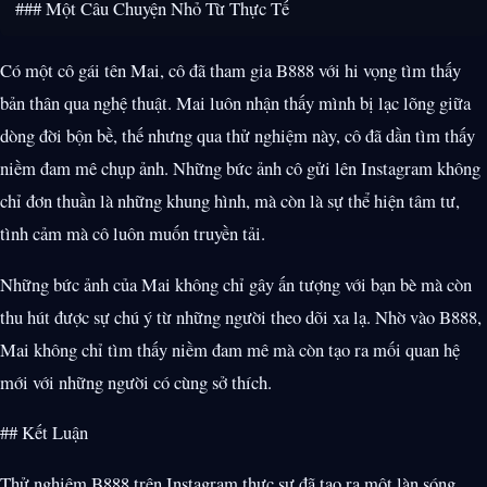
### Một Câu Chuyện Nhỏ Từ Thực Tế
Có một cô gái tên Mai, cô đã tham gia B888 với hi vọng tìm thấy
bản thân qua nghệ thuật. Mai luôn nhận thấy mình bị lạc lõng giữa
dòng đời bộn bề, thế nhưng qua thử nghiệm này, cô đã dần tìm thấy
niềm đam mê chụp ảnh. Những bức ảnh cô gửi lên Instagram không
chỉ đơn thuần là những khung hình, mà còn là sự thể hiện tâm tư,
tình cảm mà cô luôn muốn truyền tải.
Những bức ảnh của Mai không chỉ gây ấn tượng với bạn bè mà còn
thu hút được sự chú ý từ những người theo dõi xa lạ. Nhờ vào B888,
Mai không chỉ tìm thấy niềm đam mê mà còn tạo ra mối quan hệ
mới với những người có cùng sở thích.
## Kết Luận
Thử nghiệm B888 trên Instagram thực sự đã tạo ra một làn sóng