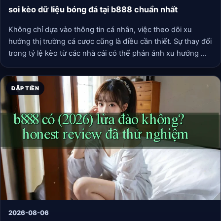
soi kèo dữ liệu bóng đá tại b888 chuẩn nhất
Không chỉ dựa vào thông tin cá nhân, việc theo dõi xu
hướng thị trường cá cược cũng là điều cần thiết. Sự thay đổi
trong tỷ lệ kèo từ các nhà cái có thể phản ánh xu hướng mà
người chơi nên chú ý. Tại B888, người chơi có thể theo dõi
sự thay đổi này một cách dễ dàng và nhanh chóng.
ĐẬP TIỀN
2026-08-06