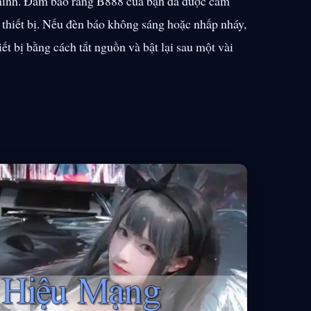
ủa mình. Đảm bảo rằng B888 của bạn đã được cắm
 thiết bị. Nếu đèn báo không sáng hoặc nhấp nháy,
iết bị bằng cách tắt nguồn và bật lại sau một vài