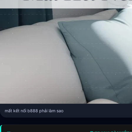
mất kết nối b888 phải làm sao