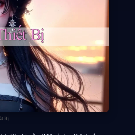
ết Bị