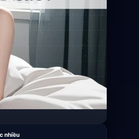
c nhiều