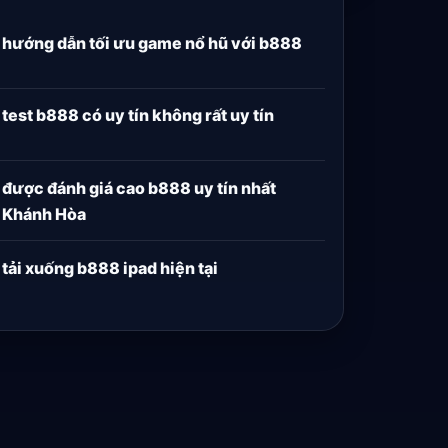
hướng dẫn tối ưu game nổ hũ với b888
test b888 có uy tín không rất uy tín
được đánh giá cao b888 uy tín nhất
Khánh Hòa
tải xuống b888 ipad hiện tại