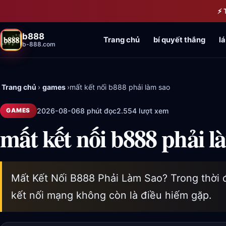
Bỏ qua đến nội dung chính
⚡ 
b888
Trang chủ
bí quyết thắng
l
b-888.com
Trang chủ
›
games
›
mất kết nối b888 phải làm sao
2026-08-06
8 phút đọc
2.554 lượt xem
GAMES
mất kết nối b888 phải l
Mất Kết Nối B888 Phải Làm Sao? Trong thời đ
kết nối mạng không còn là điều hiếm gặp.