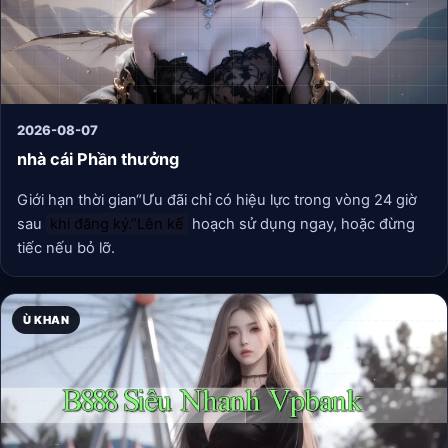
2026-08-07
nhà cái Phần thưởng
Giới hạn thời gian“Ưu đãi chỉ có hiệu lực trong vòng 24 giờ
sau
khi đăng ký.”Lên kế
hoạch sử dụng ngay, hoặc đừng
tiếc nếu bỏ lỡ.
Ù KHAN