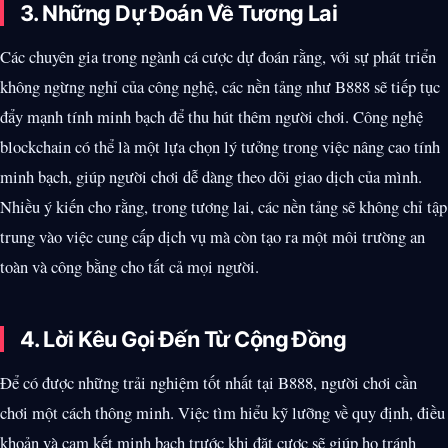
3. Những Dự Đoán Về Tương Lai
Các chuyên gia trong ngành cá cược dự đoán rằng, với sự phát triển
không ngừng nghỉ của công nghệ, các nền tảng như B888 sẽ tiếp tục
đẩy mạnh tính minh bạch để thu hút thêm người chơi. Công nghệ
blockchain có thể là một lựa chọn lý tưởng trong việc nâng cao tính
minh bạch, giúp người chơi dễ dàng theo dõi giao dịch của mình.
Nhiều ý kiến cho rằng, trong tương lai, các nền tảng sẽ không chỉ tập
trung vào việc cung cấp dịch vụ mà còn tạo ra một môi trường an
toàn và công bằng cho tất cả mọi người.
4. Lời Kêu Gọi Đến Từ Cộng Đồng
Để có được những trải nghiệm tốt nhất tại B888, người chơi cần
chơi một cách thông minh. Việc tìm hiểu kỹ lưỡng về quy định, điều
khoản và cam kết minh bạch trước khi đặt cược sẽ giúp họ tránh