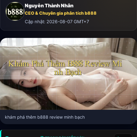
Nguyễn Thành Nhân
CEO & Chuyên gia phân tích b888
Cập nhật:
2026-08-07
GMT+7
khám phá thêm b888 review minh bạch