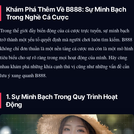
Khám Phá Thêm Về B888: Sự Minh Bạch
Trong Nghề Cá Cược
Trong thế giới đầy biến động của cá cược trực tuyến, sự minh bạch
trở thành một yếu tố quyết định mà người chơi luôn tìm kiếm. B888
không chỉ đơn thuần là một nền tảng cá cược mà còn là một mô hình
tiêu biểu cho sự rõ ràng trong mọi hoạt động của mình. Hãy cùng
nhau khám phá những khía cạnh thú vị cũng như những vấn đề cần
lưu ý xung quanh B888.
1. Sự Minh Bạch Trong Quy Trình Hoạt
Động