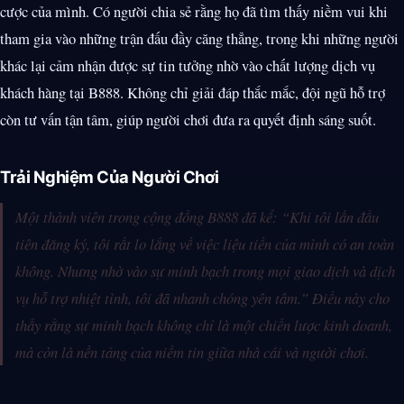
cược của mình. Có người chia sẻ rằng họ đã tìm thấy niềm vui khi
tham gia vào những trận đấu đầy căng thẳng, trong khi những người
khác lại cảm nhận được sự tin tưởng nhờ vào chất lượng dịch vụ
khách hàng tại B888. Không chỉ giải đáp thắc mắc, đội ngũ hỗ trợ
còn tư vấn tận tâm, giúp người chơi đưa ra quyết định sáng suốt.
Trải Nghiệm Của Người Chơi
Một thành viên trong cộng đồng B888 đã kể: “Khi tôi lần đầu
tiên đăng ký, tôi rất lo lắng về việc liệu tiền của mình có an toàn
không. Nhưng nhờ vào sự minh bạch trong mọi giao dịch và dịch
vụ hỗ trợ nhiệt tình, tôi đã nhanh chóng yên tâm.” Điều này cho
thấy rằng sự minh bạch không chỉ là một chiến lược kinh doanh,
mà còn là nền tảng của niềm tin giữa nhà cái và người chơi.