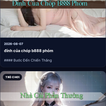
2026-08-07
đỉnh của chóp b888 phỏm
#### Bước Đến Chiến Thắng
TRÒ CHƠI