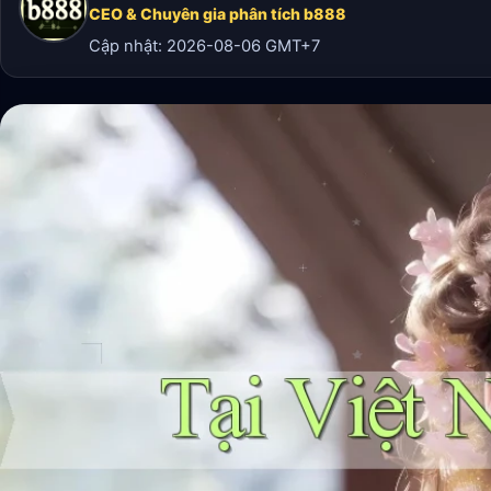
CEO & Chuyên gia phân tích b888
Cập nhật:
2026-08-06
GMT+7