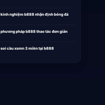
kinh nghiệm b888 nhận định bóng đá
phương pháp b888 thao tác đơn giản
soi cầu xsmn 3 miền tại b888