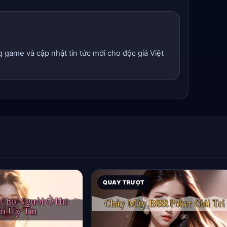
g game và cập nhật tin tức mới cho độc giả Việt
QUAY TRƯỢT