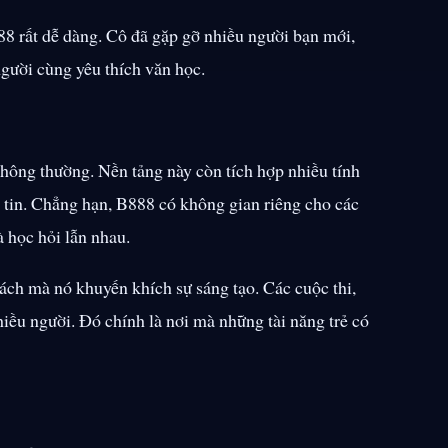
888 rất dễ dàng. Cô đã gặp gỡ nhiều người bạn mới,
gười cùng yêu thích văn học.
thông thường. Nền tảng này còn tích hợp nhiều tính
 tin. Chẳng hạn, B888 có không gian riêng cho các
à học hỏi lẫn nhau.
ách mà nó khuyến khích sự sáng tạo. Các cuộc thi,
hiều người. Đó chính là nơi mà những tài năng trẻ có