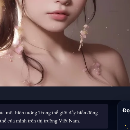
Đọ
a một hiện tượng Trong thế giới đầy biến động
hế của mình trên thị trường Việt Nam.