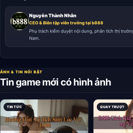
Nguyễn Thành Nhân
CEO & Biên tập viên trưởng tại b888
Phụ trách kiểm duyệt nội dung, phân tích thị trườn
Nam.
ẢNH & TIN NỔI BẬT
Tin game mới có hình ảnh
TIN TỨC
QUAY TRƯỢT