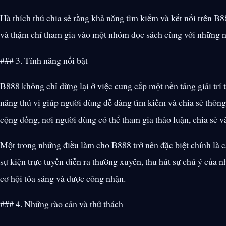
Hà thích thú chia sẻ rằng khả năng tìm kiếm và kết nối trên B
và thậm chí tham gia vào một nhóm đọc sách cùng với những n
### 3. Tính năng nổi bật
B888 không chỉ dừng lại ở việc cung cấp một nền tảng giải trí 
năng thú vị giúp người dùng dễ dàng tìm kiếm và chia sẻ thông
cộng đồng, nơi người dùng có thể tham gia thảo luận, chia sẻ v
Một trong những điều làm cho B888 trở nên đặc biệt chính là c
sự kiện trực tuyến diễn ra thường xuyên, thu hút sự chú ý của n
cơ hội tỏa sáng và được công nhận.
### 4. Những rào cản và thử thách