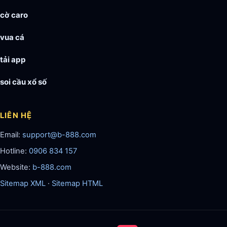
cờ caro
vua cá
tải app
soi cầu xổ số
LIÊN HỆ
Email:
support@b-888.com
Hotline:
0906 834 157
Website:
b-888.com
Sitemap XML
·
Sitemap HTML