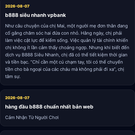
2026-08-07
b888 siêu nhanh vpbank
Như câu chuyện của chị Mai, một người mẹ đơn thân đang
cố gắng chăm sóc hai đứa con nhỏ. Hằng ngày, chị phải
làm việc cật lực để kiếm sống. Việc quản lý tài chính khiến
chị không ít lần cảm thấy choáng ngợp. Nhưng khi biết đến
dịch vụ B888 Siêu Nhanh, chị đã có thể tiết kiệm thời gian
và tiền bạc. “Chỉ cần một cú chạm tay, tôi có thể chuyển
tiền cho bà ngoại của các cháu mà không phải đi xa”, chị
tâm sự.
2026-08-07
hàng đầu b888 chuẩn nhất bản web
Cảm Nhận Từ Người Chơi