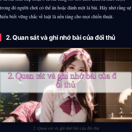
trong đó người chơi có thể ăn hoặc đánh một lá bài. Hãy nhớ rằng sự
hiểu biết vững chắc về luật là nền tảng cho mọi chiến thuật.
2. Quan sát và ghi nhớ bài của đối thủ
2. Quan sát và ghi nhớ bài của đối thủ