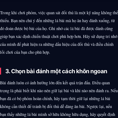
Trong khi chơi phỏm, việc quan sát đối thủ là một kỹ năng không thể
thiếu. Bạn nên chú ý đến những lá bài mà họ ăn hay đánh xuống, từ
đó đoán được bộ bài của họ. Ghi nhớ các lá bài đã được đánh cũng
giúp bạn xác định chiến thuật chơi phù hợp hơn. Hãy sử dụng trí nhớ
của mình để phát hiện ra những dấu hiệu của đối thủ và điều chỉnh
lối chơi của bạn cho phù hợp.
3. Chọn bài đánh một cách khôn ngoan
Bài đánh luôn có ảnh hưởng lớn đến kết quả trận đấu. Điều quan
trọng là phải biết khi nào nên giữ lại bài và khi nào nên đánh ra. Nếu
bạn đã có bộ phỏm hoàn chỉnh, hãy tạm thời giữ lại những lá bài
không cần thiết để tránh bị đối thủ dễ dàng ăn bài. Ngược lại, nếu
bạn thấy những lá bài mình sở hữu không hữu dụng, hãy quyết định