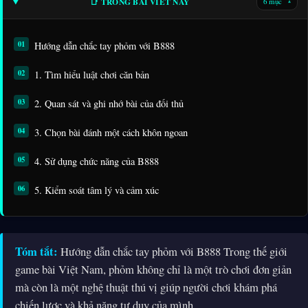
📑 TRONG BÀI VIẾT NÀY
6 mục
▾
Hướng dẫn chắc tay phỏm với B888
1. Tìm hiểu luật chơi căn bản
2. Quan sát và ghi nhớ bài của đối thủ
3. Chọn bài đánh một cách khôn ngoan
4. Sử dụng chức năng của B888
5. Kiểm soát tâm lý và cảm xúc
Tóm tắt:
Hướng dẫn chắc tay phỏm với B888 Trong thế giới
game bài Việt Nam, phỏm không chỉ là một trò chơi đơn giản
mà còn là một nghệ thuật thú vị giúp người chơi khám phá
chiến lược và khả năng tư duy của mình.