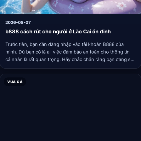
2026-08-07
b888 cách rút cho người ở Lào Cai ổn định
Trước tiên, bạn cần đăng nhập vào tài khoản B888 của
mình. Dù bạn có là ai, việc đảm bảo an toàn cho thông tin
cá nhân là rất quan trọng. Hãy chắc chắn rằng bạn đang sử
dụng một thiết bị tin cậy và mạng internet ổn định để tránh
những rủi ro không cần thiết.
VUA CÁ