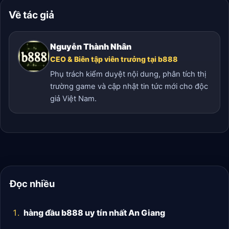
Về tác giả
Nguyễn Thành Nhân
CEO & Biên tập viên trưởng tại b888
Phụ trách kiểm duyệt nội dung, phân tích thị
trường game và cập nhật tin tức mới cho độc
giả Việt Nam.
Đọc nhiều
hàng đầu b888 uy tín nhất An Giang