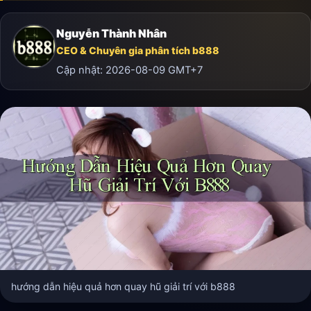
Nguyễn Thành Nhân
CEO & Chuyên gia phân tích b888
Cập nhật:
2026-08-09
GMT+7
hướng dẫn hiệu quả hơn quay hũ giải trí với b888