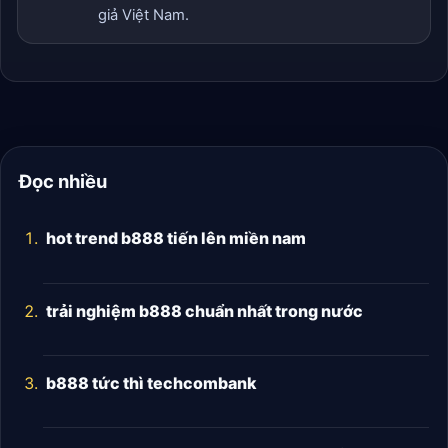
giả Việt Nam.
Đọc nhiều
hot trend b888 tiến lên miền nam
trải nghiệm b888 chuẩn nhất trong nước
b888 tức thì techcombank