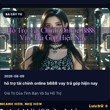
BA CÂY TO
2026-08-09
hỗ trợ tài chính online b888 vay trả góp hiện nay
Giá Trị Của Tình Bạn Và Sự Hỗ Trợ
NHANH HƠN, NHẸ HƠN
Lưu trữ →