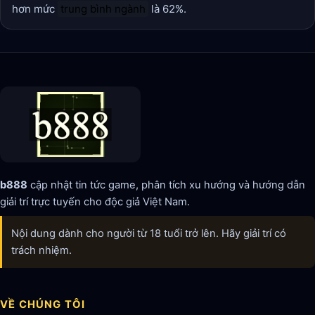
hơn mức
trung bình ngành
là 62%.
b888
cập nhật tin tức game, phân tích xu hướng và hướng dẫn
giải trí trực tuyến cho độc giả Việt Nam.
Nội dung dành cho người từ 18 tuổi trở lên. Hãy giải trí có
trách nhiệm.
VỀ CHÚNG TÔI