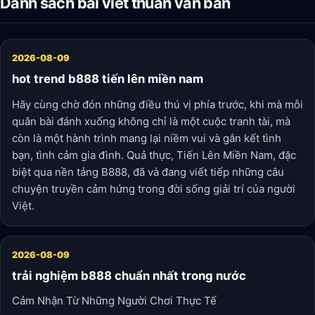
Danh sách bài viết thuần văn bản
2026-08-09
hot trend b888 tiến lên miền nam
Hãy cùng chờ đón những điều thú vị phía trước, khi mà mỗi
quân bài đánh xuống không chỉ là một cuộc tranh tài, mà
còn là một hành trình mang lại niềm vui và gắn kết tình
bạn, tình cảm gia đình. Quả thực, Tiến Lên Miền Nam, đặc
biệt qua nền tảng B888, đã và đang viết tiếp những câu
chuyện truyền cảm hứng trong đời sống giải trí của người
Việt.
2026-08-09
trải nghiệm b888 chuẩn nhất trong nước
Cảm Nhận Từ Những Người Chơi Thực Tế