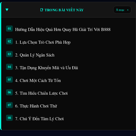
📑 TRONG BÀI VIẾT NÀY
8 mục
▾
Hướng Dẫn Hiệu Quả Hơn Quay Hũ Giải Trí Với B888
1. Lựa Chọn Trò Chơi Phù Hợp
2. Quản Lý Ngân Sách
3. Tận Dụng Khuyến Mãi và Ưu Đãi
4. Chơi Một Cách Từ Tốn
5. Tìm Hiểu Chiến Lược Chơi
6. Thực Hành Chơi Thử
7. Chú Ý Đến Tâm Lý Chơi