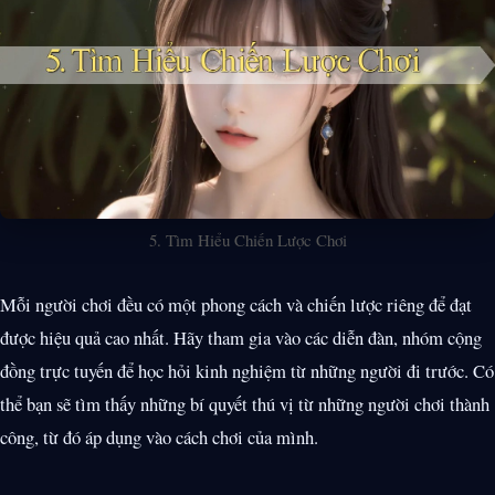
5. Tìm Hiểu Chiến Lược Chơi
Mỗi người chơi đều có một phong cách và chiến lược riêng để đạt
được hiệu quả cao nhất. Hãy tham gia vào các diễn đàn, nhóm cộng
đồng trực tuyến để học hỏi kinh nghiệm từ những người đi trước. Có
thể bạn sẽ tìm thấy những bí quyết thú vị từ những người chơi thành
công, từ đó áp dụng vào cách chơi của mình.