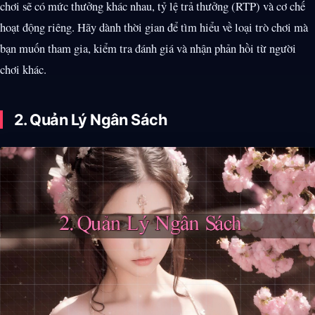
chơi sẽ có mức thưởng khác nhau, tỷ lệ trả thưởng (RTP) và cơ chế
hoạt động riêng. Hãy dành thời gian để tìm hiểu về loại trò chơi mà
bạn muốn tham gia, kiểm tra đánh giá và nhận phản hồi từ người
chơi khác.
2. Quản Lý Ngân Sách