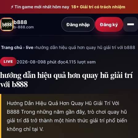
Bỏ qua đến nội dung chính
⚡ Tin game mới nhất hôm nay
18+ Giải trí có trách nhiệm
b888
Đăng nhập
Đăng ký
b-888.com
Trang chủ
›
live
›
hướng dẫn hiệu quả hơn quay hũ giải trí với b888
2026-08-09
8 phút đọc
4.115 lượt xem
LIVE
hướng dẫn hiệu quả hơn quay hũ giải trí
với b888
Hướng Dẫn Hiệu Quả Hơn Quay Hũ Giải Trí Với
B888 Trong những năm gần đây, trò chơi quay hũ
giải trí đã trở thành một hình thức giải trí phổ biến
không chỉ tại V.