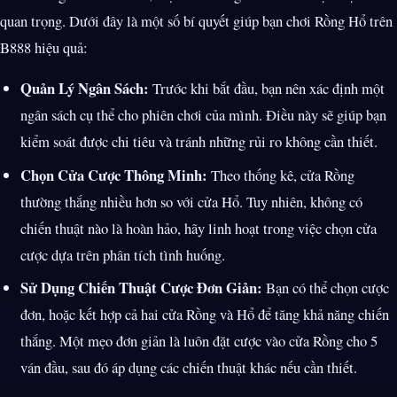
quan trọng. Dưới đây là một số bí quyết giúp bạn chơi Rồng Hổ trên
B888 hiệu quả:
Quản Lý Ngân Sách:
Trước khi bắt đầu, bạn nên xác định một
ngân sách cụ thể cho phiên chơi của mình. Điều này sẽ giúp bạn
kiểm soát được chi tiêu và tránh những rủi ro không cần thiết.
Chọn Cửa Cược Thông Minh:
Theo thống kê, cửa Rồng
thường thắng nhiều hơn so với cửa Hổ. Tuy nhiên, không có
chiến thuật nào là hoàn hảo, hãy linh hoạt trong việc chọn cửa
cược dựa trên phân tích tình huống.
Sử Dụng Chiến Thuật Cược Đơn Giản:
Bạn có thể chọn cược
đơn, hoặc kết hợp cả hai cửa Rồng và Hổ để tăng khả năng chiến
thắng. Một mẹo đơn giản là luôn đặt cược vào cửa Rồng cho 5
ván đầu, sau đó áp dụng các chiến thuật khác nếu cần thiết.