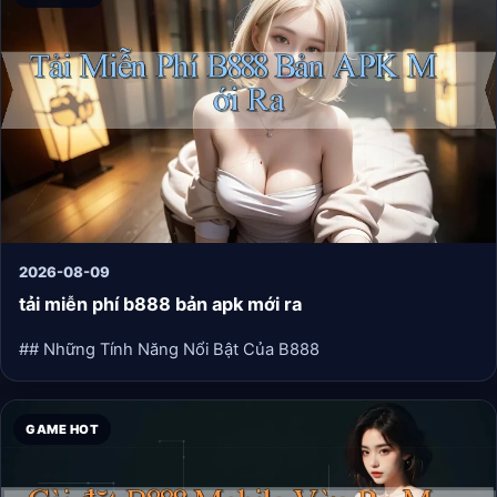
2026-08-09
tải miễn phí b888 bản apk mới ra
## Những Tính Năng Nổi Bật Của B888
GAME HOT