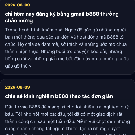
2026-08-09
chỉ hôm nay đăng ký bằng gmail b888 thưởng
chào mừng
Trong hành trình khám phá, Ngọc đã gặp gỡ những người
bạn mới thông qua các sự kiện và hoạt động mà B888 tổ
chức. Họ chia sẻ đam mê, sở thích và những ước mơ chưa
thành hiện thực. Những buổi trò chuyện kéo dài, những
tiếng cười và những giấc mơ bắt đầu nảy nở từ những cuộc
gặp gỡ thú vị.
2026-08-09
chia sẻ kinh nghiệm b888 thao tác đơn giản
Đầu tư vào B888 đã mang lại cho tôi nhiều trải nghiệm quý
báu. Tôi nhớ hồi mới bắt đầu, tôi đã có một giao dịch rất
thành công chỉ sau một tuần đầu. Niềm vui chợt đến nhưng
cũng nhanh chóng tắt ngúm khi tôi tạo ra những quyết