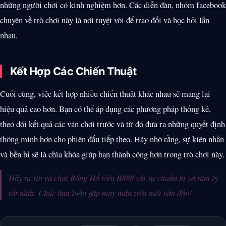
những người chơi có kinh nghiệm hơn. Các diễn đàn, nhóm facebook
chuyên về trò chơi này là nơi tuyệt vời để trao đổi và học hỏi lẫn
nhau.
Kết Hợp Các Chiến Thuật
Cuối cùng, việc kết hợp nhiều chiến thuật khác nhau sẽ mang lại
hiệu quả cao hơn. Bạn có thể áp dụng các phương pháp thống kê,
theo dõi kết quả các ván chơi trước và từ đó đưa ra những quyết định
thông minh hơn cho phiên đấu tiếp theo. Hãy nhớ rằng, sự kiên nhẫn
và bền bỉ sẽ là chìa khóa giúp bạn thành công hơn trong trò chơi này.
Hãy tự tin và chơi Rồng Hổ trên B888 với sự chuẩn bị và tâm lý
tốt nhất. Chúc bạn luôn gặp may mắn trên mỗi ván đấu!