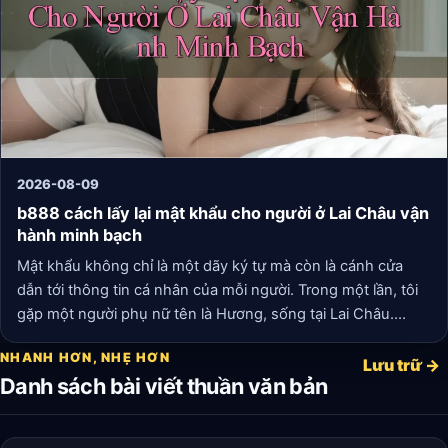
2026-08-09
b888 cách lấy lại mật khẩu cho người ở Lai Châu vận
hành minh bạch
Mật khẩu không chỉ là một dãy ký tự mà còn là cánh cửa
dẫn tới thông tin cá nhân của mỗi người. Trong một lần, tôi
gặp một người phụ nữ tên là Hương, sống tại Lai Châu.
Hương là một giáo viên, và việc làm của cô không thể thiếu
NHANH HƠN, NHẸ HƠN
công nghệ. Khi cô quên mật khẩu truy cập vào hệ thống
Lưu trữ →
Danh sách bài viết thuần văn bản
học trực tuyến, cô đã rất hoang mang. Mọi thông tin học
sinh, bài giảng đều nằm trong đó.