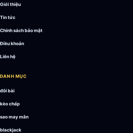
Giới thiệu
Tin tức
Chính sách bảo mật
Điều khoản
Liên hệ
DANH MỤC
đôi bài
kèo chấp
sao may mắn
blackjack