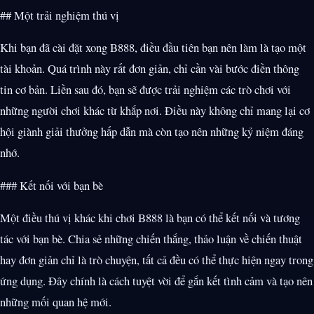
## Một trải nghiệm thú vị
Khi bạn đã cài đặt xong B888, điều đầu tiên bạn nên làm là tạo một
tài khoản. Quá trình này rất đơn giản, chỉ cần vài bước điền thông
tin cơ bản. Liền sau đó, bạn sẽ được trải nghiệm các trò chơi với
những người chơi khác từ khắp nơi. Điều này không chỉ mang lại cơ
hội giành giải thưởng hấp dẫn mà còn tạo nên những kỷ niệm đáng
nhớ.
### Kết nối với bạn bè
Một điều thú vị khác khi chơi B888 là bạn có thể kết nối và tương
tác với bạn bè. Chia sẻ những chiến thắng, thảo luận về chiến thuật
hay đơn giản chỉ là trò chuyện, tất cả đều có thể thực hiện ngay trong
ứng dụng. Đây chính là cách tuyệt vời để gắn kết tình cảm và tạo nên
những mối quan hệ mới.