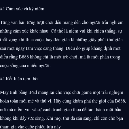
## Cảm xúc và kỷ niệm
Từng ván bài, từng lượt chơi đều mang đến cho người trải nghiệm
những cảm xúc khác nhau. Có thể là niềm vui khi chiến thắng, sự
thất vọng khi thua cuộc, hay đơn giản là những giây phút thư giãn
sau một ngày làm việc căng thẳng. Điều đó giúp khẳng định một
điều rằng B888 không chỉ là một trò chơi, mà là một phần trong
cuộc sống của nhiều người.
## Kết luận tạm thời
Máy tính bảng iPad mang lại cho việc chơi game một trải nghiệm
hoàn toàn mới mẻ và thú vị. Hãy cùng khám phá thế giới của B888,
nơi mà niềm vui và sự cạnh tranh giao thoa để tạo thành một bầu
không khí đầy sức sống. Khi mọi thứ đã sẵn sàng, chỉ còn chờ bạn
tham gia vào cuộc phiêu lưu này.