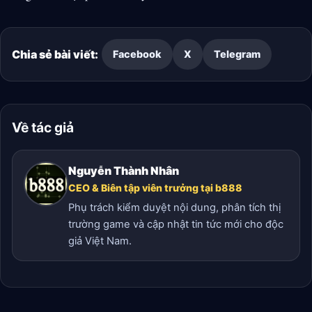
Chia sẻ bài viết:
Facebook
X
Telegram
Về tác giả
Nguyễn Thành Nhân
CEO & Biên tập viên trưởng tại b888
Phụ trách kiểm duyệt nội dung, phân tích thị
trường game và cập nhật tin tức mới cho độc
giả Việt Nam.