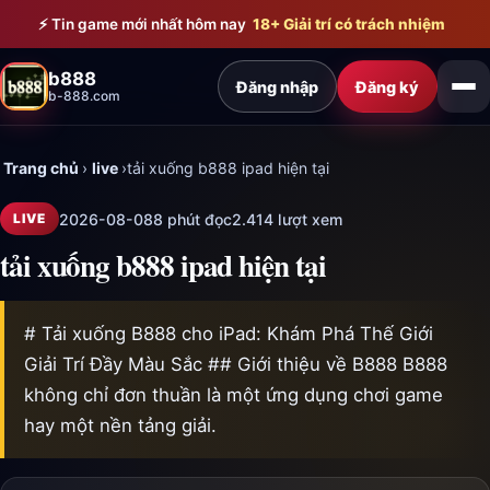
Bỏ qua đến nội dung chính
⚡ Tin game mới nhất hôm nay
18+ Giải trí có trách nhiệm
b888
Đăng nhập
Đăng ký
b-888.com
Trang chủ
›
live
›
tải xuống b888 ipad hiện tại
2026-08-08
8 phút đọc
2.414 lượt xem
LIVE
tải xuống b888 ipad hiện tại
# Tải xuống B888 cho iPad: Khám Phá Thế Giới
Giải Trí Đầy Màu Sắc ## Giới thiệu về B888 B888
không chỉ đơn thuần là một ứng dụng chơi game
hay một nền tảng giải.