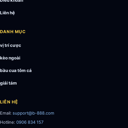
Điều khoản
Liên hệ
DANH MỤC
vị trí cược
kèo ngoài
bầu cua tôm cá
giải tám
LIÊN HỆ
Email:
support@b-888.com
Hotline:
0906 834 157