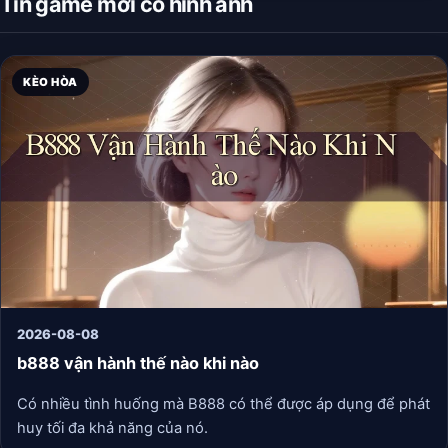
Tin game mới có hình ảnh
KÈO HÒA
2026-08-08
b888 vận hành thế nào khi nào
Có nhiều tình huống mà B888 có thể được áp dụng để phát
huy tối đa khả năng của nó.