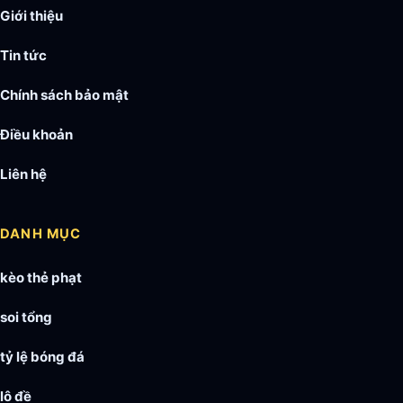
Giới thiệu
Tin tức
Chính sách bảo mật
Điều khoản
Liên hệ
DANH MỤC
kèo thẻ phạt
soi tổng
tỷ lệ bóng đá
lô đề