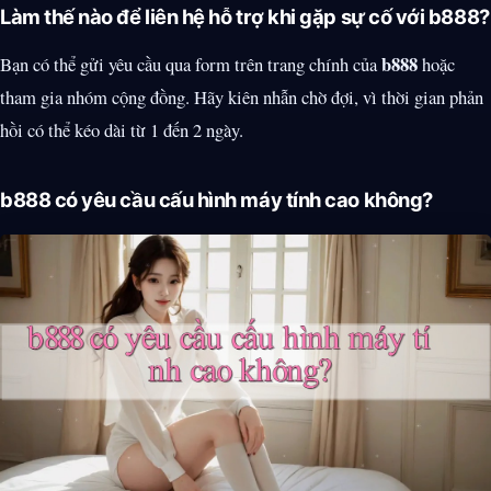
Làm thế nào để liên hệ hỗ trợ khi gặp sự cố với b888?
b888
Bạn có thể gửi yêu cầu qua form trên trang chính của
hoặc
tham gia nhóm cộng đồng. Hãy kiên nhẫn chờ đợi, vì thời gian phản
hồi có thể kéo dài từ 1 đến 2 ngày.
b888 có yêu cầu cấu hình máy tính cao không?