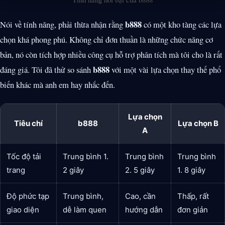
b888
Nói về tính năng, phải thừa nhận rằng
có một kho tàng các lựa
chọn khá phong phú. Không chỉ đơn thuần là những chức năng cơ
bản, nó còn tích hợp nhiều công cụ hỗ trợ phân tích mà tôi cho là rất
b888
đáng giá. Tôi đã thử so sánh
với một vài lựa chọn thay thế phổ
biến khác mà anh em hay nhắc đến.
Lựa chọn
Tiêu chí
b888
Lựa chọn B
A
Tốc độ tải
Trung bình 1.
Trung bình
Trung bình
trang
2 giây
2. 5 giây
1. 8 giây
Độ phức tạp
Trung bình,
Cao, cần
Thấp, rất
giao diện
dễ làm quen
hướng dẫn
đơn giản