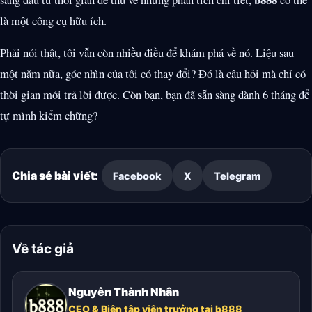
là một công cụ hữu ích.
Phải nói thật, tôi vẫn còn nhiều điều để khám phá về nó. Liệu sau
một năm nữa, góc nhìn của tôi có thay đổi? Đó là câu hỏi mà chỉ có
thời gian mới trả lời được. Còn bạn, bạn đã sẵn sàng dành 6 tháng để
tự mình kiểm chững?
Chia sẻ bài viết:
Facebook
X
Telegram
Về tác giả
Nguyễn Thành Nhân
CEO & Biên tập viên trưởng tại b888