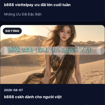
b888 viettelpay ưu đãi lớn cuối tuần
Những Ưu Đãi Đặc Biệt
SOI TỔNG
2026-08-07
b888 cskh dành cho người việt