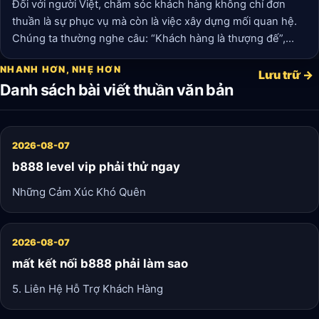
Đối với người Việt, chăm sóc khách hàng không chỉ đơn
thuần là sự phục vụ mà còn là việc xây dựng mối quan hệ.
Chúng ta thường nghe câu: “Khách hàng là thượng đế”,
nhưng khi đi sâu vào thực tế, nó không chỉ dừng lại ở việc
NHANH HƠN, NHẸ HƠN
phục vụ nhu cầu mà còn mở rộng ra những cảm xúc, những
Lưu trữ →
Danh sách bài viết thuần văn bản
câu chuyện đằng sau mỗi cuộc gọi đến b888.
2026-08-07
b888 level vip phải thử ngay
Những Cảm Xúc Khó Quên
2026-08-07
mất kết nối b888 phải làm sao
5. Liên Hệ Hỗ Trợ Khách Hàng