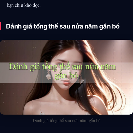
bạn chịu khó đọc.
Đánh giá tổng thể sau nửa năm gắn bó
Đánh giá tổng thể sau nửa năm gắn bó