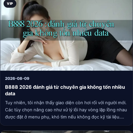
cho mọi người, nơi mà mọi khoảng cách đều có thể được
VIP
thu hẹp.
2026-08-09
B888 2026 đánh giá từ chuyên gia không tốn nhiều
data
Tuy nhiên, tôi nhận thấy giao diện còn hơi rối với người mới.
Các tùy chọn nâng cao như xử lý lỗi hay vòng lặp lồng nhau
được đặt ở menu phụ, khó tìm nếu không đọc kỹ tài liệu.
Đây là điểm mà nhóm phát triển nên cải thiện để b888 thân
thiện hơn.