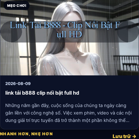
MẸO CHƠI
2026-08-09
link tải b888 clip nổi bật full hd
Những năm gần đây, cuộc sống của chúng ta ngày càng
gắn liền với công nghệ số. Việc xem phim, video và các nội
dung giải trí trực tuyến đã trở thành một phần không thể
thiếu trong đời sống hàng ngày. Trong số đó, B888 nổi lên
NHANH HƠN, NHẸ HƠN
như một nền tảng cung cấp những clip nổi bật với chất
Lưu trữ →