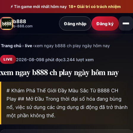
Bỏ qua đến nội dung chính
⚡ Tin game mới nhất hôm nay
18+ Giải trí có trách nhiệm
b888
Đăng nhập
Đăng ký
b-888.com
Trang chủ
›
live
›
xem ngay b888 ch play ngày hôm nay
2026-08-09
8 phút đọc
3.244 lượt xem
LIVE
xem ngay b888 ch play ngày hôm nay
# Khám Phá Thế Giới Đầy Màu Sắc Từ B888 CH
Play ## Mở Đầu Trong thời đại số hóa đang bùng
nổ, việc sử dụng các ứng dụng di động đã trở thành
một phần không thể.