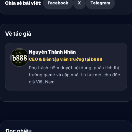
Chia sẻ bài viết:
Facebook
X
Telegram
Về tác giả
Nguyễn Thành Nhân
CEO & Biên tập viên trưởng tại b888
Phụ trách kiểm duyệt nội dung, phân tích thị
trường game và cập nhật tin tức mới cho độc
giả Việt Nam.
Đọc nhiều