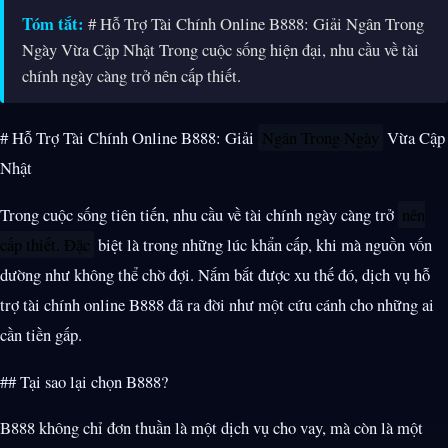
Tóm tắt:
# Hỗ Trợ Tài Chính Online B888: Giải Ngân Trong
Ngày Vừa Cập Nhật Trong cuộc sống hiện đại, nhu cầu về tài
chính ngày càng trở nên cấp thiết.
# Hỗ Trợ Tài Chính Online B888: Giải
Ngân Trong Ngày
Vừa Cập
Nhật
Trong cuộc sống tiên tiến, nhu cầu về tài chính ngày càng trở
nên
cấp thiết. Đặc
biệt là trong những lúc khẩn cấp, khi mà nguồn vốn
dường như không thể chờ đợi. Nắm bắt được xu thế đó, dịch vụ hỗ
trợ tài chính online B888 đã ra đời như một cứu cánh cho những ai
cần tiền gấp.
## Tại sao lại chọn B888?
B888 không chỉ đơn thuần là một dịch vụ cho vay, mà còn là một