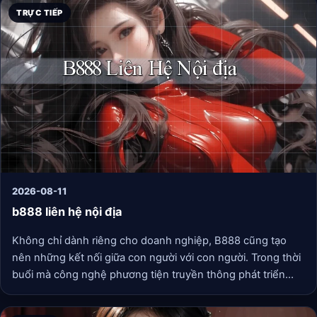
TRỰC TIẾP
2026-08-11
b888 liên hệ nội địa
Không chỉ dành riêng cho doanh nghiệp, B888 cũng tạo
nên những kết nối giữa con người với con người. Trong thời
buổi mà công nghệ phương tiện truyền thông phát triển
như vũ bão, nhiều mối quan hệ xã hội dần xa rời sự gần gũi
thực sự. Nhưng với B888, mọi người có thể dễ dàng gửi