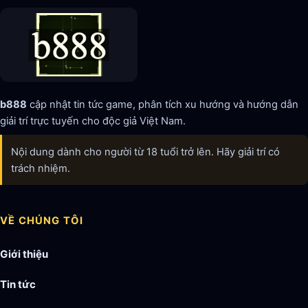
b888
cập nhật tin tức game, phân tích xu hướng và hướng dẫn
giải trí trực tuyến cho độc giả Việt Nam.
Nội dung dành cho người từ 18 tuổi trở lên. Hãy giải trí có
trách nhiệm.
VỀ CHÚNG TÔI
Giới thiệu
Tin tức