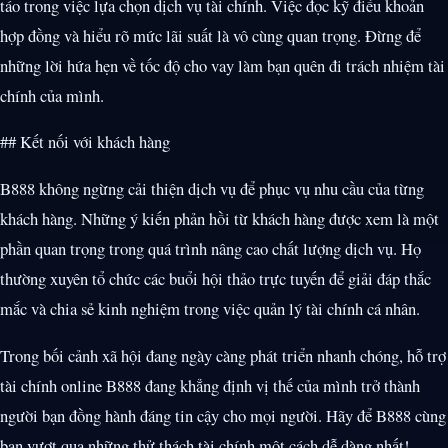
táo trong việc lựa chọn dịch vụ tài chính. Việc đọc kỹ điều khoản
hợp đồng và hiểu rõ mức lãi suất là vô cùng quan trọng. Đừng để
những lời hứa hẹn về tốc độ cho vay làm bạn quên đi trách nhiệm tài
chính của mình.
## Kết nối với khách hàng
B888 không ngừng cải thiện dịch vụ để phục vụ nhu cầu của từng
khách hàng. Những ý kiến phản hồi từ khách hàng được xem là một
phần quan trọng trong quá trình nâng cao chất lượng dịch vụ. Họ
thường xuyên tổ chức các buổi hội thảo trực tuyến để giải đáp thắc
mắc và chia sẻ kinh nghiệm trong việc quản lý tài chính cá nhân.
Trong bối cảnh xã hội đang ngày càng phát triển nhanh chóng, hỗ trợ
tài chính online B888 đang khẳng định vị thế của mình trở thành
người bạn đồng hành đáng tin cậy cho mọi người. Hãy để B888 cùng
bạn vượt qua những thử thách tài chính một cách dễ dàng nhất!