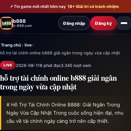
Bỏ qua đến nội dung chính
⚡ Tin game mới nhất hôm nay
18+ Giải trí có trách nhiệm
b888
Đăng nhập
Đăng ký
b-888.com
Trang chủ
›
live
›
hỗ trợ tài chính online b888 giải ngân trong ngày vừa cập nhật
2026-08-11
8 phút đọc
3.345 lượt xem
LIVE
hỗ trợ tài chính online b888 giải ngân
trong ngày vừa cập nhật
# Hỗ Trợ Tài Chính Online B888: Giải Ngân Trong
Ngày Vừa Cập Nhật Trong cuộc sống hiện đại, nhu
cầu về tài chính ngày càng trở nên cấp thiết.