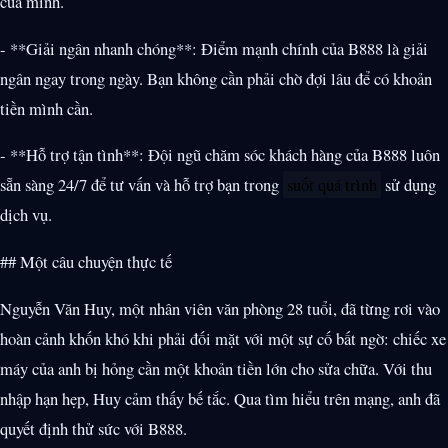
của mình.
- **Giải ngân nhanh chóng**: Điểm mạnh chính của B888 là giải
ngân ngay trong ngày. Bạn không cần phải chờ đợi lâu để có khoản
tiền mình cần.
- **Hỗ trợ tận tình**: Đội ngũ chăm sóc khách hàng của B888 luôn
sẵn sàng 24/7 để tư vấn và hỗ trợ bạn trong
suốt quá trình
sử dụng
dịch vụ.
## Một câu chuyện thực tế
Nguyễn Văn Huy, một nhân viên văn phòng 28 tuổi, đã từng rơi vào
hoàn cảnh khốn khó khi phải đối mặt với một sự cố bất ngờ: chiếc xe
máy của anh bị hỏng cần một khoản tiền lớn cho sửa chữa. Với thu
nhập hạn hẹp, Huy cảm thấy bế tắc. Qua tìm hiểu trên mạng, anh đã
quyết định thử sức với B888.