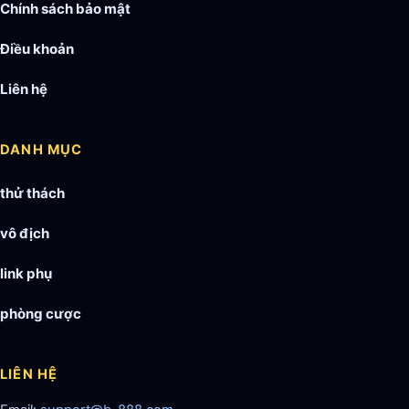
Chính sách bảo mật
Điều khoản
Liên hệ
DANH MỤC
thử thách
vô địch
link phụ
phòng cược
LIÊN HỆ