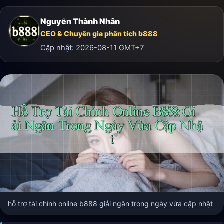
Nguyễn Thành Nhân
CEO & Chuyên gia phân tích b888
Cập nhật:
2026-08-11
GMT+7
hỗ trợ tài chính online b888 giải ngân trong ngày vừa cập nhật