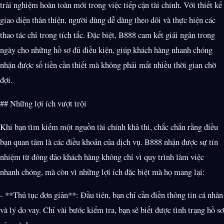
trải nghiệm hoàn toàn mới trong việc tiếp cận tài chính. Với thiết kế
giao diện thân thiện, người dùng dễ dàng theo dõi và thực hiện các
thao tác chỉ trong tích tắc. Đặc biệt, B888 cam kết giải ngân trong
ngày cho những hồ sơ đủ điều kiện, giúp khách hàng nhanh chóng
nhận được số tiền cần thiết mà không phải mất nhiều thời gian chờ
đợi.
## Những lợi ích vượt trội
Khi bạn tìm kiếm một nguồn tài chính khả thi, chắc chắn rằng điều
bạn quan tâm là các điều khoản của dịch vụ. B888 nhận được sự tín
nhiệm từ đông đảo khách hàng không chỉ vì quy trình làm việc
nhanh chóng, mà còn vì những lợi ích đặc biệt mà họ mang lại:
- **Thủ tục đơn giản**: Đầu tiên, bạn chỉ cần điền thông tin cá nhân
và lý do vay. Chỉ vài bước kiểm tra, bạn sẽ biết được tình trạng hồ sơ