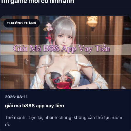
Tin game mới có hình ảnh
THƯỞNG THÁNG
2026-08-11
giải mã b888 app vay tiền
Thế mạnh: Tiện lợi, nhanh chóng, không cần thủ tục rườm
rà.