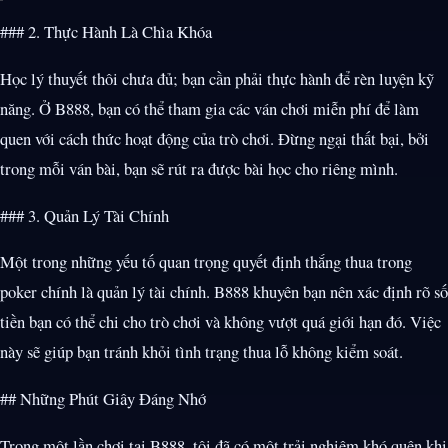
### 2. Thực Hành Là Chìa Khóa
Học lý thuyết thôi chưa đủ; bạn cần phải thực hành để rèn luyện kỹ
năng. Ở B888, bạn có thể tham gia các ván chơi miễn phí để làm
quen với cách thức hoạt động của trò chơi. Đừng ngại thất bại, bởi
trong mỗi ván bài, bạn sẽ rút ra được bài học cho riêng mình.
### 3. Quản Lý Tài Chính
Một trong những yếu tố quan trọng quyết định thắng thua trong
poker chính là quản lý tài chính. B888 khuyên bạn nên xác định rõ số
tiền bạn có thể chi cho trò chơi và không vượt quá giới hạn đó. Việc
này sẽ giúp bạn tránh khỏi tình trạng thua lỗ không kiểm soát.
## Những Phút Giây Đáng Nhớ
Trong một lần chơi tại B888, tôi đã có một trải nghiệm khó quên khi