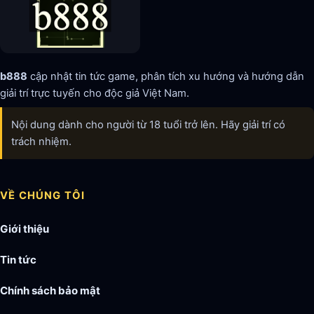
b888
cập nhật tin tức game, phân tích xu hướng và hướng dẫn
giải trí trực tuyến cho độc giả Việt Nam.
Nội dung dành cho người từ 18 tuổi trở lên. Hãy giải trí có
trách nhiệm.
VỀ CHÚNG TÔI
Giới thiệu
Tin tức
Chính sách bảo mật