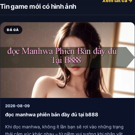
Xem tất cả →
Tin game mới có hình ảnh
ĐÁ GÀ
2026-08-09
đọc manhwa phiên bản đầy đủ tại b888
Khi đọc manhwa, không ít lần bạn sẽ rơi vào những trạng
thái cảm xúc khác nhau – từ niềm vui sướng khi nhân vật