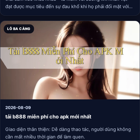
đạt được mục tiêu đến sự đau khổ khi họ phải đối mặt với
thất bại. Điều này không chỉ đơn thuần là giải trí, mà còn là
một trải nghiệm sống, giúp bạn hiểu rõ hơn về bản thân và
thế giới xung quanh.
LÔ BA CÀNG
2026-08-09
tải b888 miễn phí cho apk mới nhất
Giao diện thân thiện: Dễ dàng thao tác, người dùng không
cần mất nhiều thời gian để làm quen.