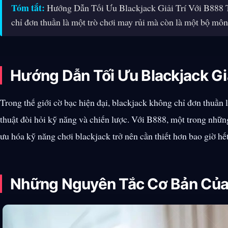
Tóm tắt:
Hướng Dẫn Tối Ưu Blackjack Giải Trí Với B888 Tr
chỉ đơn thuần là một trò chơi may rủi mà còn là một bộ môn
Hướng Dẫn Tối Ưu Blackjack Giả
Trong thế giới cờ bạc hiện đại, blackjack không chỉ đơn thuần
thuật đòi hỏi kỹ năng và chiến lược. Với B888, một trong những
ưu hóa kỹ năng chơi blackjack trở nên cần thiết hơn bao giờ hết
Những Nguyên Tắc Cơ Bản Của