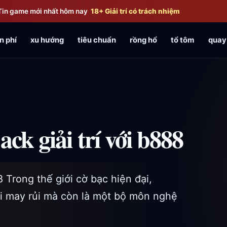
Tin game mới nhất hôm nay
18+ Giải trí có trách nhiệm
n phí
xu hướng
tiêu chuẩn
rồng hổ
tổ tôm
quay
ck giải trí với b888
 Trong thế giới cờ bạc hiện đại,
ơi may rủi mà còn là một bộ môn nghệ