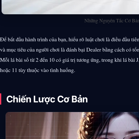
Những Nguyên Tắc Cơ Bản
Để bắt đầu hành trình của bạn, hiểu rõ luật chơi là điều đầu tiê
và mục tiêu của người chơi là đánh bại Dealer bằng cách có t
Mỗi lá bài số từ 2 đến 10 có giá trị tương ứng, trong khi lá bài J,
hoặc 11 tùy thuộc vào tình huống.
Chiến Lược Cơ Bản