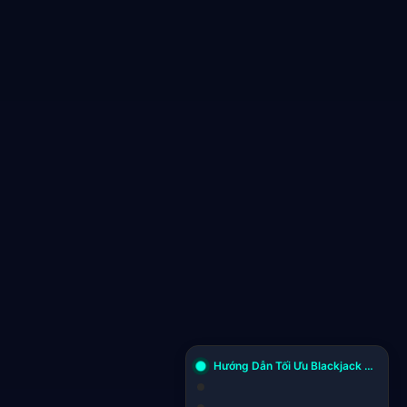
Hướng Dẫn Tối Ưu Blackjack Giải Trí Với B888