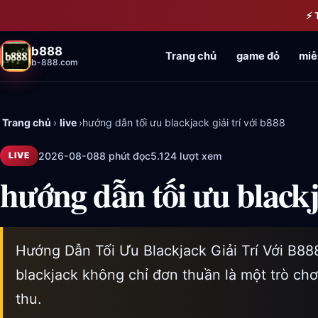
Bỏ qua đến nội dung chính
⚡ 
b888
Trang chủ
game đỏ
miễ
b-888.com
Trang chủ
›
live
›
hướng dẫn tối ưu blackjack giải trí với b888
2026-08-08
8 phút đọc
5.124 lượt xem
LIVE
hướng dẫn tối ưu blackja
Hướng Dẫn Tối Ưu Blackjack Giải Trí Với B888
blackjack không chỉ đơn thuần là một trò ch
thu.