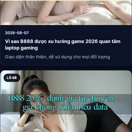
2026-08-07
Vì sao B888 được xu hướng game 2026 quan tâm
laptop gaming
Giao diện thân thiện, dễ sử dụng cho mọi đối tượng
LÔ ĐỀ