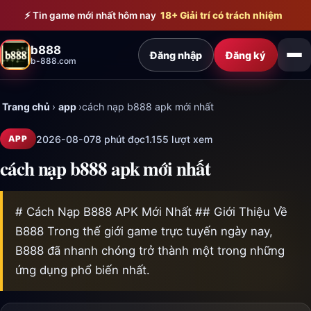
Bỏ qua đến nội dung chính
⚡ Tin game mới nhất hôm nay
18+ Giải trí có trách nhiệm
b888
Đăng nhập
Đăng ký
b-888.com
Trang chủ
›
app
›
cách nạp b888 apk mới nhất
2026-08-07
8 phút đọc
1.155 lượt xem
APP
cách nạp b888 apk mới nhất
# Cách Nạp B888 APK Mới Nhất ## Giới Thiệu Về
B888 Trong thế giới game trực tuyến ngày nay,
B888 đã nhanh chóng trở thành một trong những
ứng dụng phổ biến nhất.