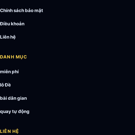
Chính sách bảo mật
Điều khoản
Liên hệ
DANH MỤC
miễn phí
lô Đề
bài dân gian
quay tự động
LIÊN HỆ