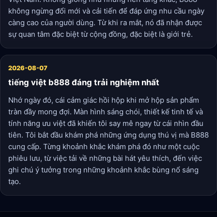
không ngừng đổi mới và cải tiến để đáp ứng nhu cầu ngày
càng cao của người dùng. Từ khi ra mắt, nó đã nhận được
sự quan tâm đặc biệt từ cộng đồng, đặc biệt là giới trẻ.
2026-08-07
tiếng việt b888 đáng trải nghiệm nhất
Nhớ ngày đó, cái cảm giác hồi hộp khi mở hộp sản phẩm
tràn đầy mong đợi. Màn hình sáng chói, thiết kế tinh tế và
tính năng ưu việt đã khiến tôi say mê ngay từ cái nhìn đầu
tiên. Tôi bắt đầu khám phá những ứng dụng thú vị mà B888
cung cấp. Từng khoảnh khắc khám phá đó như một cuộc
phiêu lưu, từ việc tải về những bài hát yêu thích, đến việc
ghi chú ý tưởng trong những khoảnh khắc bùng nổ sáng
tạo.