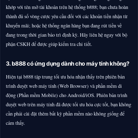
khớp với tên mở tài khoản trên hệ thống b888; bạn chưa hoàn
thành đủ số vòng cược yêu cầu đối với các khoản tiền nhận từ
khuyến mãi; hoặc hệ thống ngân hàng bạn đang rút tiền về
đang trong thời gian bảo trì định kỳ. Hãy liên hệ ngay với bộ
phận CSKH để được giúp kiểm tra chi tiết.
3. b888 có ứng dụng dành cho máy tính không?
Hiện tại b888 tập trung tối ưu hóa nhận thấy trên phiên bản
trình duyệt web máy tính (Web Browser) và phần mềm di
động (Phần mềm Mobile) cho Android/iOS. Phiên bản trình
duyệt web trên máy tính đã được tối ưu hóa cực tốt, bạn không
cần phải cài đặt thêm bất kỳ phần mềm nào không giống để
cảm thấy.