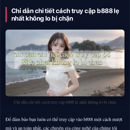
Chỉ dẫn chi tiết cách truy cập b888 lẹ
nhất không lo bị chặn
Chỉ dẫn chi tiết cách truy cập b888 lẹ nhất không lo bị chặn
Để đảm bảo bạn luôn có thể truy cập vào b888 một cách mượt
mà và an toàn nhất, các chuyên gia công nghệ của chúng tôi