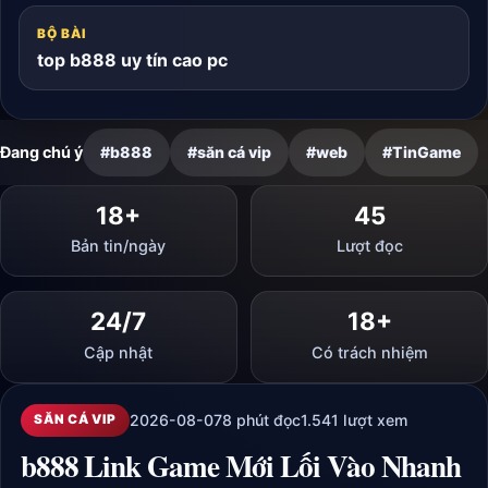
BỘ BÀI
top b888 uy tín cao pc
Đang chú ý
#b888
#săn cá vip
#web
#TinGame
Thống kê nhanh
18+
45
Bản tin/ngày
Lượt đọc
24/7
18+
Cập nhật
Có trách nhiệm
2026-08-07
8 phút đọc
1.541 lượt xem
SĂN CÁ VIP
b888 Link Game Mới Lối Vào Nhanh