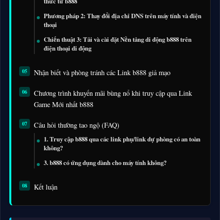
thức từ b888
Phương pháp 2: Thay đổi địa chỉ DNS trên máy tính và điện
thoại
Chiến thuật 3: Tải và cài đặt Nền tảng di động b888 trên
điện thoại di động
Nhận biết và phòng tránh các Link b888 giả mạo
Chương trình khuyến mãi bùng nổ khi truy cập qua Link
Game Mới nhất b888
Câu hỏi thường tao ngộ (FAQ)
1. Truy cập b888 qua các link phụ/link dự phòng có an toàn
không?
3. b888 có ứng dụng dành cho máy tính không?
Kết luận