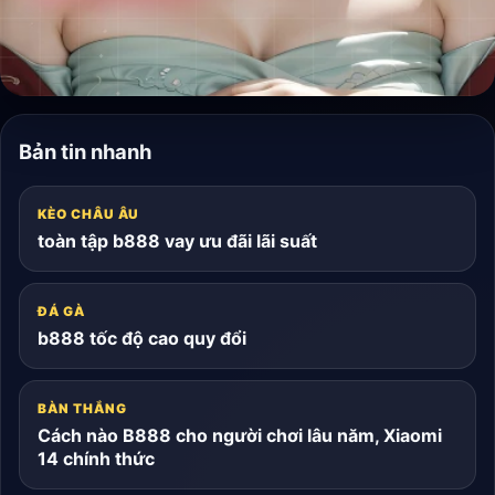
Bản tin nhanh
KÈO CHÂU ÂU
toàn tập b888 vay ưu đãi lãi suất
ĐÁ GÀ
b888 tốc độ cao quy đổi
BÀN THẮNG
Cách nào B888 cho người chơi lâu năm, Xiaomi
14 chính thức