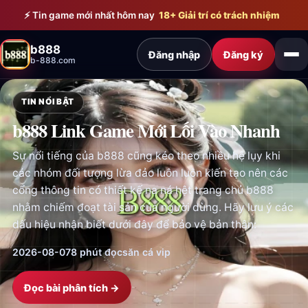
Bỏ qua đến nội dung chính
⚡ Tin game mới nhất hôm nay
18+ Giải trí có trách nhiệm
b888
Đăng nhập
Đăng ký
b-888.com
TIN NỔI BẬT
b888 Link Game Mới Lối Vào Nhanh
Sự nổi tiếng của b888 cũng kéo theo nhiều hệ lụy khi
các nhóm đối tượng lừa đảo luôn luôn kiến tạo nên các
cổng thông tin có thiết kế na ná hệt trang chủ b888
nhằm chiếm đoạt tài sản của người dùng. Hãy lưu ý các
dấu hiệu nhận biết dưới đây để bảo vệ bản thân:
2026-08-07
8 phút đọc
săn cá vip
Đọc bài phân tích →