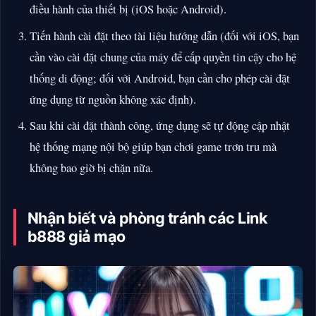
điều hành của thiết bị (iOS hoặc Android).
Tiến hành cài đặt theo tài liệu hướng dẫn (đối với iOS, bạn
cần vào cài đặt chung của máy để cấp quyền tin cậy cho hệ
thống di động; đối với Android, bạn cần cho phép cài đặt
ứng dụng từ nguồn không xác định).
Sau khi cài đặt thành công, ứng dụng sẽ tự động cập nhật
hệ thống mạng nội bộ giúp bạn chơi game trơn tru mà
không bao giờ bị chặn nữa.
Nhận biết và phòng tránh các Link
b888 giả mạo