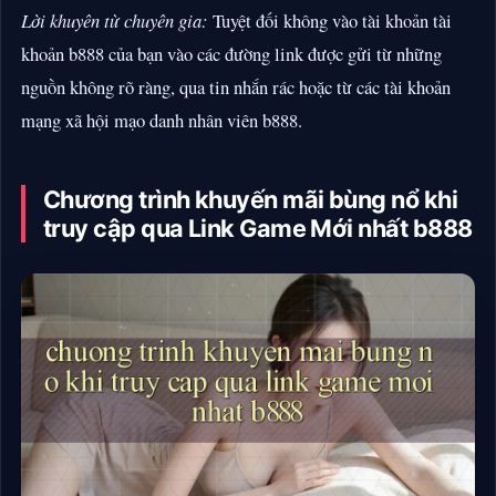
Lời khuyên từ chuyên gia:
Tuyệt đối không vào tài khoản tài
khoản b888 của bạn vào các đường link được gửi từ những
nguồn không rõ ràng, qua tin nhắn rác hoặc từ các tài khoản
mạng xã hội mạo danh nhân viên b888.
Chương trình khuyến mãi bùng nổ khi
truy cập qua Link Game Mới nhất b888