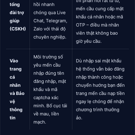
thì phản hồi rất từ từ,
tổng
hồi nhanh
mến cầu cung cấp mật
đài trợ
chóng qua Live
khẩu cá nhân hoặc mã
giúp
Chat, Telegram,
OTP – điều mà nhân
(CSKH)
Zalo với thái độ
viên thật không bao
chuyên nghiệp.
giờ yêu cầu.
Môi trường số
Vào
Dù nhập sai mật khẩu
yêu mến cầu
trang
hệ thống vẫn báo đăng
nhập đúng tên
cá
nhập thành công hoặc
đăng nhập, mật
nhân
chuyển hướng bạn đến
khẩu và mã
và Bảo
trang mến cầu nạp tiền
captcha xác
vệ
ngay lẹ chóng để nhận
minh. Bố cục tải
thông
chương trình thưởng
về mau, liền
tin
ảo.
mạch.