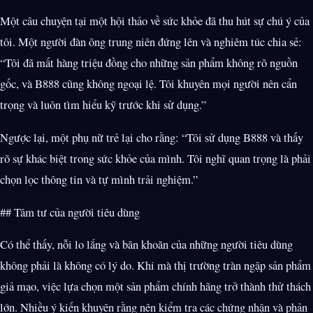
Một câu chuyện tại một hội thảo về sức khỏe đã thu hút sự chú ý của
tôi. Một người đàn ông trung niên đứng lên và nghiêm túc chia sẻ:
“Tôi đã mất hàng triệu đồng cho những sản phẩm không rõ nguồn
gốc, và B888 cũng không ngoại lệ. Tôi khuyên mọi người nên cẩn
trọng và luôn tìm hiểu kỹ trước khi sử dụng.”
Ngược lại, một phụ nữ trẻ lại cho rằng: “Tôi sử dụng B888 và thấy
rõ sự khác biệt trong sức khỏe của mình. Tôi nghĩ quan trọng là phải
chọn lọc thông tin và tự mình trải nghiệm.”
## Tâm tư của người tiêu dùng
Có thể thấy, nỗi lo lắng và băn khoăn của những người tiêu dùng
không phải là không có lý do. Khi mà thị trường tràn ngập sản phẩm
giả mạo, việc lựa chọn một sản phẩm chính hãng trở thành thử thách
lớn. Nhiều ý kiến khuyên rằng nên kiểm tra các chứng nhận và phản