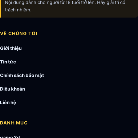
Nội dung dành cho người từ 18 tuổi trở lên. Hãy giải trí có
trách nhiệm.
VỀ CHÚNG TÔI
Giới thiệu
Tin tức
Chính sách bảo mật
Điều khoản
Liên hệ
DANH MỤC
game 3d