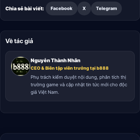
Chia sẻ bài viết:
Facebook
X
Telegram
Về tác giả
Nguyễn Thành Nhân
CEO & Biên tập viên trưởng tại b888
Phụ trách kiểm duyệt nội dung, phân tích thị
trường game và cập nhật tin tức mới cho độc
giả Việt Nam.