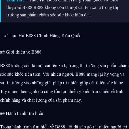
thiệu về B888 B888 không còn là một cái tên xa lạ trong thị
trường sản phẩm chăm sóc sức khỏe hiện đại.
# Thực Hư B888 Chính Hãng Toàn Quốc
## Giới thiệu về B888
B888 không còn là một cái tên xa lạ trong thị trường sản phẩm chăm
sóc sức khỏe tiên tiến. Với nhiều người, B888 mang lại hy vọng và
sự tin tưởng vào những giải pháp tự nhiên giúp cải thiện sức khỏe.
Tuy nhiên, bên cạnh đó cũng tồn tại nhiều ý kiến trái chiều về tính
chính hãng và chất lượng của sản phẩm này.
## Hành trình tìm hiểu
Trong hành trình tìm hiểu về B888, tôi đã gặp gỡ rất nhiều người có