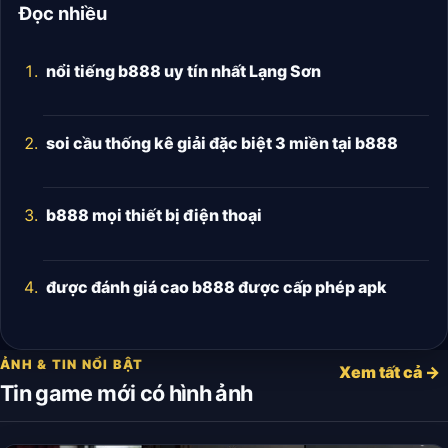
Đọc nhiều
nổi tiếng b888 uy tín nhất Lạng Sơn
soi cầu thống kê giải đặc biệt 3 miền tại b888
b888 mọi thiết bị điện thoại
được đánh giá cao b888 được cấp phép apk
ẢNH & TIN NỔI BẬT
Xem tất cả →
Tin game mới có hình ảnh