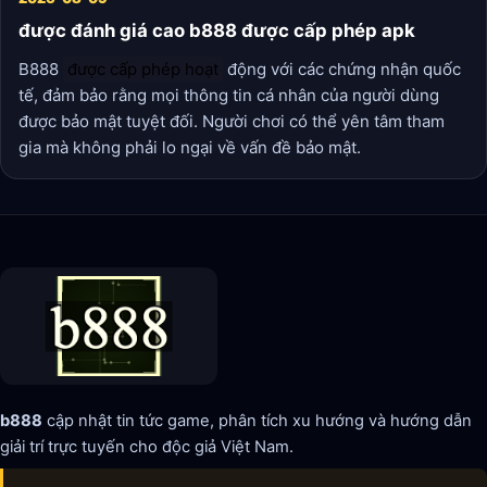
được đánh giá cao b888 được cấp phép apk
B888
được cấp phép hoạt
động với các chứng nhận quốc
tế, đảm bảo rằng mọi thông tin cá nhân của người dùng
được bảo mật tuyệt đối. Người chơi có thể yên tâm tham
gia mà không phải lo ngại về vấn đề bảo mật.
b888
cập nhật tin tức game, phân tích xu hướng và hướng dẫn
giải trí trực tuyến cho độc giả Việt Nam.