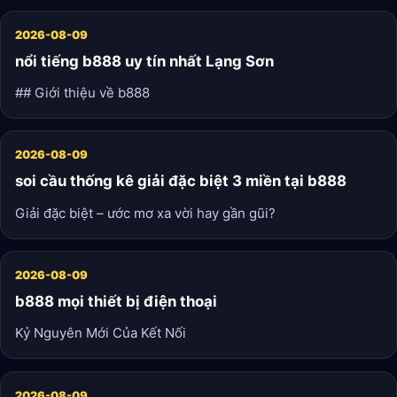
sắm lớn trong mùa lễ.
2026-08-09
nổi tiếng b888 uy tín nhất Lạng Sơn
## Giới thiệu về b888
2026-08-09
soi cầu thống kê giải đặc biệt 3 miền tại b888
Giải đặc biệt – ước mơ xa vời hay gần gũi?
2026-08-09
b888 mọi thiết bị điện thoại
Kỷ Nguyên Mới Của Kết Nối
2026-08-09