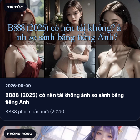
TIN TỨC
2026-08-09
B888 (2025) có nên tải không ảnh so sánh bằng
tiếng Anh
B888 phiên bản mới (2025)
PHÒNG RỒNG