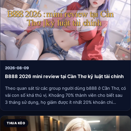
2026-08-09
B888 2026 mini review tại Cần Thơ kỷ luật tài chính
Theo quan sát từ các group người dùng b888 ở Cần Thơ, có
vài con số khá thú vị. Khoảng 70% thành viên cho biết sau
3 tháng sử dụng, họ giảm được ít nhất 20% khoản chi
không cần thiết. Một khảo sát nho nhỏ trong hội “Tiết kiệm
miền Tây” với 80 người tham gia cho thấy: thời gian trung
bình mỗi ngày dành để nhập liệu trên b888 chỉ là 4 phút.
THUA KÈO
Con số này thấp hơn hẳn so với 12 phút khi dùng sổ tay