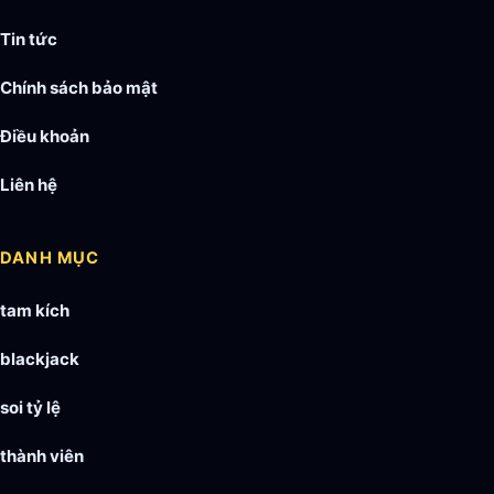
Tin tức
Chính sách bảo mật
Điều khoản
Liên hệ
DANH MỤC
tam kích
blackjack
soi tỷ lệ
thành viên