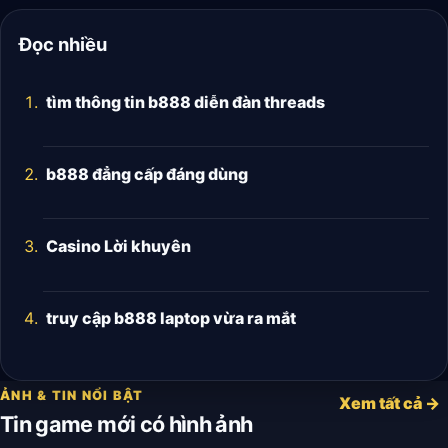
Đọc nhiều
tìm thông tin b888 diễn đàn threads
b888 đẳng cấp đáng dùng
Casino Lời khuyên
truy cập b888 laptop vừa ra mắt
ẢNH & TIN NỔI BẬT
Xem tất cả →
Tin game mới có hình ảnh