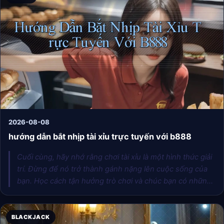
2026-08-08
hướng dẫn bắt nhịp tài xỉu trực tuyến với b888
Cuối cùng, hãy nhớ rằng chơi tài xỉu là một hình thức giải
trí. Đừng để nó trở thành gánh nặng lên cuộc sống của
bạn. Học cách tận hưởng trò chơi và chúc bạn có những
giây phút thư giãn và giải trí thú vị tại B888.
BLACKJACK