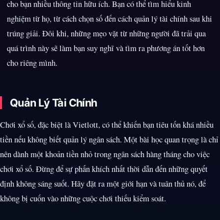
cho bạn nhiều thông tin hữu ích. Bạn có thể tìm hiểu kinh
nghiệm từ họ, từ cách chọn số đến cách quản lý tài chính sau khi
trúng giải. Đôi khi, những mẹo vặt từ những người đã trải qua
quá trình này sẽ làm bạn suy nghĩ và tìm ra phương án tốt hơn
cho riêng mình.
Quản Lý Tài Chính
Chơi xổ số, đặc biệt là Vietlott, có thể khiến bạn tiêu tốn khá nhiều
tiền nếu không biết quản lý ngân sách. Một bài học quan trọng là chỉ
nên dành một khoản tiền nhỏ trong ngân sách hàng tháng cho việc
chơi xổ số. Đừng để sự phấn khích nhất thời dẫn đến những quyết
định không sáng suốt. Hãy đặt ra một giới hạn và tuân thủ nó, để
không bị cuốn vào những cuộc chơi thiếu kiểm soát.