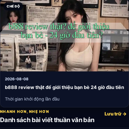
về bảo mật.
CHẾ ĐỘ
2026-08-08
b888 review thật để giới thiệu bạn bè 24 giờ đầu tiên
Thời gian khởi động lần đầu
NHANH HƠN, NHẸ HƠN
Lưu trữ →
Danh sách bài viết thuần văn bản