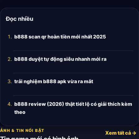
Đọc nhiều
b888 scan qr hoàn tiền mới nhất 2025
b888 duyệt tự động siêu nhanh mới ra
trải nghiệm b888 apk vừa ra mắt
b888 review (2026) thật tiết lộ có giải thích kèm
theo
ẢNH & TIN NỔI BẬT
Xem tất cả →