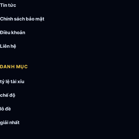
Tin tức
Chính sách bảo mật
Điều khoản
Liên hệ
DANH MỤC
tỷ lệ tài xỉu
chế độ
lô đề
giải nhất