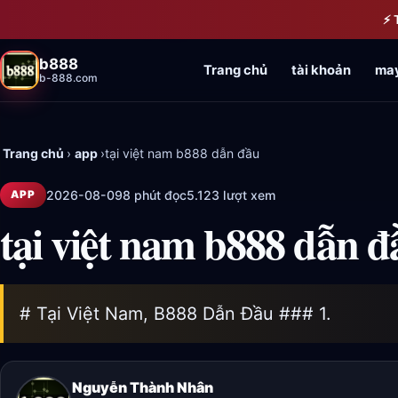
Bỏ qua đến nội dung chính
⚡ 
b888
Trang chủ
tài khoản
may
b-888.com
Trang chủ
›
app
›
tại việt nam b888 dẫn đầu
2026-08-09
8 phút đọc
5.123 lượt xem
APP
tại việt nam b888 dẫn đ
# Tại Việt Nam, B888 Dẫn Đầu ### 1.
Nguyễn Thành Nhân