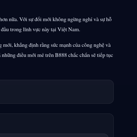
 hơn nữa. Với sự đổi mới không ngừng nghỉ và sự hỗ
đầu trong lĩnh vực này tại Việt Nam.
ng mới, khẳng định rằng sức mạnh của công nghệ và
á những điều mới mẻ trên B888 chắc chắn sẽ tiếp tục