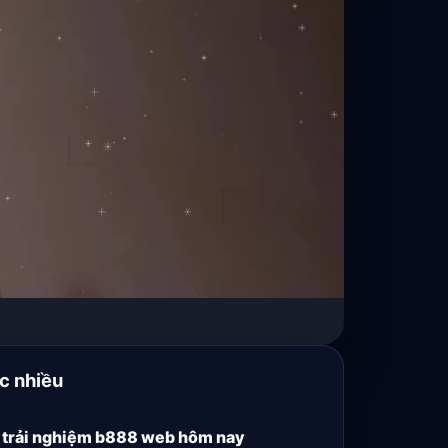
c nhiều
trải nghiệm b888 web hôm nay