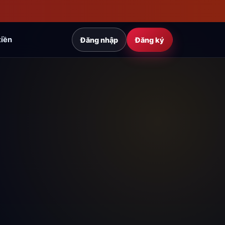
tiền
Đăng nhập
Đăng ký