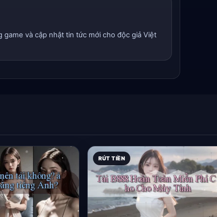
g game và cập nhật tin tức mới cho độc giả Việt
RÚT TIỀN