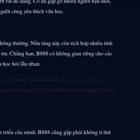
888 rất dễ dàng. Cô đã gặp gỡ nhiều người bạn mới,
gười cùng yêu thích văn học.
thông thường. Nền tảng này còn tích hợp nhiều tính
 tin. Chẳng hạn, B888 có không gian riêng cho các
à học hỏi lẫn nhau.
à cách mà nó khuyến khích sự sáng tạo. Các cuộc
 ý của nhiều người. Đó chính là nơi mà những tài năng
t triển của mình, B888 cũng gặp phải không ít thử