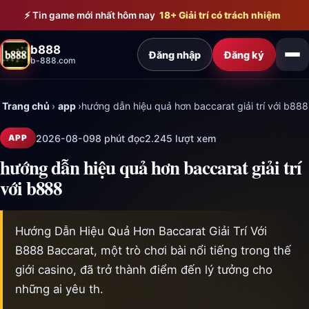
Bỏ qua đến nội dung chính
⚡ Tin game mới nhất hôm nay
18+ Giải trí có trách nhiệm
b888
Đăng nhập
Đăng ký
b-888.com
Trang chủ
›
app
›
hướng dẫn hiệu quả hơn baccarat giải trí với b888
2026-08-09
8 phút đọc
2.245 lượt xem
APP
hướng dẫn hiệu quả hơn baccarat giải trí
với b888
Hướng Dẫn Hiệu Quả Hơn Baccarat Giải Trí Với
B888 Baccarat, một trò chơi bài nổi tiếng trong thế
giới casino, đã trở thành điểm đến lý tưởng cho
những ai yêu th.