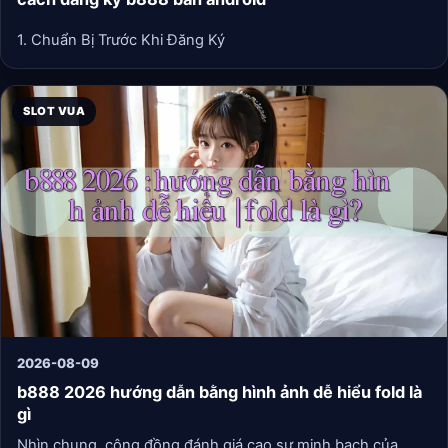
1. Chuẩn Bị Trước Khi Đăng Ký
SLOT VUA
2026-08-09
b888 2026 hướng dẫn bằng hình ảnh dễ hiểu fold là
gì
Nhìn chung, cộng đồng đánh giá cao sự minh bạch của