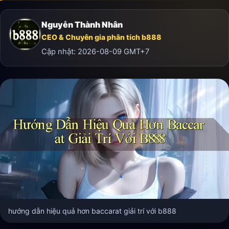
Nguyễn Thành Nhân
CEO & Chuyên gia phân tích b888
Cập nhật:
2026-08-09
GMT+7
hướng dẫn hiệu quả hơn baccarat giải trí với b888