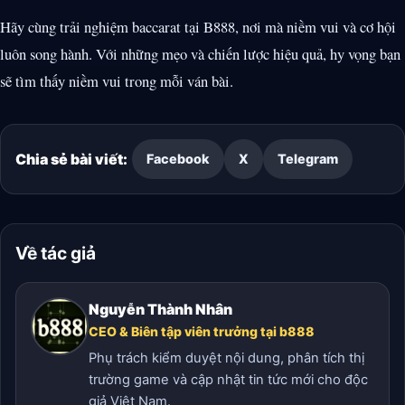
Hãy cùng trải nghiệm baccarat tại B888, nơi mà niềm vui và cơ hội
luôn song hành. Với những mẹo và chiến lược hiệu quả, hy vọng bạn
sẽ tìm thấy niềm vui trong mỗi ván bài.
Chia sẻ bài viết:
Facebook
X
Telegram
Về tác giả
Nguyễn Thành Nhân
CEO & Biên tập viên trưởng tại b888
Phụ trách kiểm duyệt nội dung, phân tích thị
trường game và cập nhật tin tức mới cho độc
giả Việt Nam.