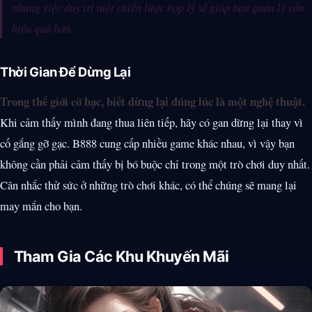
nhưng việc duy trì một chiến lược hợp lý sẽ giúp bạn quản lý vốn
hiệu quả hơn.
Thời Gian Để Dừng Lại
Trong thế giới cờ bạc, biết dừng lại đúng lúc là một nghệ thuật.
Khi cảm thấy mình đang thua liên tiếp, hãy có gan dừng lại thay vì
cố gắng gỡ gạc. B888 cung cấp nhiều game khác nhau, vì vậy bạn
không cần phải cảm thấy bị bó buộc chỉ trong một trò chơi duy nhất.
Cân nhắc thử sức ở những trò chơi khác, có thể chúng sẽ mang lại
may mắn cho bạn.
Tham Gia Các Khu Khuyến Mãi