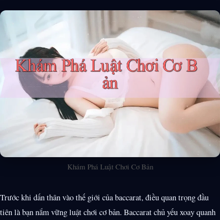
Khám Phá Luật Chơi Cơ Bản
Trước khi dấn thân vào thế giới của baccarat, điều quan trọng đầu
tiên là bạn nắm vững luật chơi cơ bản. Baccarat chủ yếu xoay quanh