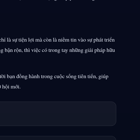
là sự tiện lợi mà còn là niềm tin vào sự phát triển
 bận rộn, thì việc có trong tay những giải pháp hữu
ời bạn đồng hành trong cuộc sống tiên tiến, giúp
 hội mới.