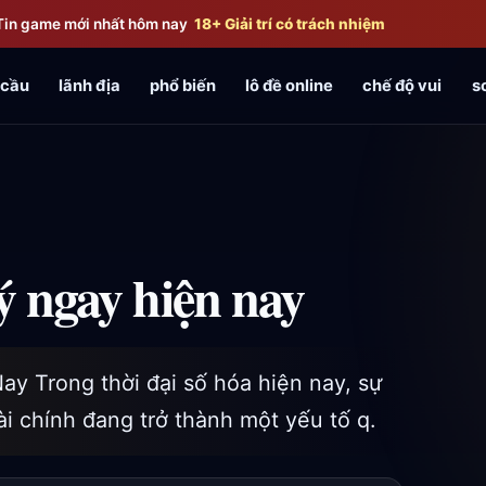
Tin game mới nhất hôm nay
18+ Giải trí có trách nhiệm
 cầu
lãnh địa
phổ biến
lô đề online
chế độ vui
s
lý ngay hiện nay
y Trong thời đại số hóa hiện nay, sự
ài chính đang trở thành một yếu tố q.