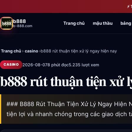
Bỏ qua đến nội dung chính
⚡ 
b888
Trang chủ
mậu thầu
bảng
b-888.com
Trang chủ
›
casino
›
b888 rút thuận tiện xử lý ngay hiện nay
2026-08-07
8 phút đọc
5.235 lượt xem
CASINO
b888 rút thuận tiện xử 
### B888 Rút Thuận Tiện Xử Lý Ngay Hiện Na
tiện lợi và nhanh chóng trong các giao dịch t