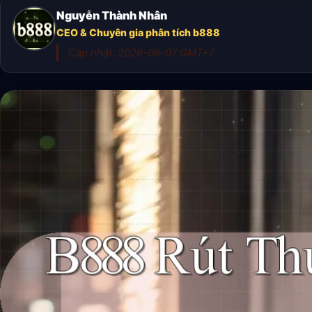
Nguyễn Thành Nhân
CEO & Chuyên gia phân tích b888
Cập nhật:
2026-08-07
GMT+7