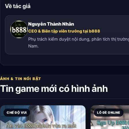
Về tác giả
Nguyễn Thành Nhân
CEO & Biên tập viên trưởng tại b888
Phụ trách kiểm duyệt nội dung, phân tích thị trườn
Nam.
ẢNH & TIN NỔI BẬT
Tin game mới có hình ảnh
CHẾ ĐỘ VUI
LÔ ĐỀ ONLINE