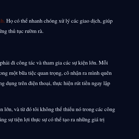
h.
Họ có thể nhanh chóng xử lý các giao dịch, giúp
ững thủ tục rườm rà.
phải đi công tác và tham gia các sự kiện lớn. Mỗi
trong một bữa tiệc quan trọng, cô nhận ra mình quên
 dụng trên điện thoại, thực hiện rút tiền ngay lập
n lớn, và từ đó tôi không thể thiếu nó trong các công
g sự tiện lợi thực sự có thể tạo ra những giá trị