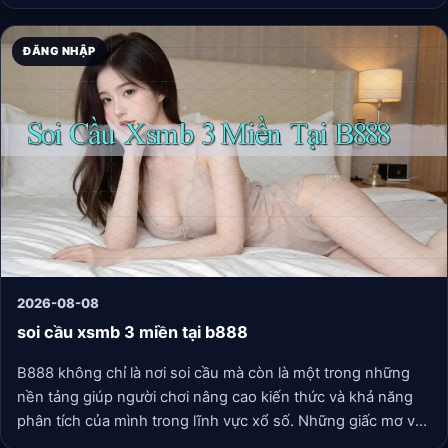
ĐĂNG NHẬP
2026-08-08
soi cầu xsmb 3 miền tại b888
B888 không chỉ là nơi soi cầu mà còn là một trong những
nền tảng giúp người chơi nâng cao kiến thức và khả năng
phân tích của mình trong lĩnh vực xổ số. Những giấc mơ về
một cuộc sống tốt đẹp hơn ngày càng trở nên gần gũi hơn