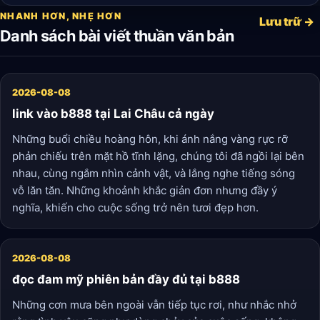
hơi chậm, nhưng cộng đồng người dùng lại rất nhiệt tình.
NHANH HƠN, NHẸ HƠN
Một người bạn cũ giới thiệu tôi dùng thử, nói thẳng: “Nếu
Lưu trữ →
Danh sách bài viết thuần văn bản
mày thích mấy cái nền tảng ổn định, có lịch sử lâu năm, thì
B888 là lựa chọn đáng cân nhắc”. Giờ nhìn lại, sau gần một
thập kỷ, tôi mới thấy sự thay đổi rõ rệt giữa phiên bản hiện
tại và bản gốc. Ai đã từng dùng B888 từ ngày đầu chắc
2026-08-08
cũng sẽ tò mò: liệu những cập nhật gần đây có thực sự
link vào b888 tại Lai Châu cả ngày
mang lại trải nghiệm tốt hơn?
Những buổi chiều hoàng hôn, khi ánh nắng vàng rực rỡ
phản chiếu trên mặt hồ tĩnh lặng, chúng tôi đã ngồi lại bên
nhau, cùng ngắm nhìn cảnh vật, và lắng nghe tiếng sóng
vỗ lăn tăn. Những khoảnh khắc giản đơn nhưng đầy ý
nghĩa, khiến cho cuộc sống trở nên tươi đẹp hơn.
2026-08-08
đọc đam mỹ phiên bản đầy đủ tại b888
Những cơn mưa bên ngoài vẫn tiếp tục rơi, như nhắc nhở