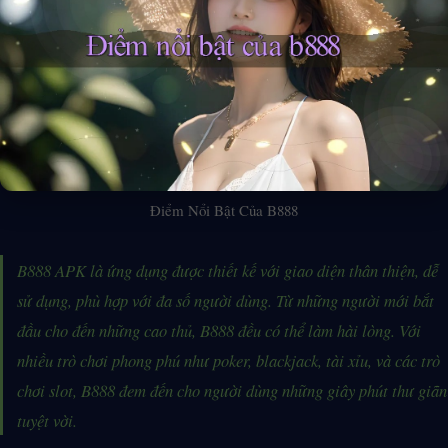
Điểm Nổi Bật Của B888
B888 APK là ứng dụng được thiết kế với giao diện thân thiện, dễ
sử dụng, phù hợp với đa số người dùng. Từ những người mới bắt
đầu cho đến những cao thủ, B888 đều có thể làm hài lòng. Với
nhiều trò chơi phong phú như poker, blackjack, tài xỉu, và các trò
chơi slot, B888 đem đến cho người dùng những giây phút thư giãn
tuyệt vời.