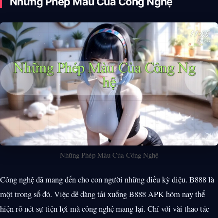
Những Phép Màu Của Công Nghệ
Những Phép Màu Của Công Nghệ
Công nghệ đã mang đến cho con người những điều kỳ diệu. B888 là
một trong số đó. Việc dễ dàng tải xuống B888 APK hôm nay thể
hiện rõ nét sự tiện lợi mà công nghệ mang lại. Chỉ với vài thao tác