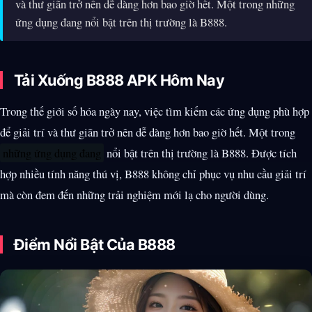
và thư giãn trở nên dễ dàng hơn bao giờ hết. Một trong những
ứng dụng đang nổi bật trên thị trường là B888.
Tải Xuống B888 APK Hôm Nay
Trong thế giới số hóa ngày nay, việc tìm kiếm các ứng dụng phù hợp
để giải trí và thư giãn trở nên dễ dàng hơn bao giờ hết. Một trong
những ứng dụng đang
nổi bật trên thị trường là B888. Được tích
hợp nhiều tính năng thú vị, B888 không chỉ phục vụ nhu cầu giải trí
mà còn đem đến những trải nghiệm mới lạ cho người dùng.
Điểm Nổi Bật Của B888