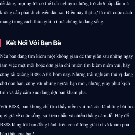
dễ dàng, mọi người có thể trải nghiệm những trò chơi hấp dẫn mà
không cần phải di chuyển đâu xa. Điều này thật sự là một cuộc cách
mạng trong cách thức giải trí mà chúng ta đang sống.
Kết Nối Với Bạn Bè
Nếu bạn đang tìm kiếm một không gian để thư giãn sau những ngày
làm việc mệt mỏi hoặc đơn giản chỉ muốn tìm kiếm niềm vui, hãy
cùng tải xuống B888 APK hôm nay. Những trải nghiệm thú vị đang
chờ đón bạn, cùng với những người bạn mới, những giây phút kịch
tính và đầy cảm xúc đang đợi bạn khám phá.
Với B888, bạn không chỉ tìm thấy niềm vui mà còn là những bài học
quý giá về cuộc sống, sự kiên nhẫn và chiến thắng cám dỗ. Hãy để
B888 là người bạn đồng hành trên con đường giải trí và khám phá
bản thân của bạn!