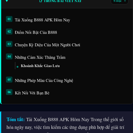
📑 TRONG BÀI VIẾT NÀY
6 mục
▾
Tải Xuống B888 APK Hôm Nay
Điểm Nổi Bật Của B888
Chuyện Kỳ Diệu Của Một Người Chơi
Những Cảm Xúc Thăng Trầm
Khoảnh Khắc Giao Lưu
Những Phép Màu Của Công Nghệ
Kết Nối Với Bạn Bè
Tóm tắt:
Tải Xuống B888 APK Hôm Nay Trong thế giới số
hóa ngày nay, việc tìm kiếm các ứng dụng phù hợp để giải trí