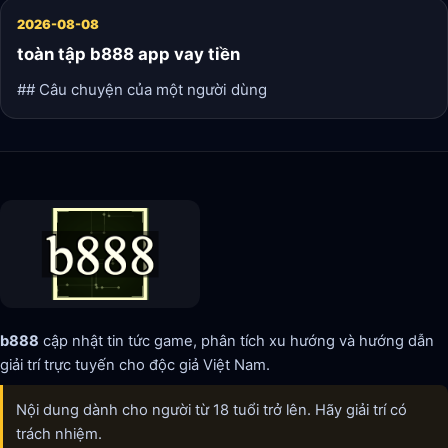
2026-08-08
toàn tập b888 app vay tiền
## Câu chuyện của một người dùng
b888
cập nhật tin tức game, phân tích xu hướng và hướng dẫn
giải trí trực tuyến cho độc giả Việt Nam.
Nội dung dành cho người từ 18 tuổi trở lên. Hãy giải trí có
trách nhiệm.