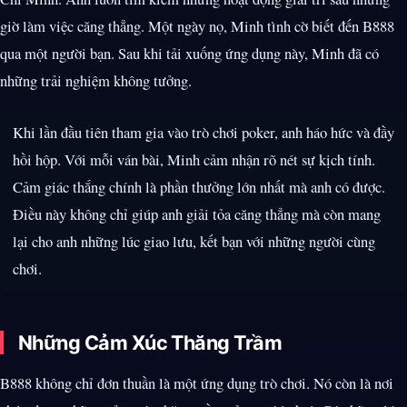
giờ làm việc căng thẳng. Một ngày nọ, Minh tình cờ biết đến B888
qua một người bạn. Sau khi tải xuống ứng dụng này, Minh đã có
những trải nghiệm không tưởng.
Khi lần đầu tiên tham gia vào trò chơi poker, anh háo hức và đầy
hồi hộp. Với mỗi ván bài, Minh cảm nhận rõ nét sự kịch tính.
Cảm giác thắng chính là phần thưởng lớn nhất mà anh có được.
Điều này không chỉ giúp anh giải tỏa căng thẳng mà còn mang
lại cho anh những lúc giao lưu, kết bạn với những người cùng
chơi.
Những Cảm Xúc Thăng Trầm
B888 không chỉ đơn thuần là một ứng dụng trò chơi. Nó còn là nơi