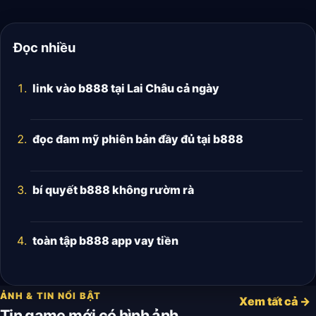
Đọc nhiều
link vào b888 tại Lai Châu cả ngày
đọc đam mỹ phiên bản đầy đủ tại b888
bí quyết b888 không rườm rà
toàn tập b888 app vay tiền
ẢNH & TIN NỔI BẬT
Xem tất cả →
Tin game mới có hình ảnh