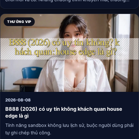
nạp thẻ, hoàn tiền sẽ là động lực để bạn tham gia nhiều
hơn.
THƯỞNG VIP
2026-08-08
B888 (2026) có uy tín không khách quan house
edge là gì
Tính năng sandbox không lưu lịch sử, buộc người dùng phải
tự ghi chép thủ công.