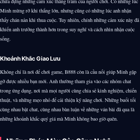
chứa đựng những cảm xúc thăng trầm của người chơi. Có những lúc
Minh mừng rỡ khi thắng lớn, nhưng cũng có những lúc anh nhận
thấy chán nản khi thua cuộc. Tuy nhiên, chính những cảm xúc này đã
khiến anh trưởng thành hơn trong suy nghĩ và cách nhìn nhận cuộc
sống.
Khoảnh Khắc Giao Lưu
Không chỉ là nơi để chơi game, B888 còn là cầu nối giúp Minh gặp
gỡ được nhiều bạn mới. Anh thường tham gia vào các nhóm chat
trong ứng dụng, nơi mà mọi người cùng chia sẻ kinh nghiệm, chiến
thuật, và những mẹo nhỏ để cải thiện kỹ năng chơi. Những buổi tối
cùng nhau bật chat, cùng nhau bàn luận về những ván bài đã qua là
những khoảnh khắc quý giá mà Minh không bao giờ quên.