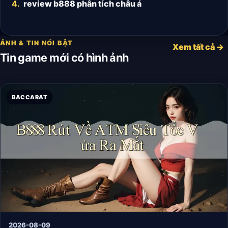
review b888 phân tích châu á
ẢNH & TIN NỔI BẬT
Xem tất cả →
Tin game mới có hình ảnh
BACCARAT
2026-08-09