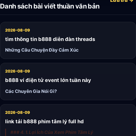
Danh sách bài viết thuần văn bản
2026-08-09
tìm thông tin b888 diễn đàn threads
Những Câu Chuyện Đầy Cảm Xúc
2026-08-09
b888 ví điện tử event lớn tuần này
Các Chuyên Gia Nói Gì?
2026-08-09
link tải b888 phim tâm lý full hd
### 4. 1. Lợi Ích Của Xem Phim Tâm Lý