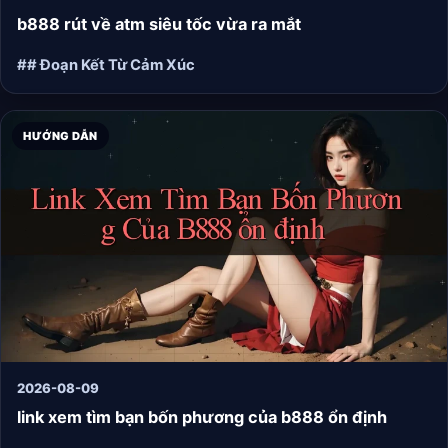
b888 rút về atm siêu tốc vừa ra mắt
## Đoạn Kết Từ Cảm Xúc
HƯỚNG DẪN
2026-08-09
link xem tìm bạn bốn phương của b888 ổn định