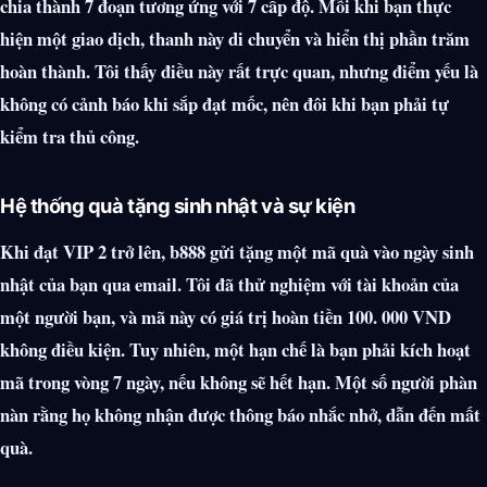
chia thành 7 đoạn tương ứng với 7 cấp độ. Mỗi khi bạn thực
hiện một giao dịch, thanh này di chuyển và hiển thị phần trăm
hoàn thành. Tôi thấy điều này rất trực quan, nhưng điểm yếu là
không có cảnh báo khi sắp đạt mốc, nên đôi khi bạn phải tự
kiểm tra thủ công.
Hệ thống quà tặng sinh nhật và sự kiện
Khi đạt VIP 2 trở lên,
b888
gửi tặng một mã quà vào ngày sinh
nhật của bạn qua email. Tôi đã thử nghiệm với tài khoản của
một người bạn, và mã này có giá trị hoàn tiền 100. 000 VND
không điều kiện. Tuy nhiên, một hạn chế là bạn phải kích hoạt
mã trong vòng 7 ngày, nếu không sẽ hết hạn. Một số người phàn
nàn rằng họ không nhận được thông báo nhắc nhở, dẫn đến mất
quà.