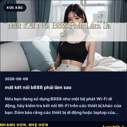
XÚC XẮC
2026-08-09
mất kết nối b888 phải làm sao
Nếu bạn đang sử dụng B888 như một bộ phát Wi-Fi di
động, hãy kiểm tra kết nối Wi-Fi trên các thiết bị khác của
bạn. Đảm bảo rằng các thiết bị di động hoặc laptop của
bạn đã kết nối đúng với mạng Wi-Fi từ B888. Nếu cần, hãy
NHANH HƠN, NHẸ HƠN
quên mạng Wi-Fi đó và kết nối lại từ đầu.
Lưu trữ →