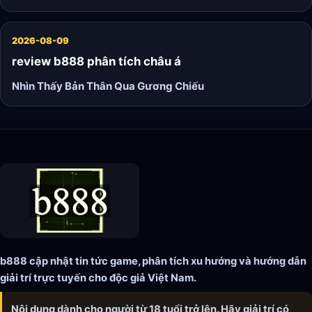
2026-08-09
review b888 phân tích châu á
Nhìn Thấy Bản Thân Qua Gương Chiếu
b888
cập nhật tin tức game, phân tích xu hướng và hướng dẫn
giải trí trực tuyến cho độc giả Việt Nam.
Nội dung dành cho người từ 18 tuổi trở lên. Hãy giải trí có