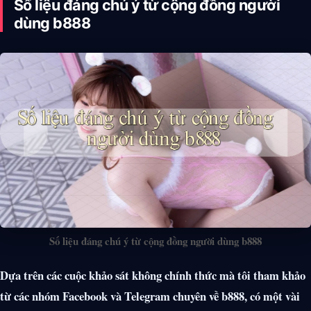
Số liệu đáng chú ý từ cộng đồng người
dùng b888
Số liệu đáng chú ý từ cộng đồng người dùng b888
Dựa trên các cuộc khảo sát không chính thức mà tôi tham khảo
từ các nhóm Facebook và Telegram chuyên về
b888
, có một vài