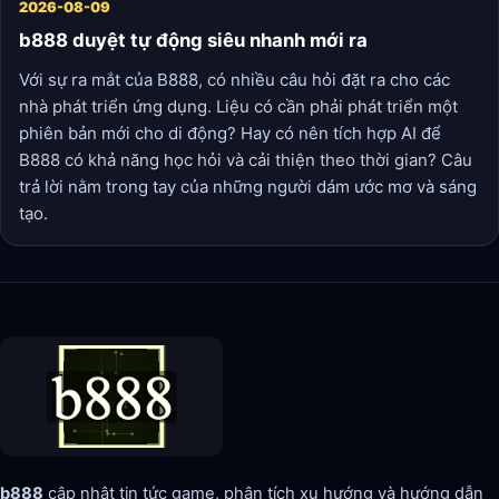
2026-08-09
b888 duyệt tự động siêu nhanh mới ra
Với sự ra mắt của B888, có nhiều câu hỏi đặt ra cho các
nhà phát triển ứng dụng. Liệu có cần phải phát triển một
phiên bản mới cho di động? Hay có nên tích hợp AI để
B888 có khả năng học hỏi và cải thiện theo thời gian? Câu
trả lời nằm trong tay của những người dám ước mơ và sáng
tạo.
b888
cập nhật tin tức game, phân tích xu hướng và hướng dẫn