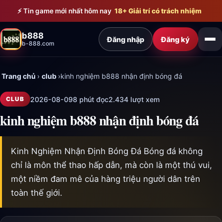
Bỏ qua đến nội dung chính
⚡ Tin game mới nhất hôm nay
18+ Giải trí có trách nhiệm
b888
Đăng nhập
Đăng ký
b-888.com
Trang chủ
›
club
›
kinh nghiệm b888 nhận định bóng đá
2026-08-09
8 phút đọc
2.434 lượt xem
CLUB
kinh nghiệm b888 nhận định bóng đá
Kinh Nghiệm Nhận Định Bóng Đá Bóng đá không
chỉ là môn thể thao hấp dẫn, mà còn là một thú vui,
một niềm đam mê của hàng triệu người dân trên
toàn thế giới.