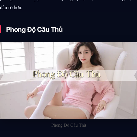
đấu rõ hơn.
Phong Độ Cầu Thủ
Phong Độ Cầu Thủ