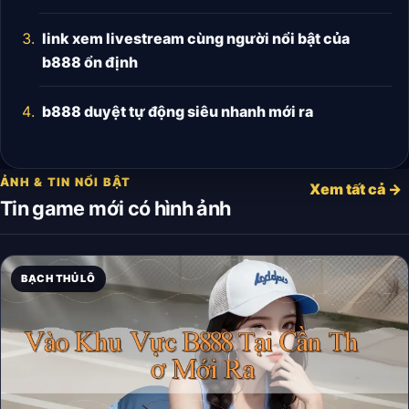
link xem livestream cùng người nổi bật của
b888 ổn định
b888 duyệt tự động siêu nhanh mới ra
ẢNH & TIN NỔI BẬT
Xem tất cả →
Tin game mới có hình ảnh
BẠCH THỦ LÔ