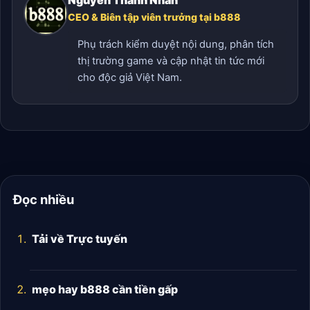
Nguyễn Thành Nhân
CEO & Biên tập viên trưởng tại b888
Phụ trách kiểm duyệt nội dung, phân tích
thị trường game và cập nhật tin tức mới
cho độc giả Việt Nam.
Đọc nhiều
Tải về Trực tuyến
mẹo hay b888 cần tiền gấp