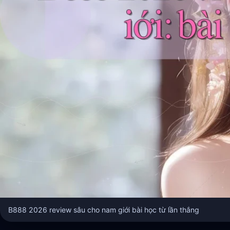
B888 2026 review sâu cho nam giới bài học từ lần thắng