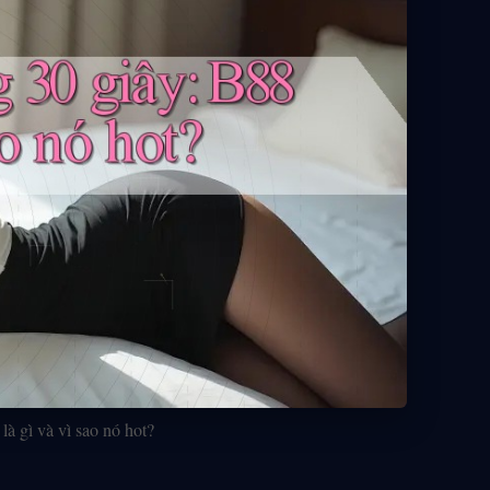
là gì và vì sao nó hot?