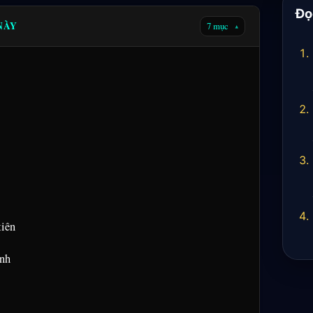
Đọ
 NÀY
7 mục
▾
tiên
ánh