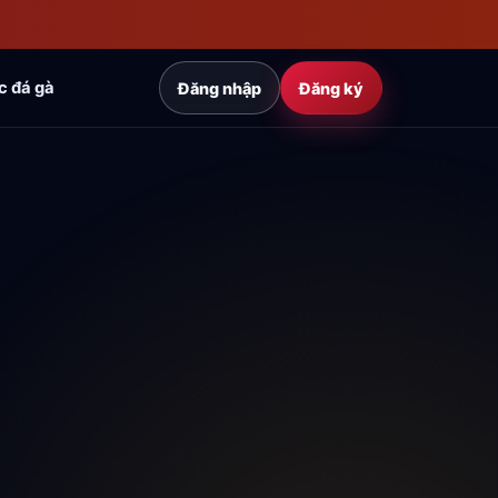
c đá gà
Đăng nhập
Đăng ký