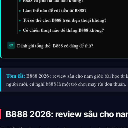
B888 có phải là lừa đảo không?
Làm thế nào để rút tiền từ B888?
Tôi có thể chơi B888 trên điện thoại không?
Có chiến thuật nào để thắng B888 không?
Đánh giá tổng thể: B888 có đáng để thử?
Tóm tắt:
B888 2026 : review sâu cho nam giới: bài học từ 
người mới, cứ nghĩ b888 là một trò chơi may rủi đơn thuần.
B888 2026: review sâu cho nam 