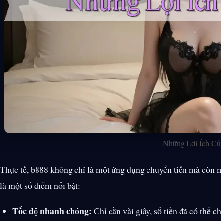
Những Lợi Ích Củ
Thực tế, b888 không chỉ là một ứng dụng chuyển tiền mà còn m
là một số điểm nổi bật:
Tốc độ nhanh chóng:
Chỉ cần vài giây, số tiền đã có thể 