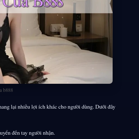
a b888
ang lại nhiều lợi ích khác cho người dùng. Dưới đây
chuyển đến tay người nhận.