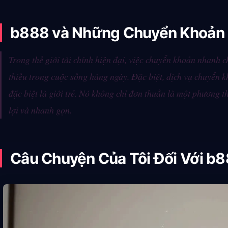
b888 và Những Chuyển Khoản
Trong thế giới tài chính hiện đại, việc chuyển khoản nhanh 
thiếu trong cuộc sống hàng ngày. Đặc biệt, dịch vụ chuyển k
đặc biệt là giới trẻ. Nó không chỉ đơn thuần là một phương t
lợi và nhanh gọn.
Câu Chuyện Của Tôi Đối Với b