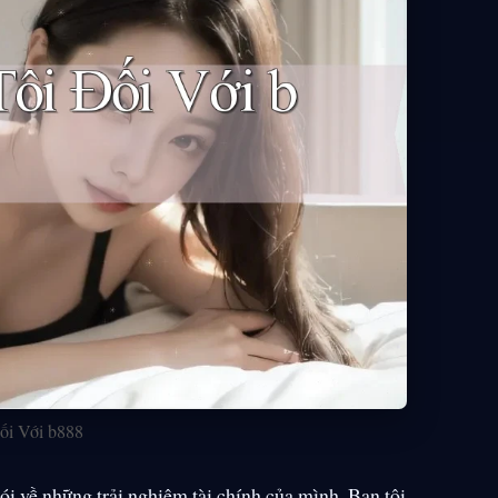
ối Với b888
nói về những trải nghiệm tài chính của mình. Bạn tôi