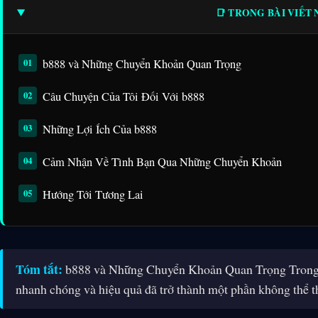
📑 TRONG BÀI VIẾT
b888 và Những Chuyển Khoản Quan Trọng
Câu Chuyện Của Tôi Đối Với b888
Những Lợi Ích Của b888
Cảm Nhận Về Tình Bạn Qua Những Chuyển Khoản
Hướng Tới Tương Lai
Tóm tắt:
b888 và Những Chuyển Khoản Quan Trọng Trong thế
nhanh chóng và hiệu quả đã trở thành một phần không thể t