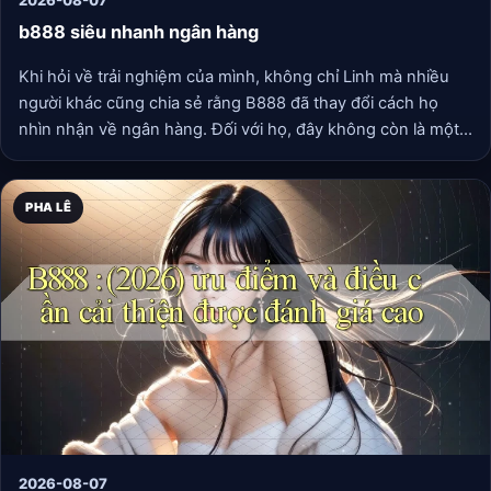
b888 siêu nhanh ngân hàng
Khi hỏi về trải nghiệm của mình, không chỉ Linh mà nhiều
người khác cũng chia sẻ rằng B888 đã thay đổi cách họ
nhìn nhận về ngân hàng. Đối với họ, đây không còn là một
nơi để gửi tiền hay vay vốn thông thường, mà đã trở thành
một người bạn đồng hành trong hành trình tài chính. Với khả
năng quản lý an toàn và nhanh chóng, B888 làm cho mọi
PHA LÊ
người cảm thấy mạnh mẽ hơn trong công việc và cuộc
sống hàng ngày.
2026-08-07