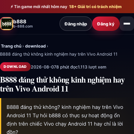
Bỏ qua đến nội dung chính
⚡ Tin game mới nhất hôm nay
18+ Giải trí có trách nhiệm
b888
Đăng nhập
Đăng ký
b-888.com
Trang chủ
›
download
›
B888 đáng thử không kinh nghiệm hay trên Vivo Android 11
2026-08-07
8 phút đọc
1.113 lượt xem
DOWNLOAD
B888 đáng thử không kinh nghiệm hay
trên Vivo Android 11
B888 đáng thử không? kinh nghiệm hay trên Vivo
Android 11 Tự hỏi b888 có thực sự hoạt động ổn
định trên chiếc Vivo chạy Android 11 hay chỉ là lời
đồn?