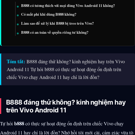
B888 có tương thích với mọi dòng Vivo Android 11 không?
Có mất phí khi dùng B888 không?
Làm sao để xử lý khi B888 bị treo trên Vivo?
B888 có an toàn về quyền riêng tư không?
Tóm tắt:
B888 đáng thử không? kinh nghiệm hay trên Vivo
Android 11 Tự hỏi b888 có thực sự hoạt động ổn định trên
chiếc Vivo chạy Android 11 hay chỉ là lời đồn?
B888 đáng thử không? kinh nghiệm hay
trên Vivo Android 11
b888
Tự hỏi
có thực sự hoạt động ổn định trên chiếc Vivo chạy
Android 11 hay chỉ là lời đồn? Nhớ hồi tôi mới cài, cảm giác vừa tò