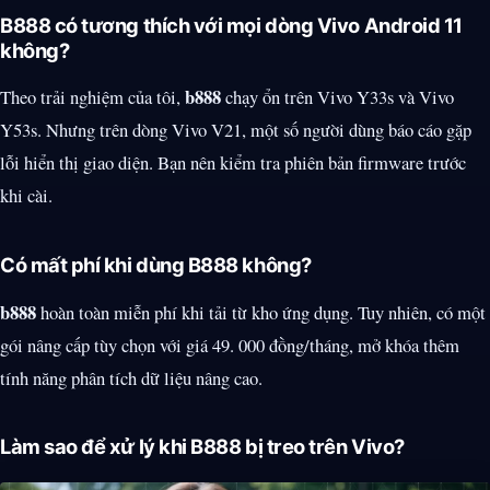
B888 có tương thích với mọi dòng Vivo Android 11
không?
b888
Theo trải nghiệm của tôi,
chạy ổn trên Vivo Y33s và Vivo
Y53s. Nhưng trên dòng Vivo V21, một số người dùng báo cáo gặp
lỗi hiển thị giao diện. Bạn nên kiểm tra phiên bản firmware trước
khi cài.
Có mất phí khi dùng B888 không?
b888
hoàn toàn miễn phí khi tải từ kho ứng dụng. Tuy nhiên, có một
gói nâng cấp tùy chọn với giá 49. 000 đồng/tháng, mở khóa thêm
tính năng phân tích dữ liệu nâng cao.
Làm sao để xử lý khi B888 bị treo trên Vivo?