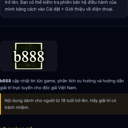
trở lên. Bạn có thể kiểm tra phiên bản hệ điều hành của
mình bằng cách vào Cài đặt > Giới thiệu về điện thoại.
b888
cập nhật tin tức game, phân tích xu hướng và hướng dẫn
giải trí trực tuyến cho độc giả Việt Nam.
Nội dung dành cho người từ 18 tuổi trở lên. Hãy giải trí có
trách nhiệm.