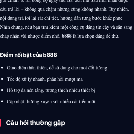
câu trả lời – không quá chậm nhưng cũng không nhanh. Tuy nhiên,
nội dung trả lời lại rất chi tiết, hướng dẫn từng bước khắc phục.
Nhìn chung, nếu bạn tìm kiếm một công cụ đáng tin cậy và sẵn sàng
b888
chấp nhận vài nhược điểm nhỏ,
là lựa chọn đáng để thử.
Điểm nổi bật của b888
Giao diện thân thiện, dễ sử dụng cho mọi đối tượng
Tốc độ xử lý nhanh, phản hồi mượt mà
Hỗ trợ đa nền tảng, tương thích nhiều thiết bị
Cập nhật thường xuyên với nhiều cải tiến mới
Câu hỏi thường gặp