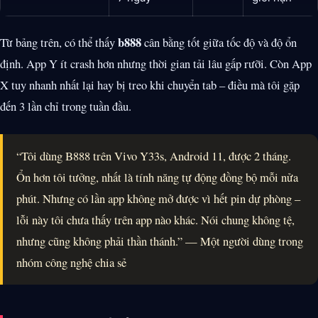
b888
Từ bảng trên, có thể thấy
cân bằng tốt giữa tốc độ và độ ổn
định. App Y ít crash hơn nhưng thời gian tải lâu gấp rưỡi. Còn App
X tuy nhanh nhất lại hay bị treo khi chuyển tab – điều mà tôi gặp
đến 3 lần chỉ trong tuần đầu.
“Tôi dùng B888 trên Vivo Y33s, Android 11, được 2 tháng.
Ổn hơn tôi tưởng, nhất là tính năng tự động đồng bộ mỗi nửa
phút. Nhưng có lần app không mở được vì hết pin dự phòng –
lỗi này tôi chưa thấy trên app nào khác. Nói chung không tệ,
nhưng cũng không phải thần thánh.” — Một người dùng trong
nhóm công nghệ chia sẻ