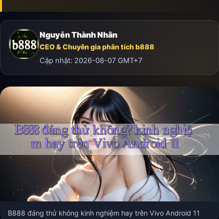
Nguyễn Thành Nhân
CEO & Chuyên gia phân tích b888
Cập nhật:
2026-08-07
GMT+7
B888 đáng thử không kinh nghiệm hay trên Vivo Android 11