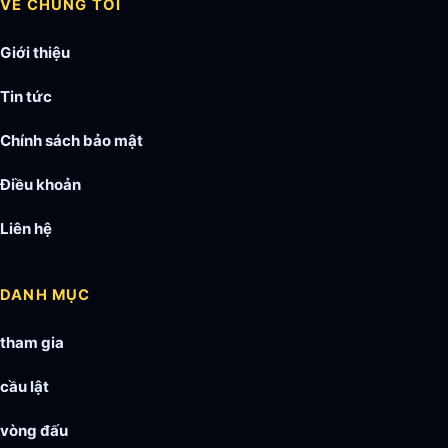
VỀ CHÚNG TÔI
Giới thiệu
Tin tức
Chính sách bảo mật
Điều khoản
Liên hệ
DANH MỤC
tham gia
cầu lật
vòng đấu