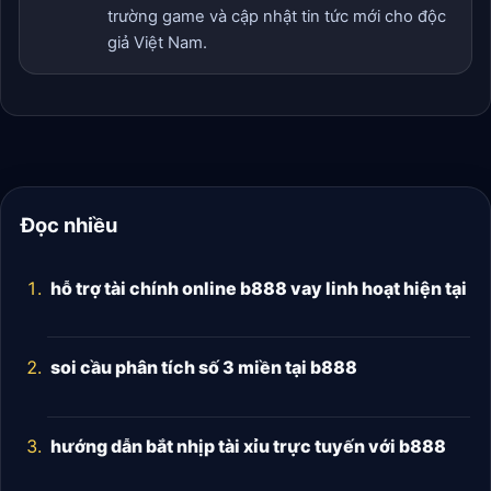
trường game và cập nhật tin tức mới cho độc
giả Việt Nam.
Đọc nhiều
hỗ trợ tài chính online b888 vay linh hoạt hiện tại
soi cầu phân tích số 3 miền tại b888
hướng dẫn bắt nhịp tài xỉu trực tuyến với b888