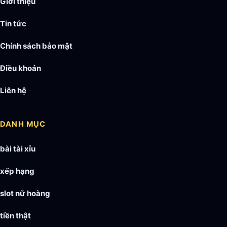
Giới thiệu
Tin tức
Chính sách bảo mật
Điều khoản
Liên hệ
DANH MỤC
bài tài xỉu
xếp hạng
slot nữ hoàng
tiền thật