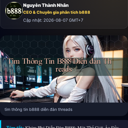
Nguyễn Thành Nhân
CEO & Chuyên gia phân tích b888
Cập nhật:
2026-08-07
GMT+7
tìm thông tin b888 diễn đàn threads
Tóm tắt:
Khám Phá Diễn Đàn B888: Một Thế Giới Ảo Đầy