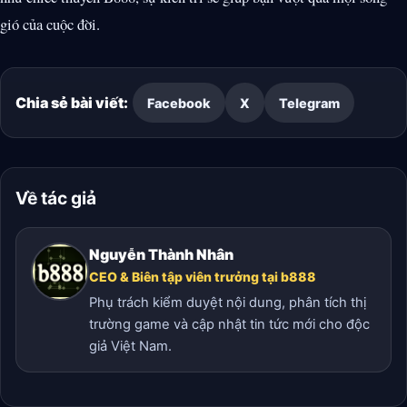
gió của cuộc đời.
Chia sẻ bài viết:
Facebook
X
Telegram
Về tác giả
Nguyễn Thành Nhân
CEO & Biên tập viên trưởng tại b888
Phụ trách kiểm duyệt nội dung, phân tích thị
trường game và cập nhật tin tức mới cho độc
giả Việt Nam.