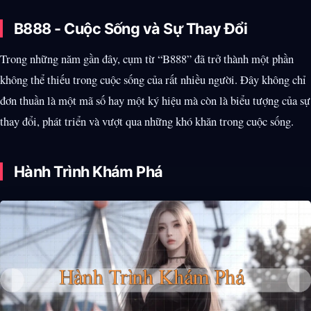
B888 - Cuộc Sống và Sự Thay Đổi
Trong những năm gần đây, cụm từ “B888” đã trở thành một phần
không thể thiếu trong cuộc sống của rất nhiều người. Đây không chỉ
đơn thuần là một mã số hay một ký hiệu mà còn là biểu tượng của sự
thay đổi, phát triển và vượt qua những khó khăn trong cuộc sống.
Hành Trình Khám Phá