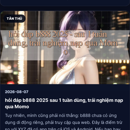
TÂN THỦ
2026-08-07
hỏi đáp b888 2025 sau 1 tuần dùng, trải nghiệm nạp
qua Momo
Tuy nhiên, mình cũng phải nói thẳng: b888 chưa có ứng
dụng di động riêng, phải truy cập qua web. Đây là điểm trừ
so với XYZ đã có app trên cả iOS và Android. Nếu bạn hay