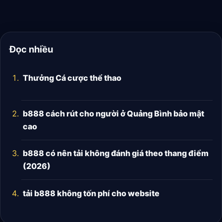
Đọc nhiều
Thưởng Cá cược thể thao
b888 cách rút cho người ở Quảng Bình bảo mật
cao
b888 có nên tải không đánh giá theo thang điểm
(2026)
tải b888 không tốn phí cho website