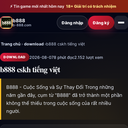
Bỏ qua đến nội dung chính
⚡ Tin game mới nhất hôm nay
18+ Giải trí có trách nhiệm
b888
Đăng nhập
Đăng ký
b-888.com
Trang chủ
›
download
›
b888 cskh tiếng việt
2026-08-07
8 phút đọc
2.152 lượt xem
DOWNLOAD
b888 cskh tiếng việt
B888 - Cuộc Sống và Sự Thay Đổi Trong những
năm gần đây, cụm từ "B888" đã trở thành một phần
không thể thiếu trong cuộc sống của rất nhiều
người.