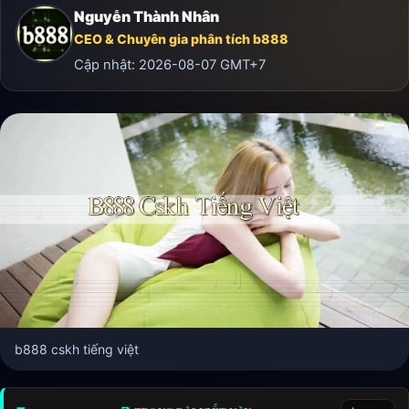
Nguyễn Thành Nhân
CEO & Chuyên gia phân tích b888
Cập nhật:
2026-08-07
GMT+7
b888 cskh tiếng việt