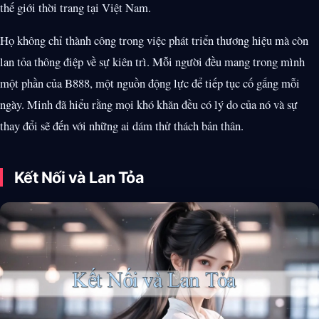
thế giới thời trang tại Việt Nam.
Họ không chỉ thành công trong việc phát triển thương hiệu mà còn
lan tỏa thông điệp về sự kiên trì. Mỗi người đều mang trong mình
một phần của B888, một nguồn động lực để tiếp tục cố gắng mỗi
ngày. Minh đã hiểu rằng mọi khó khăn đều có lý do của nó và sự
thay đổi sẽ đến với những ai dám thử thách bản thân.
Kết Nối và Lan Tỏa