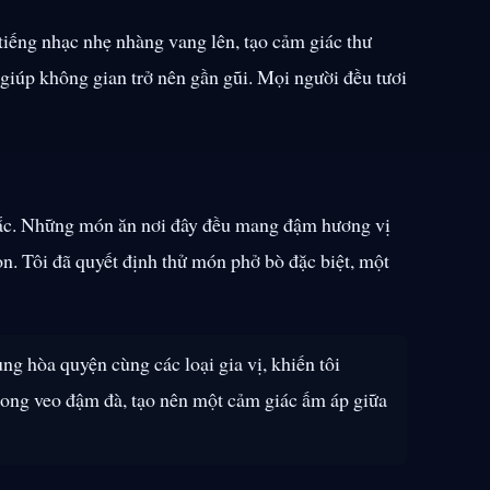
tiếng nhạc nhẹ nhàng vang lên, tạo cảm giác thư
giúp không gian trở nên gần gũi. Mọi người đều tươi
sắc. Những món ăn nơi đây đều mang đậm hương vị
n. Tôi đã quyết định thử món phở bò đặc biệt, một
 hòa quyện cùng các loại gia vị, khiến tôi
ong veo đậm đà, tạo nên một cảm giác ấm áp giữa