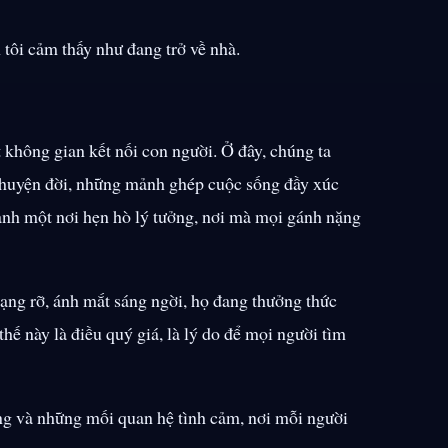
 tôi cảm thấy như đang trở về nhà.
 không gian kết nối con người. Ở đây, chúng ta
chuyện đời, những mảnh ghép cuộc sống đầy xúc
hành một nơi hẹn hò lý tưởng, nơi mà mọi gánh nặng
ạng rỡ, ánh mắt sáng ngời, họ đang thưởng thức
 này là điều quý giá, là lý do để mọi người tìm
ơng và những mối quan hệ tình cảm, nơi mỗi người