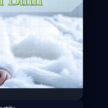
c nhiều