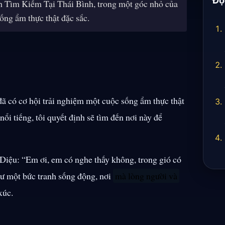
 Tìm Kiếm Tại Thái Bình, trong một góc nhỏ của
ống ẩm thực thật đặc sắc.
đã có cơ hội trải nghiệm một cuộc sống ẩm thực thật
ổi tiếng, tôi quyết định sẽ tìm đến nơi này để
 Diệu: “Em ơi, em có nghe thấy không, trong gió có
hư một bức tranh sống động, nơi
mà lòng người và
xúc.