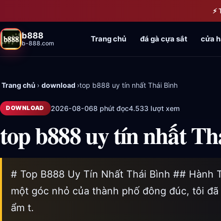
Bỏ qua đến nội dung chính
⚡ 
b888
Trang chủ
đá gà cựa sắt
cửa 
b-888.com
Trang chủ
›
download
›
top b888 uy tín nhất Thái Bình
2026-08-06
8 phút đọc
4.533 lượt xem
DOWNLOAD
top b888 uy tín nhất Th
# Top B888 Uy Tín Nhất Thái Bình ## Hành Tr
một góc nhỏ của thành phố đông đúc, tôi đã 
ẩm t.