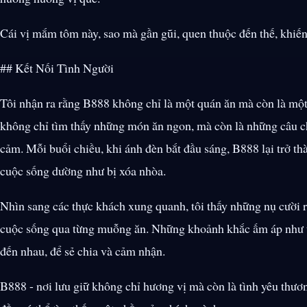
Cái vị mắm tôm này, sao mà gần gũi, quen thuộc đến thế, khiến
## Kết Nối Tình Người
Tôi nhận ra rằng B888 không chỉ là một quán ăn mà còn là một
không chỉ tìm thấy những món ăn ngon, mà còn là những câu 
cảm. Mỗi buổi chiều, khi ánh đèn bắt đầu sáng, B888 lại trở t
cuộc sống dường như bị xóa nhòa.
Nhìn sang các thực khách xung quanh, tôi thấy những nụ cười r
cuộc sống qua từng muỗng ăn. Những khoảnh khắc ấm áp như thế
đến nhau, để sẻ chia và cảm nhận.
B888 - nơi lưu giữ không chỉ hương vị mà còn là tình yêu thư