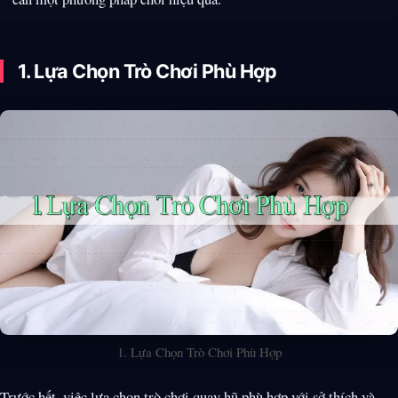
1. Lựa Chọn Trò Chơi Phù Hợp
1. Lựa Chọn Trò Chơi Phù Hợp
Trước hết, việc lựa chọn trò chơi quay hũ phù hợp với sở thích và