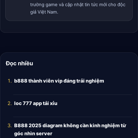
trường game và cập nhật tin tức mới cho độc
giả Việt Nam.
Đọc nhiều
b888 thành viên vip đáng trải nghiệm
loc 777 app tải xỉu
B888 2025 diagram không cần kinh nghiệm từ
góc nhìn server