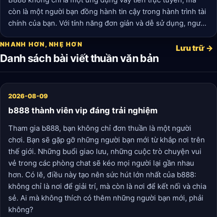
B888 không chỉ là một ứng dụng vay tiền trực tuyến, mà
còn là một người bạn đồng hành tin cậy trong hành trình tài
chính của bạn. Với tính năng đơn giản và dễ sử dụng, người
dùng có thể dễ dàng đăng ký vay tiền mà không cần phải
NHANH HƠN, NHẸ HƠN
tới các ngân hàng hay tổ chức tài chính phức tạp. Sự tiện lợi
Lưu trữ →
Danh sách bài viết thuần văn bản
này đã khiến B888 nhanh chóng trở thành điểm đến lý
tưởng cho những ai cần tiền gấp.
2026-08-09
b888 thành viên vip đáng trải nghiệm
Tham gia b888, bạn không chỉ đơn thuần là một người
chơi. Bạn sẽ gặp gỡ những người bạn mới từ khắp nơi trên
thế giới. Những buổi giao lưu, những cuộc trò chuyện vui
vẻ trong các phòng chat sẽ kéo mọi người lại gần nhau
hơn. Có lẽ, điều này tạo nên sức hút lớn nhất của b888:
không chỉ là nơi để giải trí, mà còn là nơi để kết nối và chia
sẻ. Ai mà không thích có thêm những người bạn mới, phải
không?