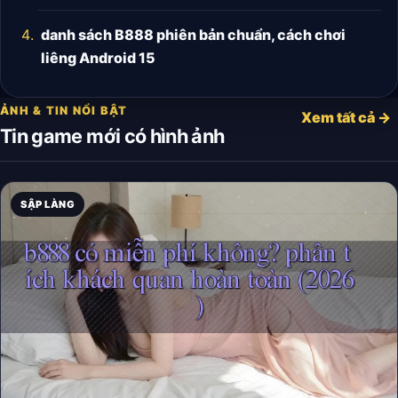
danh sách B888 phiên bản chuẩn, cách chơi
liêng Android 15
ẢNH & TIN NỔI BẬT
Xem tất cả →
Tin game mới có hình ảnh
SẬP LÀNG