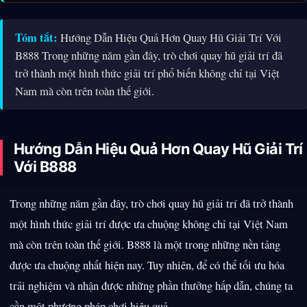
Tóm tắt:
Hướng Dẫn Hiệu Quả Hơn Quay Hũ Giải Trí Với
B888 Trong những năm gần đây, trò chơi quay hũ giải trí đã
trở thành một hình thức giải trí phổ biến không chỉ tại Việt
Nam mà còn trên toàn thế giới.
Hướng Dẫn Hiệu Quả Hơn Quay Hũ Giải Trí
Với B888
Trong những năm gần đây, trò chơi quay hũ giải trí đã trở thành
một hình thức giải trí được ưa chuộng không chỉ tại Việt Nam
mà còn trên toàn thế giới. B888 là một trong những nền tảng
được ưa chuộng nhất hiện nay. Tuy nhiên, để có thể tối ưu hóa
trải nghiệm và nhận được những phần thưởng hấp dẫn, chúng ta
cần một phương pháp chơi hiệu quả.