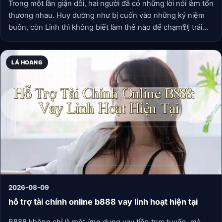
Trong một lần giận dỗi, hai người đã có những lời nói làm tổn
thương nhau. Huy dường như bị cuốn vào những kỷ niệm
buồn, còn Linh thì không biết làm thế nào để chạm到 trái
tim anh. Cuộc cãi vã không chỉ làm rạn nứt mối quan hệ, mà
còn khiến họ phải tự hỏi về bản thân và tình yêu mà họ
dành cho nhau.
LÁ HOANG
2026-08-09
hỗ trợ tài chính online b888 vay linh hoạt hiện tại