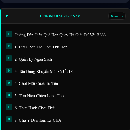
📑 TRONG BÀI VIẾT NÀY
8 mục
▾
Hướng Dẫn Hiệu Quả Hơn Quay Hũ Giải Trí Với B888
1. Lựa Chọn Trò Chơi Phù Hợp
2. Quản Lý Ngân Sách
3. Tận Dụng Khuyến Mãi và Ưu Đãi
4. Chơi Một Cách Từ Tốn
5. Tìm Hiểu Chiến Lược Chơi
6. Thực Hành Chơi Thử
7. Chú Ý Đến Tâm Lý Chơi