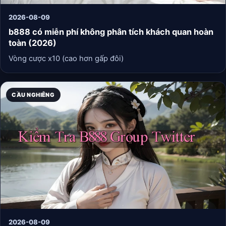
2026-08-09
b888 có miễn phí không phân tích khách quan hoàn
toàn (2026)
Vòng cược x10 (cao hơn gấp đôi)
CẦU NGHIÊNG
2026-08-09