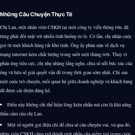
Những Câu Chuyện Thực Tế
Chị Lan, một nhân viên CSKH tại một công ty viễn thông lớn, đã
từng phải đối mặt với nhiều tình huống éo le. Có lần, chị nhận cuộc
gọi từ một khách hàng rất khó tính. Ông ấy phàn nàn về dịch vụ
mạng internet kém chất lượng trong suốt một tháng trời. Thay vì
phản ứng tiêu cực, chị nhẹ nhàng lắng nghe, chia sẻ nỗi bức xúc của
ông và hứa sẽ giải quyết vấn đề trong thời gian sớm nhất. Chỉ sau
một cuộc trò chuyện, mối quan hệ giữa doanh nghiệp và khách hàng
đã được cải thiện đáng kể.
Điều này không chỉ thể hiện lòng kiên nhẫn mà còn là khả năng
thấu cảm của chị Lan.
Một số người gọi điện chỉ để chia sẻ câu chuyện vui, và qua đó,
nhân viên CSKH cũng trở thành một phần của niềm vui trong cuộc