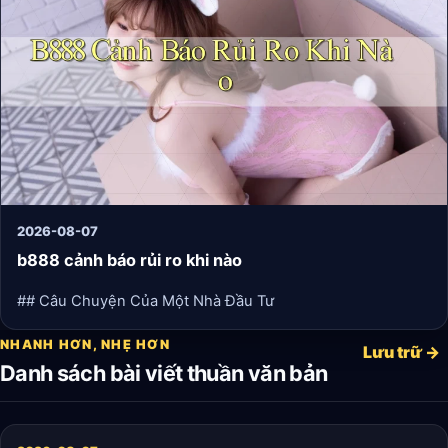
2026-08-07
b888 cảnh báo rủi ro khi nào
## Câu Chuyện Của Một Nhà Đầu Tư
NHANH HƠN, NHẸ HƠN
Lưu trữ →
Danh sách bài viết thuần văn bản