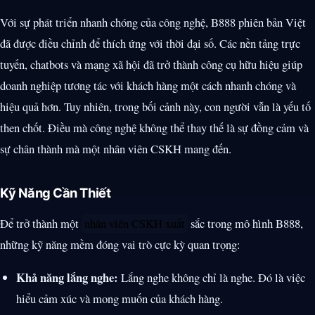
Với sự phát triển nhanh chóng của công nghệ, B888 phiên bản Việt
đã được điều chỉnh để thích ứng với thời đại số. Các nền tảng trực
tuyến, chatbots và mạng xã hội đã trở thành công cụ hữu hiệu giúp
doanh nghiệp tương tác với khách hàng một cách nhanh chóng và
hiệu quả hơn. Tuy nhiên, trong bối cảnh này, con người vẫn là yếu tố
then chốt. Điều mà công nghệ không thể thay thế là sự đồng cảm và
sự chân thành mà một nhân viên CSKH mang đến.
Kỹ Năng Cần Thiết
Để trở thành một
nhân viên CSKH xuất
sắc trong mô hình B888,
những kỹ năng mềm đóng vai trò cực kỳ quan trọng:
Khả năng lắng nghe:
Lắng nghe không chỉ là nghe. Đó là việc
hiểu cảm xúc và mong muốn của khách hàng.