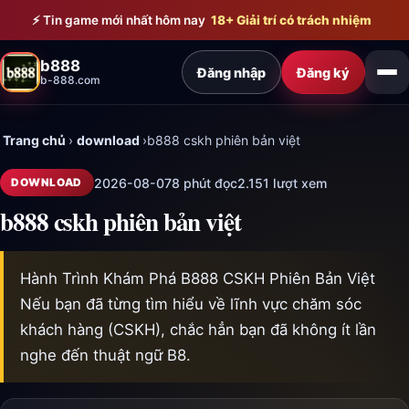
Bỏ qua đến nội dung chính
⚡ Tin game mới nhất hôm nay
18+ Giải trí có trách nhiệm
b888
Đăng nhập
Đăng ký
b-888.com
Trang chủ
›
download
›
b888 cskh phiên bản việt
2026-08-07
8 phút đọc
2.151 lượt xem
DOWNLOAD
b888 cskh phiên bản việt
Hành Trình Khám Phá B888 CSKH Phiên Bản Việt
Nếu bạn đã từng tìm hiểu về lĩnh vực chăm sóc
khách hàng (CSKH), chắc hẳn bạn đã không ít lần
nghe đến thuật ngữ B8.