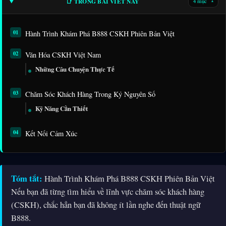
📑 TRONG BÀI VIẾT NÀY
4 mục
▾
Hành Trình Khám Phá B888 CSKH Phiên Bản Việt
Văn Hóa CSKH Việt Nam
Những Câu Chuyện Thực Tế
Chăm Sóc Khách Hàng Trong Kỷ Nguyên Số
Kỹ Năng Cần Thiết
Kết Nối Cảm Xúc
Tóm tắt:
Hành Trình Khám Phá B888 CSKH Phiên Bản Việt
Nếu bạn đã từng tìm hiểu về lĩnh vực chăm sóc khách hàng
(CSKH), chắc hẳn bạn đã không ít lần nghe đến thuật ngữ
B888.