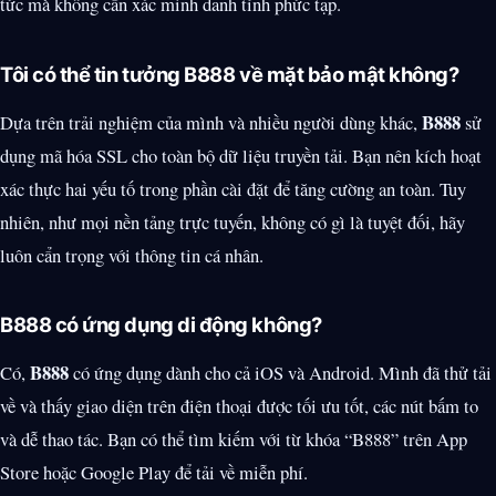
tức mà không cần xác minh danh tính phức tạp.
Tôi có thể tin tưởng B888 về mặt bảo mật không?
B888
Dựa trên trải nghiệm của mình và nhiều người dùng khác,
sử
dụng mã hóa SSL cho toàn bộ dữ liệu truyền tải. Bạn nên kích hoạt
xác thực hai yếu tố trong phần cài đặt để tăng cường an toàn. Tuy
nhiên, như mọi nền tảng trực tuyến, không có gì là tuyệt đối, hãy
luôn cẩn trọng với thông tin cá nhân.
B888 có ứng dụng di động không?
B888
Có,
có ứng dụng dành cho cả iOS và Android. Mình đã thử tải
về và thấy giao diện trên điện thoại được tối ưu tốt, các nút bấm to
và dễ thao tác. Bạn có thể tìm kiếm với từ khóa “B888” trên App
Store hoặc Google Play để tải về miễn phí.