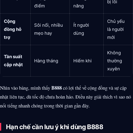
bị lỗi
điểm
năng
Cộng
Chủ yếu
Sôi nổi, nhiều
Ít người
đồng hỗ
là người
mẹo hay
dùng
trợ
mới
Không
Tần suất
Hàng tháng
Hiếm khi
thường
cập nhật
xuyên
B888
Nhìn vào bảng, mình thấy
có lợi thế về cộng đồng và sự cập
nhật liên tục, dù tốc độ chưa hoàn hảo. Điều này giải thích vì sao nó
nổi tiếng nhanh chóng trong thời gian gần đây.
Hạn chế cần lưu ý khi dùng B888