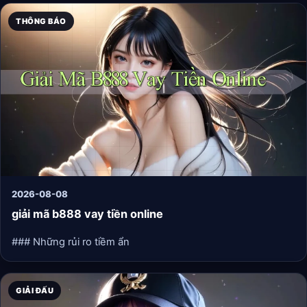
tải xuống và chờ đợi quá trình tải hoàn tất.
THÔNG BÁO
2026-08-08
giải mã b888 vay tiền online
### Những rủi ro tiềm ẩn
GIẢI ĐẤU