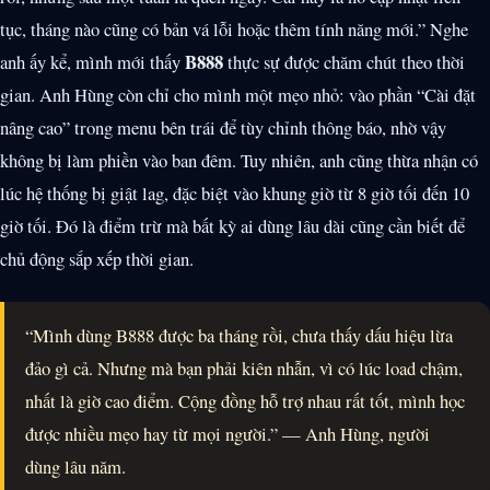
tục, tháng nào cũng có bản vá lỗi hoặc thêm tính năng mới.” Nghe
B888
anh ấy kể, mình mới thấy
thực sự được chăm chút theo thời
gian. Anh Hùng còn chỉ cho mình một mẹo nhỏ: vào phần “Cài đặt
nâng cao” trong menu bên trái để tùy chỉnh thông báo, nhờ vậy
không bị làm phiền vào ban đêm. Tuy nhiên, anh cũng thừa nhận có
lúc hệ thống bị giật lag, đặc biệt vào khung giờ từ 8 giờ tối đến 10
giờ tối. Đó là điểm trừ mà bất kỳ ai dùng lâu dài cũng cần biết để
chủ động sắp xếp thời gian.
“Mình dùng B888 được ba tháng rồi, chưa thấy dấu hiệu lừa
đảo gì cả. Nhưng mà bạn phải kiên nhẫn, vì có lúc load chậm,
nhất là giờ cao điểm. Cộng đồng hỗ trợ nhau rất tốt, mình học
được nhiều mẹo hay từ mọi người.” — Anh Hùng, người
dùng lâu năm.