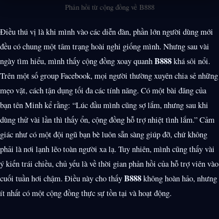
Phản hồi từ cộng đồng về B888
Điều thú vị là khi mình vào các diễn đàn, phần lớn người dùng mới
đều có chung một tâm trạng hoài nghi giống mình. Nhưng sau vài
B888
ngày tìm hiểu, mình thấy cộng đồng xoay quanh
khá sôi nổi.
Trên một số group Facebook, mọi người thường xuyên chia sẻ những
mẹo vặt, cách tận dụng tối đa các tính năng. Có một bài đăng của
bạn tên Minh kể rằng: “Lúc đầu mình cũng sợ lắm, nhưng sau khi
dùng thử vài lần thì thấy ổn, cộng đồng hỗ trợ nhiệt tình lắm.” Cảm
giác như có một đội ngũ bạn bè luôn sẵn sàng giúp đỡ, chứ không
phải là nơi lạnh lẽo toàn người xa lạ. Tuy nhiên, mình cũng thấy vài
ý kiến trái chiều, chủ yếu là về thời gian phản hồi của hỗ trợ viên vào
B888
cuối tuần hơi chậm. Điều này cho thấy
không hoàn hảo, nhưng
ít nhất có một cộng đồng thực sự tồn tại và hoạt động.