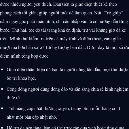
được nhiều người yêu thích. Đầu tiên là giao diện thiết kế theo
phong cách tối giản, giúp người mới dễ làm quen. Nút “Trợ giúp”
nằm ngay góc phải màn hình, chỉ cần nhấp vào là có hướng dẫn từng
bước. Thứ hai, tốc độ tải trang khá ổn định, trừ vài khung giờ đã kể
trên. Mình thử kiểm tra trên cả máy tính và điện thoại, cảm giác
mượt mà hơn hẳn so với tưởng tượng ban đầu. Dưới đây là một số ưu
điểm mình tổng hợp được:
Giao diện thân thiện dù bạn là người dùng lần đầu, mọi thứ được
bố trí khoa học.
Cộng đồng người dùng đông đảo và sẵn sàng chia sẻ kinh nghiệm
thực tế.
Tính năng cập nhật thường xuyên, trung bình mỗi tháng có ít
nhất một bản cập nhật nhỏ.
Hỗ trợ đa nền tảng, bạn có thể truy cập qua web hoặc ứng dụng