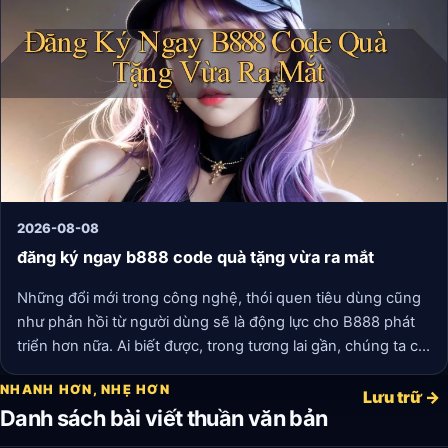
2026-08-08
đăng ký ngay b888 code quà tặng vừa ra mắt
Những đổi mới trong công nghệ, thói quen tiêu dùng cũng
như phản hồi từ người dùng sẽ là động lực cho B888 phát
triển hơn nữa. Ai biết được, trong tương lai gần, chúng ta có
thể thấy những mã quà tặng độc đáo đến từ B888, thậm chí
NHANH HƠN, NHẸ HƠN
còn hấp dẫn hơn cả hiện tại!
Lưu trữ →
Danh sách bài viết thuần văn bản