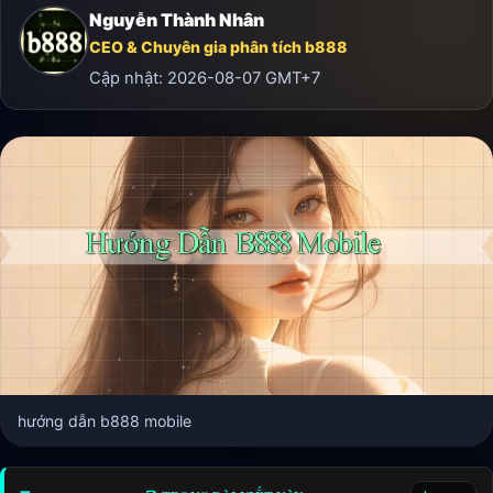
Nguyễn Thành Nhân
CEO & Chuyên gia phân tích b888
Cập nhật:
2026-08-07
GMT+7
hướng dẫn b888 mobile