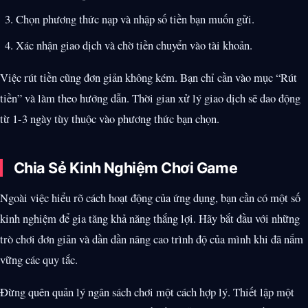
Chọn phương thức nạp và nhập số tiền bạn muốn gửi.
Xác nhận giao dịch và chờ tiền chuyển vào tài khoản.
Việc rút tiền cũng đơn giản không kém. Bạn chỉ cần vào mục “Rút
tiền” và làm theo hướng dẫn. Thời gian xử lý giao dịch sẽ dao động
từ 1-3 ngày tùy thuộc vào phương thức bạn chọn.
Chia Sẻ Kinh Nghiệm Chơi Game
Ngoài việc hiểu rõ cách hoạt động của ứng dụng, bạn cần có một số
kinh nghiệm để gia tăng khả năng thắng lợi. Hãy bắt đầu với những
trò chơi đơn giản và dần dần nâng cao trình độ của mình khi đã nắm
vững các quy tắc.
Đừng quên quản lý ngân sách chơi một cách hợp lý. Thiết lập một