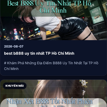
2026-08-07
best b888 uy tín nhất TP Hồ Chí Minh
# Khám Phá Những Địa Điểm B888 Uy Tín Nhất Tại TP Hồ
Chí Minh
KHUYẾN MÃI