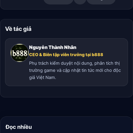
Về tác giả
Nguyễn Thành Nhân
CEO & Biên tập viên trưởng tại b888
Phụ trách kiểm duyệt nội dung, phân tích thị
trường game và cập nhật tin tức mới cho độc
giả Việt Nam.
Đọc nhiều