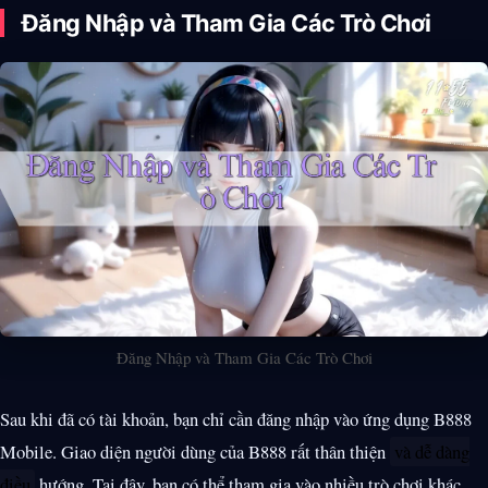
Đăng Nhập và Tham Gia Các Trò Chơi
Đăng Nhập và Tham Gia Các Trò Chơi
Sau khi đã có tài khoản, bạn chỉ cần đăng nhập vào ứng dụng B888
Mobile. Giao diện người dùng của B888 rất thân thiện
và dễ dàng
điều
hướng. Tại đây, bạn có thể tham gia vào nhiều trò chơi khác