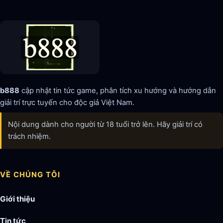
b888
cập nhật tin tức game, phân tích xu hướng và hướng dẫn
giải trí trực tuyến cho độc giả Việt Nam.
Nội dung dành cho người từ 18 tuổi trở lên. Hãy giải trí có
trách nhiệm.
VỀ CHÚNG TÔI
Giới thiệu
Tin tức