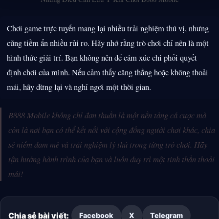
Chơi game trực tuyến mang lại nhiều trải nghiệm thú vị, nhưng
cũng tiềm ẩn nhiều rủi ro. Hãy nhớ rằng trò chơi chỉ nên là một
hình thức giải trí. Bạn không nên để cảm xúc chi phối quyết
định chơi của mình. Nếu cảm thấy căng thẳng hoặc không thoải
mái, hãy dừng lại và nghỉ ngơi một thời gian.
B888 Mobile không chỉ đơn thuần là một nền tảng cá cược mà
còn là nơi bạn có thể kết nối với cộng đồng người chơi khác, chia
sẻ niềm đam mê và trải nghiệm lý thú trong từng trò chơi. Hãy
tận hưởng hành trình của bạn và luôn duy trì một tinh thần thoải
mái!
Chia sẻ bài viết:
Facebook
X
Telegram