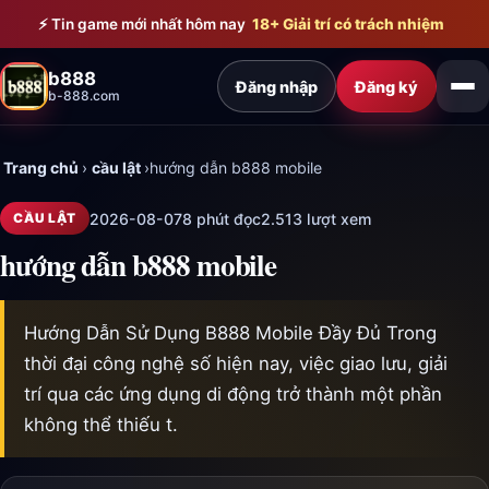
Bỏ qua đến nội dung chính
⚡ Tin game mới nhất hôm nay
18+ Giải trí có trách nhiệm
b888
Đăng nhập
Đăng ký
b-888.com
Trang chủ
›
cầu lật
›
hướng dẫn b888 mobile
2026-08-07
8 phút đọc
2.513 lượt xem
CẦU LẬT
hướng dẫn b888 mobile
Hướng Dẫn Sử Dụng B888 Mobile Đầy Đủ Trong
thời đại công nghệ số hiện nay, việc giao lưu, giải
trí qua các ứng dụng di động trở thành một phần
không thể thiếu t.