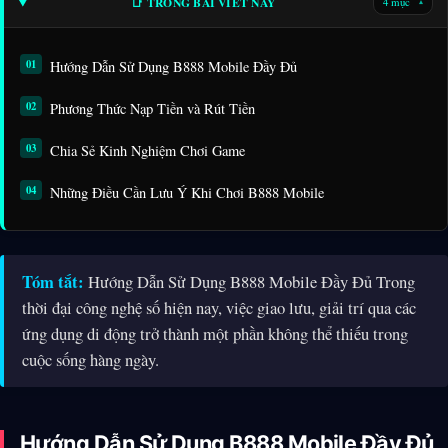
📑 TRONG BÀI VIẾT NÀY
4 mục
▾
Hướng Dẫn Sử Dụng B888 Mobile Đầy Đủ
Phương Thức Nạp Tiền và Rút Tiền
Chia Sẻ Kinh Nghiệm Chơi Game
Những Điều Cần Lưu Ý Khi Chơi B888 Mobile
Tóm tắt:
Hướng Dẫn Sử Dụng B888 Mobile Đầy Đủ Trong
thời đại công nghệ số hiện nay, việc giao lưu, giải trí qua các
ứng dụng di động trở thành một phần không thể thiếu trong
cuộc sống hàng ngày.
Hướng Dẫn Sử Dụng B888 Mobile Đầy Đủ