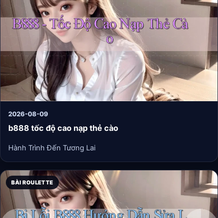
2026-08-09
b888 tốc độ cao nạp thẻ cào
Hành Trình Đến Tương Lai
BÀI ROULETTE