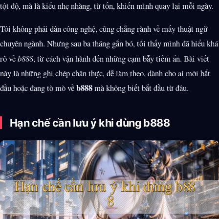
tột độ, mà là kiểu nhẹ nhàng, từ tốn, khiến mình quay lại mỗi ngày.
Tôi không phải dân công nghệ, cũng chẳng rành về mấy thuật ngữ
chuyên ngành. Nhưng sau ba tháng gắn bó, tôi thấy mình đã hiểu khá
rõ về
b888
, từ cách vận hành đến những cạm bẫy tiềm ẩn. Bài viết
này là những ghi chép chân thực, dễ làm theo, dành cho ai mới bắt
b888
đầu hoặc đang tò mò về
mà không biết bắt đầu từ đâu.
Hạn chế cần lưu ý khi dùng b888