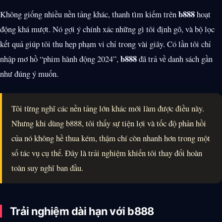
b888
Không giống nhiều nền tảng khác, thanh tìm kiếm trên
hoạt
động khá mượt. Nó gợi ý chính xác những gì tôi định gõ, và bộ lọc
kết quả giúp tôi thu hẹp phạm vi chỉ trong vài giây. Có lần tôi chỉ
b888
nhập mơ hồ “phim hành động 2024”,
đã trả về danh sách gần
như đúng ý muốn.
Tôi từng nghĩ các nền tảng lớn khác mới làm được điều này.
Nhưng khi dùng b888, tôi thấy sự tiện lợi và tốc độ phản hồi
của nó không hề thua kém, thậm chí còn nhanh hơn trong một
số tác vụ cụ thể. Đây là trải nghiệm khiến tôi thay đổi hoàn
toàn suy nghĩ ban đầu.
Trải nghiệm dài hạn với b888