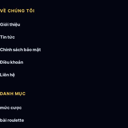
VỀ CHÚNG TÔI
Giới thiệu
Tin tức
Chính sách bảo mật
Điều khoản
Liên hệ
DANH MỤC
mức cược
bài roulette