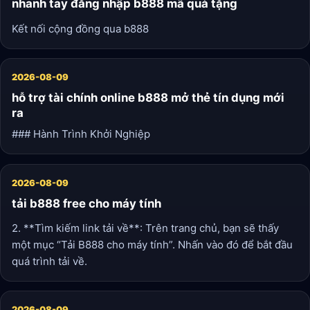
nhanh tay đăng nhập b888 mã quà tặng
Kết nối cộng đồng qua b888
2026-08-09
hỗ trợ tài chính online b888 mở thẻ tín dụng mới
ra
### Hành Trình Khởi Nghiệp
2026-08-09
tải b888 free cho máy tính
2. **Tìm kiếm link tải về**: Trên trang chủ, bạn sẽ thấy
một mục “Tải B888 cho máy tính”. Nhấn vào đó để bắt đầu
quá trình tải về.
2026-08-09