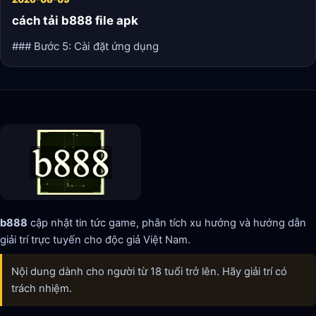
cách tải b888 file apk
### Bước 5: Cài đặt ứng dụng
b888
cập nhật tin tức game, phân tích xu hướng và hướng dẫn
giải trí trực tuyến cho độc giả Việt Nam.
Nội dung dành cho người từ 18 tuổi trở lên. Hãy giải trí có
trách nhiệm.