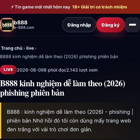
Bỏ qua đến nội dung chính
⚡ Tin game mới nhất hôm nay
18+ Giải trí có trách nhiệm
b888
Đăng nhập
Đăng ký
b-888.com
Trang chủ
›
live
›
B888 kinh nghiệm dễ làm theo (2026) phishing phiên bản
2026-08-09
8 phút đọc
2.143 lượt xem
LIVE
B888 kinh nghiệm dễ làm theo (2026)
phishing phiên bản
B888 : kinh nghiệm dễ làm theo (2026) - phishing |
phiên bản Nhớ hồi đó tôi còn dùng mấy trang web
đen trắng với vài trò chơi đơn giản.