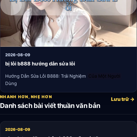
2026-08-09
bị lỗi b888 hướng dẫn sửa lỗi
Hướng Dẫn Sửa Lỗi B888: Trải Nghiệm
Của Một Người
Dùng
NHANH HƠN, NHẸ HƠN
Lưu trữ →
Danh sách bài viết thuần văn bản
2026-08-09