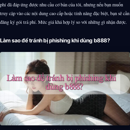
phí đã đáp ứng được nhu cầu cơ bản của tôi, nhưng nếu bạn muốn
truy cập vào các nội dung cao cấp hoặc tính năng đặc biệt, bạn sẽ cần
đăng ký gói trả phí. Mức giá khá hợp lý so với những gì nhận được.
Làm sao để tránh bị phishing khi dùng b888?