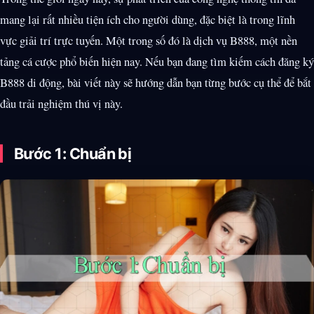
mang lại rất nhiều tiện ích cho người dùng, đặc biệt là trong lĩnh
vực giải trí trực tuyến. Một trong số đó là dịch vụ B888, một nền
tảng cá cược phổ biến hiện nay. Nếu bạn đang tìm kiếm cách đăng ký
B888 di động, bài viết này sẽ hướng dẫn bạn từng bước cụ thể để bắt
đầu trải nghiệm thú vị này.
Bước 1: Chuẩn bị