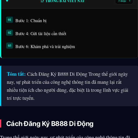
📑 TRONG BÀI VIẾT NÀY
3 mục
▾
Bước 1: Chuẩn bị
Bước 4: Gửi tài liệu cần thiết
Bước 6: Khám phá và trải nghiệm
Tóm tắt:
Cách Đăng Ký B888 Di Động Trong thế giới ngày
nay, sự phát triển của công nghệ thông tin đã mang lại rất
nhiều tiện ích cho người dùng, đặc biệt là trong lĩnh vực giải
trí trực tuyến.
Cách Đăng Ký B888 Di Động
Trong thế giới ngày nay, sự phát triển của công nghệ thông tin đã