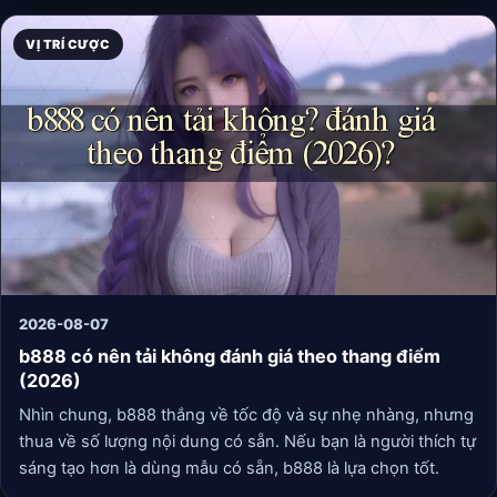
không cảm thấy đơn độc trong những giờ phút “chinh
chiến”.
VỊ TRÍ CƯỢC
2026-08-07
b888 có nên tải không đánh giá theo thang điểm
(2026)
Nhìn chung, b888 thắng về tốc độ và sự nhẹ nhàng, nhưng
thua về số lượng nội dung có sẵn. Nếu bạn là người thích tự
sáng tạo hơn là dùng mẫu có sẵn, b888 là lựa chọn tốt.