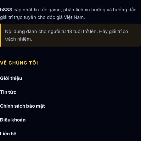
b888
cập nhật tin tức game, phân tích xu hướng và hướng dẫn
giải trí trực tuyến cho độc giả Việt Nam.
Nội dung dành cho người từ 18 tuổi trở lên. Hãy giải trí có
trách nhiệm.
VỀ CHÚNG TÔI
Giới thiệu
Tin tức
Chính sách bảo mật
Điều khoản
Liên hệ