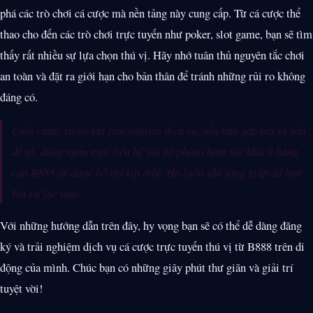
phá các trò chơi cá cược mà nền tảng này cung cấp. Từ cá cược thể
thao cho đến các trò chơi trực tuyến như poker, slot game, bạn sẽ tìm
thấy rất nhiều sự lựa chọn thú vị. Hãy nhớ tuân thủ nguyên tắc chơi
an toàn và đặt ra giới hạn cho bản thân để tránh những rủi ro không
đáng có.
Cuối cùng, trong khi trải nghiệm dịch vụ, nếu bạn gặp bất kỳ vấn
đề gì, đừng ngần ngại liên hệ với bộ phận chăm sóc khách hàng
của B888 để được hỗ trợ kịp thời. Họ luôn sẵn sàng giúp đỡ bạn
bất cứ lúc nào.
Với những hướng dẫn trên đây, hy vọng bạn sẽ có thể dễ dàng đăng
ký và trải nghiệm dịch vụ cá cược trực tuyến thú vị từ B888 trên di
động của mình. Chúc bạn có những giây phút thư giãn và giải trí
tuyệt vời!