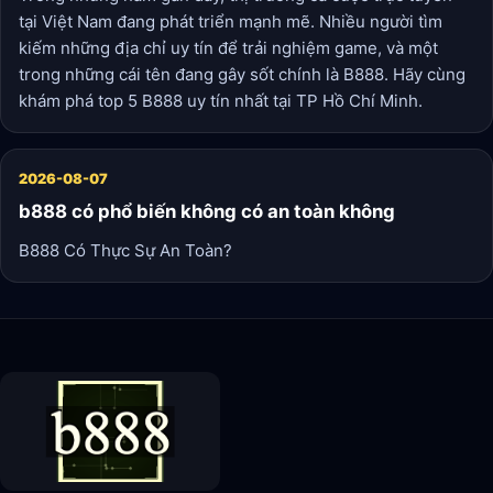
tại Việt Nam đang phát triển mạnh mẽ. Nhiều người tìm
kiếm những địa chỉ uy tín để trải nghiệm game, và một
trong những cái tên đang gây sốt chính là B888. Hãy cùng
khám phá top 5 B888 uy tín nhất tại TP Hồ Chí Minh.
2026-08-07
b888 có phổ biến không có an toàn không
B888 Có Thực Sự An Toàn?