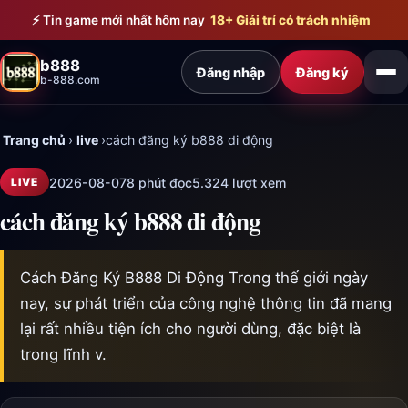
Bỏ qua đến nội dung chính
⚡ Tin game mới nhất hôm nay
18+ Giải trí có trách nhiệm
b888
Đăng nhập
Đăng ký
b-888.com
Trang chủ
›
live
›
cách đăng ký b888 di động
2026-08-07
8 phút đọc
5.324 lượt xem
LIVE
cách đăng ký b888 di động
Cách Đăng Ký B888 Di Động Trong thế giới ngày
nay, sự phát triển của công nghệ thông tin đã mang
lại rất nhiều tiện ích cho người dùng, đặc biệt là
trong lĩnh v.