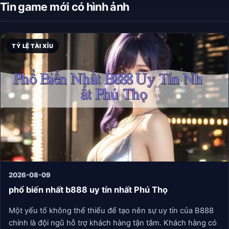
Tin game mới có hình ảnh
TỶ LỆ TÀI XỈU
2026-08-09
phổ biến nhất b888 uy tín nhất Phú Thọ
Một yếu tố không thể thiếu để tạo nên sự uy tín của B888
chính là đội ngũ hỗ trợ khách hàng tận tâm. Khách hàng có