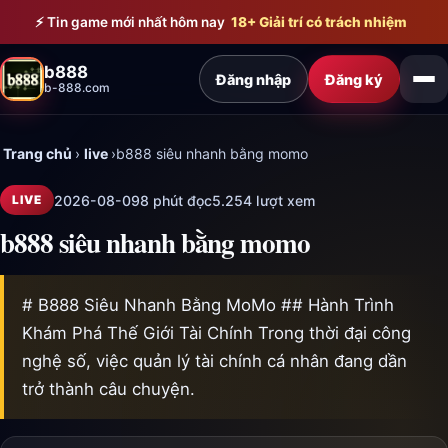
Bỏ qua đến nội dung chính
⚡ Tin game mới nhất hôm nay
18+ Giải trí có trách nhiệm
b888
Đăng nhập
Đăng ký
b-888.com
Trang chủ
›
live
›
b888 siêu nhanh bằng momo
2026-08-09
8 phút đọc
5.254 lượt xem
LIVE
b888 siêu nhanh bằng momo
# B888 Siêu Nhanh Bằng MoMo ## Hành Trình
Khám Phá Thế Giới Tài Chính Trong thời đại công
nghệ số, việc quản lý tài chính cá nhân đang dần
trở thành câu chuyện.