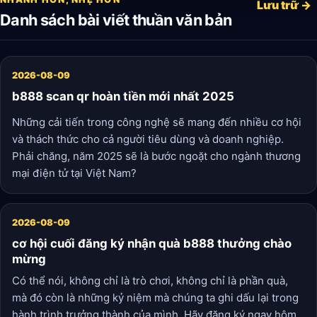
list) và thường xuyên xem lại nó để có sự điều chỉnh hợp lý.
Lưu trữ →
Danh sách bài viết thuần văn bản
2026-08-09
b888 scan qr hoàn tiền mới nhất 2025
Những cải tiến trong công nghệ sẽ mang đến nhiều cơ hội
và thách thức cho cả người tiêu dùng và doanh nghiệp.
Phải chăng, năm 2025 sẽ là bước ngoặt cho ngành thương
mại điện tử tại Việt Nam?
2026-08-09
cơ hội cuối đăng ký nhận quà b888 thưởng chào
mừng
Có thể nói, không chỉ là trò chơi, không chỉ là phần quà,
mà đó còn là những kỷ niệm mà chúng ta ghi dấu lại trong
hành trình trưởng thành của mình. Hãy đăng ký ngay hôm