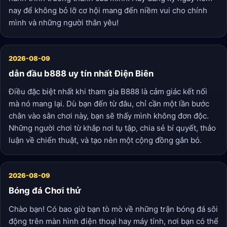
nay để không bỏ lỡ cơ hội mang đến niềm vui cho chính
mình và những người thân yêu!
2026-08-09
dẫn đầu b888 uy tín nhất Điện Biên
Điều đặc biệt nhất khi tham gia B888 là cảm giác kết nối
mà nó mang lại. Dù bạn đến từ đâu, chỉ cần một lần bước
chân vào sân chơi này, bạn sẽ thấy mình không đơn độc.
Những người chơi từ khắp nơi tụ tập, chia sẻ bí quyết, thảo
luận về chiến thuật, và tạo nên một cộng đồng gắn bó.
2026-08-09
Bóng đá Chơi thử
Chào bạn! Có bao giờ bạn tò mò về những trận bóng đá sôi
động trên màn hình điện thoại hay máy tính, nơi bạn có thể