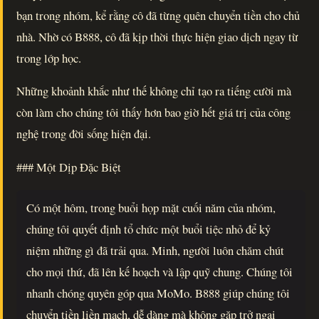
bạn trong nhóm, kể rằng cô đã từng quên chuyển tiền cho chủ
nhà. Nhờ có B888, cô đã kịp thời thực hiện giao dịch ngay từ
trong lớp học.
Những khoảnh khắc như thế không chỉ tạo ra tiếng cười mà
còn làm cho chúng tôi thấy hơn bao giờ hết giá trị của công
nghệ trong đời sống hiện đại.
### Một Dịp Đặc Biệt
Có một hôm, trong buổi họp mặt cuối năm của nhóm,
chúng tôi quyết định tổ chức một buổi tiệc nhỏ để kỷ
niệm những gì đã trải qua. Minh, người luôn chăm chút
cho mọi thứ, đã lên kế hoạch và lập quỹ chung. Chúng tôi
nhanh chóng quyên góp qua MoMo. B888 giúp chúng tôi
chuyển tiền liền mạch, dễ dàng mà không gặp trở ngại