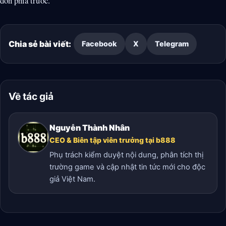
đón phía trước.
Chia sẻ bài viết:
Facebook
X
Telegram
Về tác giả
Nguyễn Thành Nhân
CEO & Biên tập viên trưởng tại b888
Phụ trách kiểm duyệt nội dung, phân tích thị
trường game và cập nhật tin tức mới cho độc
giả Việt Nam.