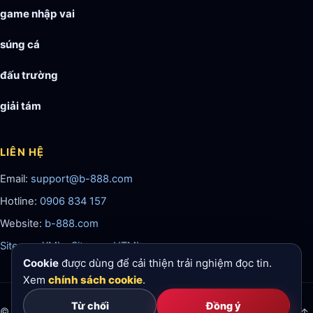
game nhập vai
súng cá
đấu trường
giải tám
LIÊN HỆ
Email:
support@b-888.com
Hotline:
0906 834 157
Website:
b-888.com
Sitemap XML
·
Sitemap HTML
Cookie
được dùng để cải thiện trải nghiệm đọc tin.
Xem
chính sách cookie
.
Từ chối
Đồng ý
© 2026 b888. All rights reserved.
18+
Lên đầu ↑